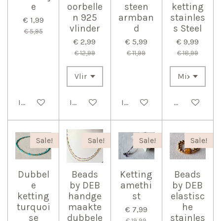
e
oorbelle
steen
ketting
n 925
armban
stainles
€ 1,99
vlinder
d
s Steel
€ 5,95
€ 2,99
€ 5,99
€ 9,99
€ 12,99
€ 11,99
€ 18,99
In winkelwagen
In winkelwagen
In winkelwagen
Bekijk detail
Sale!
Sale!
Sale!
Sale!
Dubbel
Beads
Ketting
Beads
e
by DEB
amethi
by DEB
ketting
handge
st
elastisc
turquoi
maakte
he
€ 7,99
se
dubbele
stainles
€ 19,99