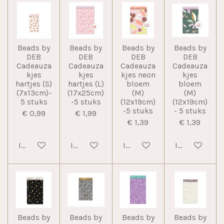
Beads by
Beads by
Beads by
Beads by
DEB
DEB
DEB
DEB
Cadeauza
Cadeauza
Cadeauza
Cadeauza
kjes
kjes
kjes neon
kjes
hartjes (S)
hartjes (L)
bloem
bloem
(7x13cm)-
(17x25cm)
(M)
(M)
5 stuks
-5 stuks
(12x19cm)
(12x19cm)
-5 stuks
- 5 stuks
€ 0,99
€ 1,99
€ 1,39
€ 1,39
In winkelwagen
In winkelwagen
In winkelwagen
In winkelwag
Beads by
Beads by
Beads by
Beads by