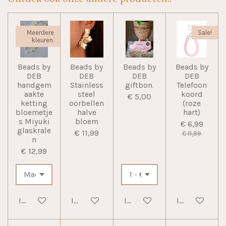
Meerdere
Sale!
kleuren.
Beads by
Beads by
Beads by
Beads by
DEB
DEB
DEB
DEB
handgem
Stainless
giftbon.
Telefoon
aakte
steel
koord
€ 5,00
ketting
oorbellen
(roze
bloemetje
halve
hart)
s Miyuki
bloem
€ 6,99
glaskrale
€ 11,99
€ 11,99
n
€ 12,99
In winkelwagen
In winkelwagen
In winkelwagen
In winkelwag