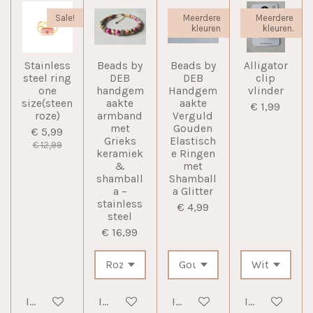
Sale!
Meerdere
Meerdere
kleuren
kleuren.
Stainless
Beads by
Beads by
Alligator
steel ring
DEB
DEB
clip
one
handgem
Handgem
vlinder
size(steen
aakte
aakte
€ 1,99
roze)
armband
Verguld
met
Gouden
€ 5,99
Grieks
Elastisch
€ 12,99
keramiek
e Ringen
&
met
shamball
Shamball
a –
a Glitter
stainless
€ 4,99
steel
€ 16,99
In winkelwagen
In winkelwagen
In winkelwagen
In winkelwag