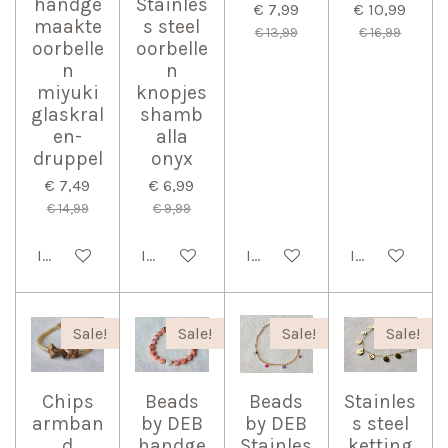
handge
Stainles
€ 7,99
€ 10,99
maakte
s steel
€ 13,99
€ 16,99
oorbelle
oorbelle
n
n
miyuki
knopjes
glaskral
shamb
en-
alla
druppel
onyx
€ 7,49
€ 6,99
€ 14,99
€ 9,99
In winkelwagen
In winkelwagen
In winkelwagen
In winkelwag
Sale!
Sale!
Sale!
Sale!
Chips
Beads
Beads
Stainles
armban
by DEB
by DEB
s steel
d
handge
Stainles
ketting