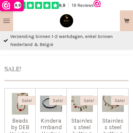
9,9
Ga
direct
naar
de
Verzending binnen 1-2 werkdagen, enkel binnen
hoofdinhoud
Nederland & België
SALE!
Sale!
Sale!
Sale!
Sale!
Beads
Kindera
Stainles
Stainles
by DEB
rmband
s steel
s steel