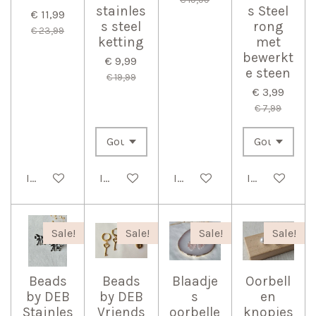
stainles
s Steel
€ 11,99
s steel
rong
€ 23,99
ketting
met
bewerkt
€ 9,99
e steen
€ 19,99
€ 3,99
€ 7,99
In winkelwagen
In winkelwagen
In winkelwagen
In winkelwag
Sale!
Sale!
Sale!
Sale!
Beads
Beads
Blaadje
Oorbell
by DEB
by DEB
s
en
Stainles
Vriends
oorbelle
knopjes