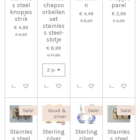
s steel
chapso
n
parel
knopjes
orbellen
€ 4,49
€ 2,99
strik
set
€ 8,99
€ 4,99
stainles
€ 4,99
s steel-
€ 9,99
slotje
€ 8,99
€ 17,99
In winkelwagen
In winkelwagen
In winkelwagen
In winkelwag
Sale!
Goud &
Sale!
Sale!
zilver
Stainles
Sterling
Sterling
Stainles
s steel
zilver
zilver
s steel