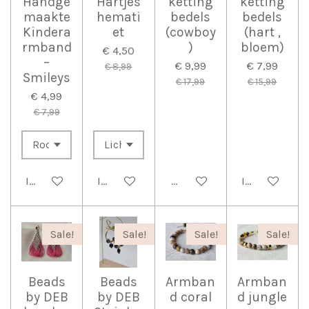
Handge
Hartjes
ketting
ketting
maakte
hemati
bedels
bedels
Kindera
et
(cowboy
(hart ,
rmband
)
bloem)
€ 4,50
–
€ 9,99
€ 7,99
€ 8,99
Smileys
€ 17,99
€ 15,99
€ 4,99
€ 7,99
In winkelwagen
In winkelwagen
Bekijk details
In winkelwag
Sale!
Sale!
Sale!
Sale!
Beads
Beads
Armban
Armban
by DEB
by DEB
d coral
d jungle