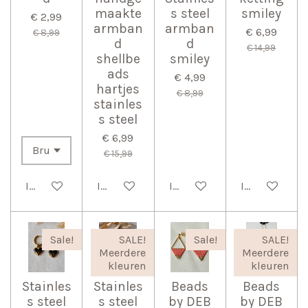
maakte
s steel
smiley
€ 2,99
armban
armban
€ 6,99
€ 8,99
d
d
€ 14,99
shellbe
smiley
ads
€ 4,99
hartjes
€ 8,99
stainles
s steel
€ 6,99
€ 15,99
In winkelwagen
In winkelwagen
In winkelwagen
In winkelwag
Sale!
SALE!
Sale!
SALE!
Meerdere
Meerdere
kleuren
kleuren
Stainles
Stainles
Beads
Beads
s steel
s steel
by DEB
by DEB