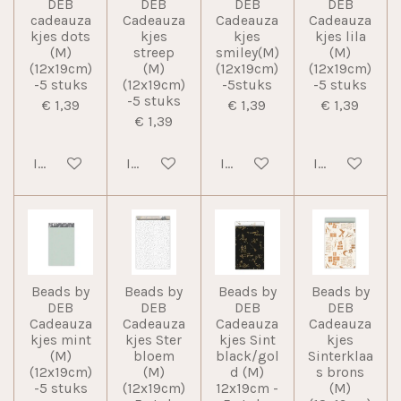
DEB
DEB
DEB
DEB
cadeauza
Cadeauza
Cadeauza
Cadeauza
kjes dots
kjes
kjes
kjes lila
(M)
streep
smiley(M)
(M)
(12x19cm)
(M)
(12x19cm)
(12x19cm)
-5 stuks
(12x19cm)
-5stuks
-5 stuks
-5 stuks
€ 1,39
€ 1,39
€ 1,39
€ 1,39
In winkelwagen
In winkelwagen
In winkelwagen
In winkelwag
Beads by
Beads by
Beads by
Beads by
DEB
DEB
DEB
DEB
Cadeauza
Cadeauza
Cadeauza
Cadeauza
kjes mint
kjes Ster
kjes Sint
kjes
(M)
bloem
black/gol
Sinterklaa
(12x19cm)
(M)
d (M)
s brons
-5 stuks
(12x19cm)
12x19cm -
(M)