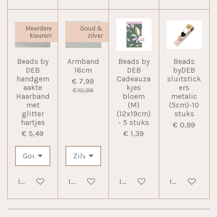
Meerdere
Goud &
kleuren!
zilver
Beads by
Armband
Beads by
Beads
DEB
16cm
DEB
byDEB
handgem
Cadeauza
sluitstick
€ 7,99
aakte
kjes
ers
€ 10,99
Haarband
bloem
metalic
met
(M)
(5cm)-10
glitter
(12x19cm)
stuks
hartjes
- 5 stuks
€ 0,99
€ 5,49
€ 1,39
In winkelwagen
In winkelwagen
In winkelwagen
In winkelwag