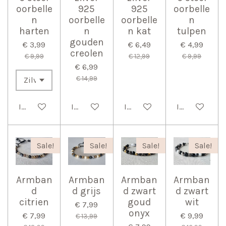
oorbelle
925
925
oorbelle
n
oorbelle
oorbelle
n
harten
n
n kat
tulpen
gouden
€ 3,99
€ 6,49
€ 4,99
creolen
€ 9,99
€ 12,99
€ 9,99
€ 6,99
€ 14,99
In winkelwagen
In winkelwagen
In winkelwagen
In winkelwag
Sale!
Sale!
Sale!
Sale!
Armban
Armban
Armban
Armban
d
d grijs
d zwart
d zwart
citrien
goud
wit
€ 7,99
onyx
€ 7,99
€ 9,99
€ 13,99