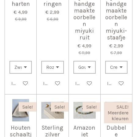
harten
ringen
handge
handge
maakte
maakte
€ 4,99
€ 2,99
oorbelle
oorbelle
€ 9,99
€ 6,99
n
n
miyuki
miyuki-
ruit
staafje
€ 4,99
€ 2,99
€ 11,99
€ 7,99
In winkelwagen
In winkelwagen
In winkelwagen
In winkelwag
Sale!
Sale!
Sale!
SALE!
Meerdere
kleuren
Houten
Sterling
Amazon
Dubbel
schaaltj
zilver
iet
e