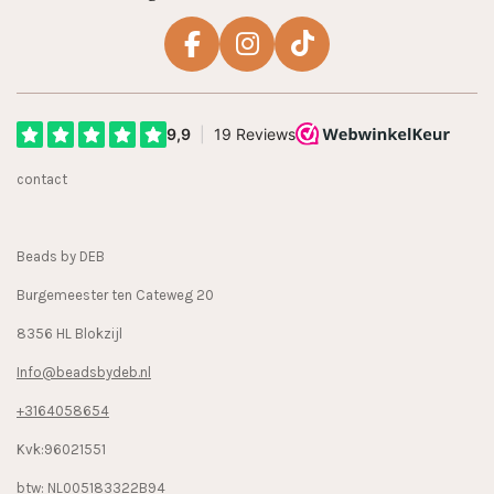
F
I
T
a
n
i
c
s
k
e
t
T
b
a
o
contact
o
g
k
o
r
k
a
Beads by DEB
m
Burgemeester ten Cateweg 20
8356 HL Blokzijl
Info@beadsbydeb.nl
+3164058654
Kvk:96021551
btw: NL005183322B94