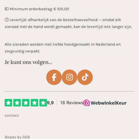
💶 Minimum orderbedrag: € 100,00
🕓 Levertijd: afhankelijk van de bestelhoeveelheid — omdat elk
sieraad met de hand wordt gemaakt, kan de levertijd iets langer zijn.
Alle sieraden worden met liefde handgemaakt in Nederland en
zorgvuldig verpakt.
Je kunt ons volgen...
F
I
T
a
n
i
c
s
k
e
t
T
b
a
o
contact
o
g
k
o
r
k
a
Beads by DEB