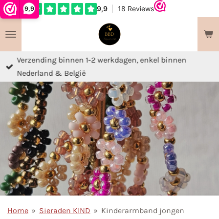
9,9
Ga
direct
naar
de
Verzending binnen 1-2 werkdagen, enkel binnen
hoofdinhoud
Nederland & België
Home
»
Sieraden KIND
»
Kinderarmband jongen