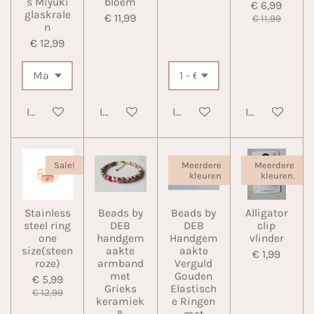
s Miyuki
bloem
€ 6,99
glaskrale
€ 11,99
€ 11,99
n
€ 12,99
In winkelwagen
In winkelwagen
In winkelwagen
In winkelwa
Sale!
Meerdere
Meerdere
kleuren
kleuren.
Stainless
Beads by
Beads by
Alligator
steel ring
DEB
DEB
clip
one
handgem
Handgem
vlinder
size(steen
aakte
aakte
€ 1,99
roze)
armband
Verguld
met
Gouden
€ 5,99
Grieks
Elastisch
€ 12,99
keramiek
e Ringen
&
met