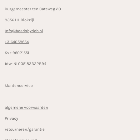
m
Burgemeester ten Cateweg 20
8356 HL Blokzijl
Info@beadsbydeb.nl
+3164058654
Kvk:96021551
btw: NL005183322B94
klantenservice
algemene voorwaarden
Privacy
retourneren/garantie