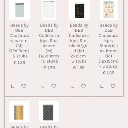
Beads by
Beads by
Beads by
Beads by
DEB
DEB
DEB
DEB
Cadeauza
Cadeauza
Cadeauza
Cadeauza
kjes mint
kjes Ster
kjes Sint
kjes
(M)
bloem
black/gol
Sinterkla
(12x19cm)
(M)
d (M)
as brons
-5 stuks
(12x19cm)
12x19cm -
(M)
- 5 stuks
5 stuks
(12x19cm)
€ 1,39
- 5 stuks
€ 1,39
€ 1,39
€ 1,39
In winkelwagen
In winkelwagen
In winkelwagen
In winkelwa
Beads by
Beads by