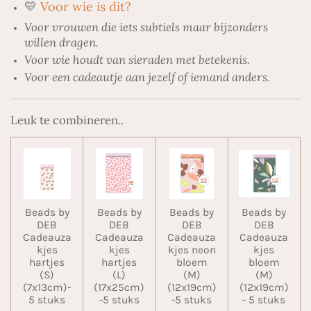
💛
Voor wie is dit?
Voor vrouwen die iets subtiels maar bijzonders
willen dragen.
Voor wie houdt van sieraden met betekenis.
Voor een cadeautje aan jezelf of iemand anders.
Leuk te combineren..
Beads by
Beads by
Beads by
Beads by
DEB
DEB
DEB
DEB
Cadeauza
Cadeauza
Cadeauza
Cadeauza
kjes
kjes
kjes neon
kjes
hartjes
hartjes
bloem
bloem
(S)
(L)
(M)
(M)
(7x13cm)-
(17x25cm)
(12x19cm)
(12x19cm)
5 stuks
-5 stuks
-5 stuks
- 5 stuks