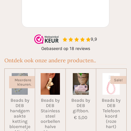
Ontdek ook onze andere producten..
Meerdere
Sale!
kleuren.
Beads by
Beads by
Beads by
Beads by
DEB
DEB
DEB
DEB
handgem
Stainless
giftbon.
Telefoon
aakte
steel
koord
€ 5,00
ketting
oorbellen
(roze
bloemetje
halve
hart)