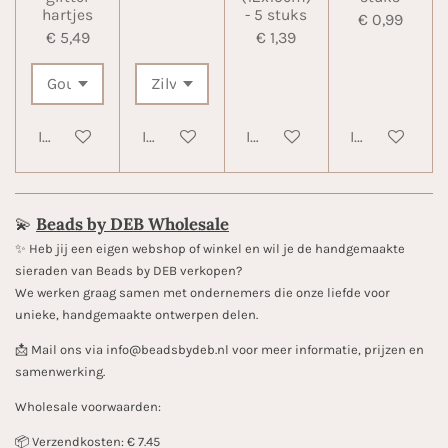
hartjes
- 5 stuks
€ 0,99
€ 5,49
€ 1,39
In winkelwagen
In winkelwagen
In winkelwagen
In winkelwa
💫
Beads by DEB Wholesale
✨️ Heb jij een eigen webshop of winkel en wil je de handgemaakte
sieraden van Beads by DEB verkopen?
We werken graag samen met ondernemers die onze liefde voor
unieke, handgemaakte ontwerpen delen.
📩 Mail ons via info@beadsbydeb.nl voor meer informatie, prijzen en
samenwerking.
Wholesale voorwaarden:
📦 Verzendkosten: € 7.45