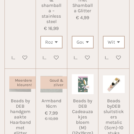
shamball
Shamball
a –
a Glitter
stainless
€ 4,99
steel
€ 16,99
In winkelwagen
In winkelwagen
In winkelwagen
In winkelwa
Meerdere
Goud &
kleuren!
zilver
Beads by
Armband
Beads by
Beads
DEB
16cm
DEB
byDEB
handgem
Cadeauza
sluitstick
€ 7,99
aakte
kjes
ers
€ 10,99
Haarband
bloem
metalic
met
(M)
(5cm)-10
glitter
(12x19cm)
stuks