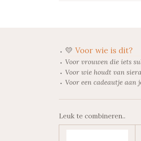
b
a
o
s
o
g
k
A
o
r
p
k
a
p
m
💛
Voor wie is dit?
Voor vrouwen die iets su
Voor wie houdt van siera
Voor een cadeautje aan j
Leuk te combineren..