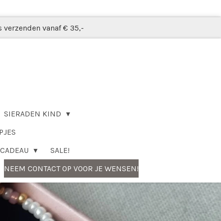
s verzenden vanaf € 35,-
SIERADEN KIND
PJES
CADEAU
SALE!
NEEM CONTACT OP VOOR JE WENSEN!