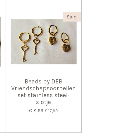
Sale!
Beads by DEB
Vriendschapsoorbellen
set stainless steel-
slotje
€ 8,99
€ 17,99