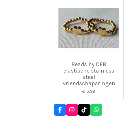
Beads by DEB
elastische stainless
steel
vriendschapsringen
€ 5,99
F
I
T
W
a
n
i
h
c
s
k
a
e
t
T
t