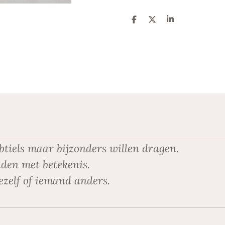
D
D
S
e
e
h
l
e
a
e
l
r
n
e
btiels maar bijzonders willen dragen.
den met betekenis.
ezelf of iemand anders.