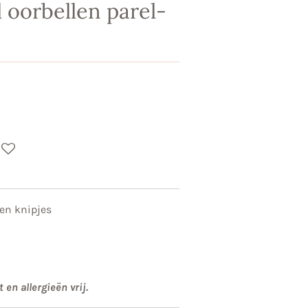
l oorbellen parel-
llen knipjes
 en allergieën vrij.