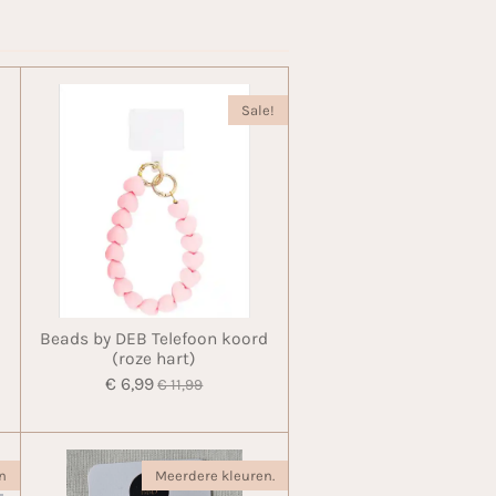
Sale!
Beads by DEB Telefoon koord
(roze hart)
€ 6,99
€ 11,99
n
Meerdere kleuren.