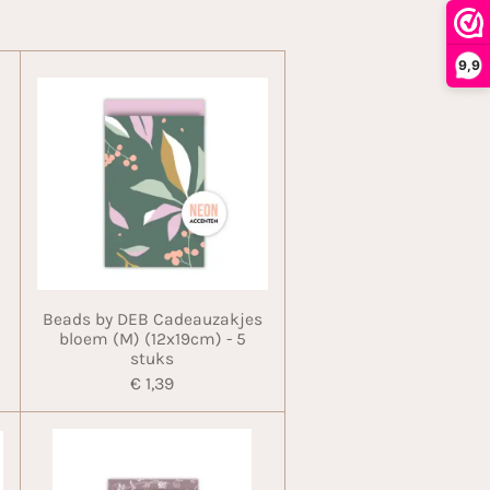
9,9
Beads by DEB Cadeauzakjes
bloem (M) (12x19cm) - 5
stuks
€ 1,39