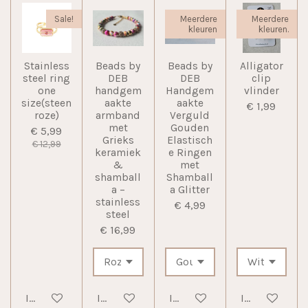
Sale!
Meerdere
Meerdere
kleuren
kleuren.
Stainless
Beads by
Beads by
Alligator
steel ring
DEB
DEB
clip
one
handgem
Handgem
vlinder
size(steen
aakte
aakte
€ 1,99
roze)
armband
Verguld
met
Gouden
€ 5,99
Grieks
Elastisch
€ 12,99
keramiek
e Ringen
&
met
shamball
Shamball
a –
a Glitter
stainless
€ 4,99
steel
€ 16,99
In winkelwagen
In winkelwagen
In winkelwagen
In winkelwag