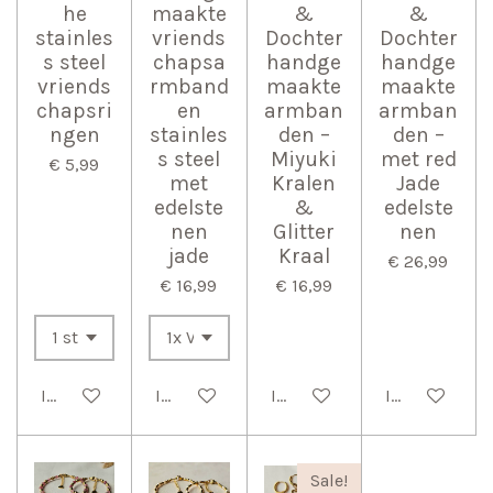
he
maakte
&
&
stainles
vriends
Dochter
Dochter
s steel
chapsa
handge
handge
vriends
rmband
maakte
maakte
chapsri
en
armban
armban
ngen
stainles
den –
den –
s steel
Miyuki
met red
€ 5,99
met
Kralen
Jade
edelste
&
edelste
nen
Glitter
nen
jade
Kraal
€ 26,99
€ 16,99
€ 16,99
In winkelwagen
In winkelwagen
In winkelwagen
In winkelwag
Sale!