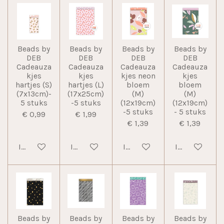
Beads by
Beads by
Beads by
Beads by
DEB
DEB
DEB
DEB
Cadeauza
Cadeauza
Cadeauza
Cadeauza
kjes
kjes
kjes neon
kjes
hartjes (S)
hartjes (L)
bloem
bloem
(7x13cm)-
(17x25cm)
(M)
(M)
5 stuks
-5 stuks
(12x19cm)
(12x19cm)
-5 stuks
- 5 stuks
€ 0,99
€ 1,99
€ 1,39
€ 1,39
In winkelwagen
In winkelwagen
In winkelwagen
In winkelwag
Beads by
Beads by
Beads by
Beads by