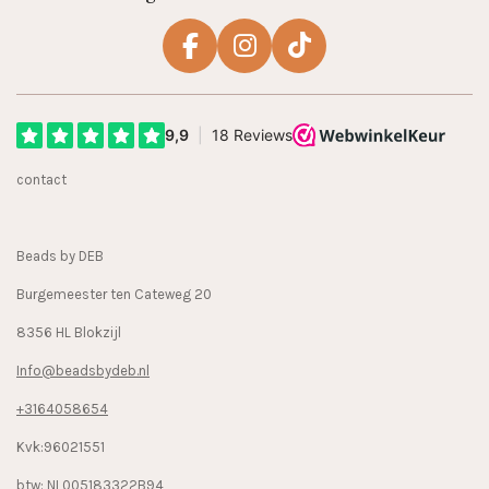
F
I
T
a
n
i
c
s
k
e
t
T
b
a
o
contact
o
g
k
o
r
k
a
Beads by DEB
m
Burgemeester ten Cateweg 20
8356 HL Blokzijl
Info@beadsbydeb.nl
+3164058654
Kvk:96021551
btw: NL005183322B94