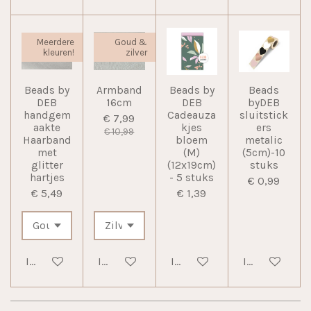
Meerdere
Goud &
kleuren!
zilver
Beads by
Armband
Beads by
Beads
DEB
16cm
DEB
byDEB
handgem
Cadeauza
sluitstick
€ 7,99
aakte
kjes
ers
€ 10,99
Haarband
bloem
metalic
met
(M)
(5cm)-10
glitter
(12x19cm)
stuks
hartjes
- 5 stuks
€ 0,99
€ 5,49
€ 1,39
In winkelwagen
In winkelwagen
In winkelwagen
In winkelwag