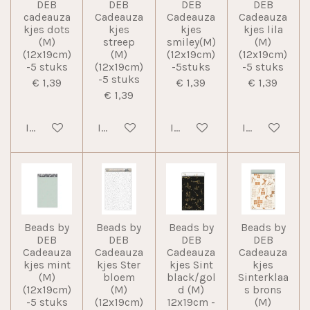
DEB
DEB
DEB
DEB
cadeauza
Cadeauza
Cadeauza
Cadeauza
kjes dots
kjes
kjes
kjes lila
(M)
streep
smiley(M)
(M)
(12x19cm)
(M)
(12x19cm)
(12x19cm)
-5 stuks
(12x19cm)
-5stuks
-5 stuks
-5 stuks
€ 1,39
€ 1,39
€ 1,39
€ 1,39
In winkelwagen
In winkelwagen
In winkelwagen
In winkelwag
Beads by
Beads by
Beads by
Beads by
DEB
DEB
DEB
DEB
Cadeauza
Cadeauza
Cadeauza
Cadeauza
kjes mint
kjes Ster
kjes Sint
kjes
(M)
bloem
black/gol
Sinterklaa
(12x19cm)
(M)
d (M)
s brons
-5 stuks
(12x19cm)
12x19cm -
(M)