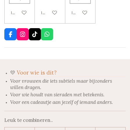
In winkelwagen
In winkelwagen
In winkelwagen
F
I
T
W
a
n
i
h
c
s
k
a
e
t
T
t
b
a
o
s
o
g
k
A
o
r
p
💛
Voor wie is dit?
k
a
p
m
Voor vrouwen die iets subtiels maar bijzonders
willen dragen.
Voor wie houdt van sieraden met betekenis.
Voor een cadeautje aan jezelf of iemand anders.
Leuk te combineren..