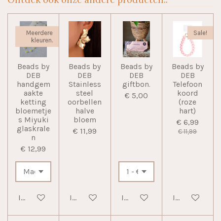
Meerdere
Sale!
kleuren.
Beads by
Beads by
Beads by
Beads by
DEB
DEB
DEB
DEB
handgem
Stainless
giftbon.
Telefoon
aakte
steel
koord
€ 5,00
ketting
oorbellen
(roze
bloemetje
halve
hart)
s Miyuki
bloem
€ 6,99
glaskrale
€ 11,99
€ 11,99
n
€ 12,99
In winkelwagen
In winkelwagen
In winkelwagen
In winkelwag