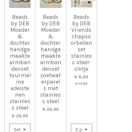
Beads
Beads
Beads
by DEB
by DEB
by DEB
Moeder
Moeder
Vriends
&
&
chapso
dochter
dochter
orbellen
handge
handge
set
maakte
maakte
stainles
armban
armban
s steel-
denset
denset
slotje
tourmal
zoetwat
€ 8,99
ine
erparel
€ 17,99
edelste
s met
nen
stainles
stainles
s steel
s steel
€ 26,99
€ 26,99