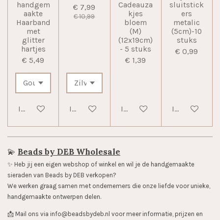
handgem
Cadeauza
sluitstick
€ 7,99
aakte
kjes
ers
€ 10,99
Haarband
bloem
metalic
met
(M)
(5cm)-10
glitter
(12x19cm)
stuks
hartjes
- 5 stuks
€ 0,99
€ 5,49
€ 1,39
In winkelwagen
In winkelwagen
In winkelwagen
In winkelwag
💫
Beads by DEB Wholesale
✨️ Heb jij een eigen webshop of winkel en wil je de handgemaakte
sieraden van Beads by DEB verkopen?
We werken graag samen met ondernemers die onze liefde voor unieke,
handgemaakte ontwerpen delen.
📩 Mail ons via info@beadsbydeb.nl voor meer informatie, prijzen en