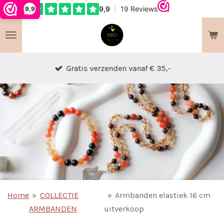
9,9
Ga
direct
naar
de
hoofdinhoud
Gratis verzenden vanaf € 35,-
Home
»
COLLECTIE
»
Armbanden elastiek 16 cm
ARMBANDEN
uitverkoop