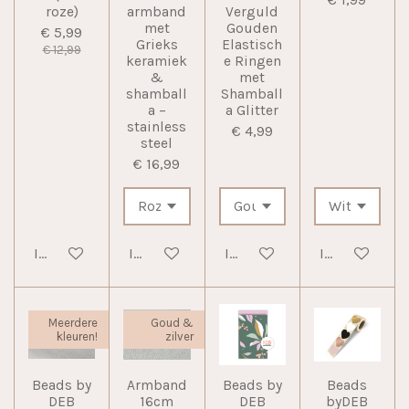
roze)
armband
Verguld
met
Gouden
€ 5,99
Grieks
Elastisch
€ 12,99
keramiek
e Ringen
&
met
shamball
Shamball
a –
a Glitter
stainless
€ 4,99
steel
€ 16,99
In winkelwagen
In winkelwagen
In winkelwagen
In winkelwag
Meerdere
Goud &
kleuren!
zilver
Beads by
Armband
Beads by
Beads
DEB
16cm
DEB
byDEB