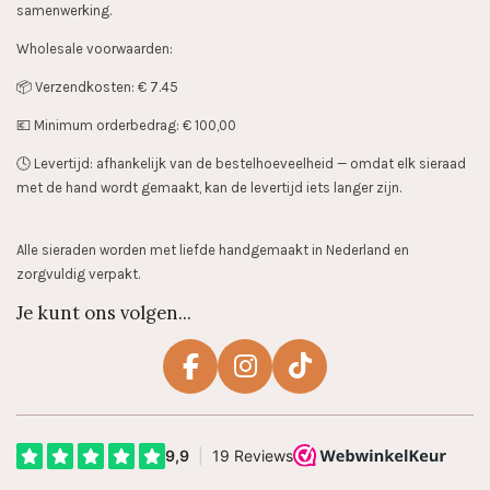
samenwerking.
Wholesale voorwaarden:
📦 Verzendkosten: € 7.45
💶 Minimum orderbedrag: € 100,00
🕓 Levertijd: afhankelijk van de bestelhoeveelheid — omdat elk sieraad
met de hand wordt gemaakt, kan de levertijd iets langer zijn.
Alle sieraden worden met liefde handgemaakt in Nederland en
zorgvuldig verpakt.
Je kunt ons volgen...
F
I
T
a
n
i
c
s
k
e
t
T
b
a
o