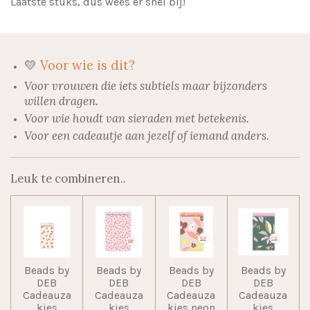
Laatste stuks, dus wees er snel bij!
💛
Voor wie is dit?
Voor vrouwen die iets subtiels maar bijzonders
willen dragen.
Voor wie houdt van sieraden met betekenis.
Voor een cadeautje aan jezelf of iemand anders.
Leuk te combineren..
Beads by
Beads by
Beads by
Beads by
DEB
DEB
DEB
DEB
Cadeauza
Cadeauza
Cadeauza
Cadeauza
kjes
kjes
kjes neon
kjes