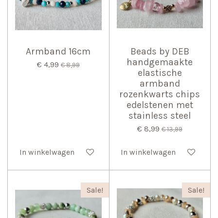
Armband 16cm
Beads by DEB
handgemaakte
€ 4,99
€ 8,99
elastische
armband
rozenkwarts chips
edelstenen met
stainless steel
€ 8,99
€ 13,99
In winkelwagen
In winkelwagen
Sale!
Sale!