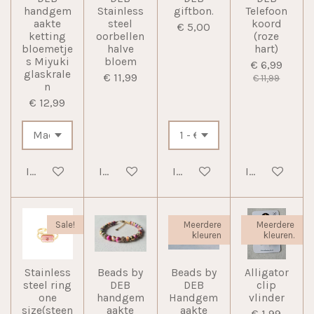
handgem
Stainless
giftbon.
Telefoon
aakte
steel
koord
€ 5,00
ketting
oorbellen
(roze
bloemetje
halve
hart)
s Miyuki
bloem
€ 6,99
glaskrale
€ 11,99
€ 11,99
n
€ 12,99
In winkelwagen
In winkelwagen
In winkelwagen
In winkelwag
Sale!
Meerdere
Meerdere
kleuren
kleuren.
Stainless
Beads by
Beads by
Alligator
steel ring
DEB
DEB
clip
one
handgem
Handgem
vlinder
size(steen
aakte
aakte
€ 1,99