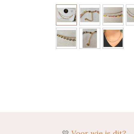
💛
Voor wie is dit?