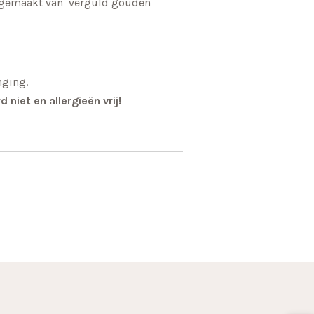
g gemaakt van verguld gouden
nging.
d niet en allergieën vrij!