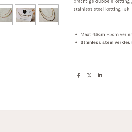
prachtige dubbele kettin
stainless steel ketting 18k.
Maat
45cm
+5cm verle
Stainless steel verkleur
D
D
S
e
e
h
l
e
a
e
l
r
n
e