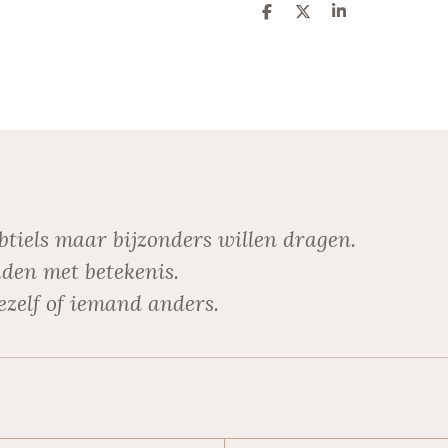
D
D
S
e
e
h
l
e
a
e
l
r
n
e
btiels maar bijzonders willen dragen.
den met betekenis.
ezelf of iemand anders.