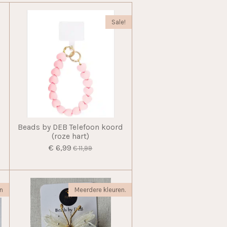
Sale!
Beads by DEB Telefoon koord
(roze hart)
€ 6,99
€ 11,99
n
Meerdere kleuren.