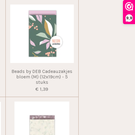
9,9
Beads by DEB Cadeauzakjes
bloem (M) (12x19cm) - 5
stuks
€ 1,39