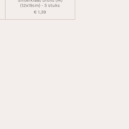
m
Sinterklaas brons (M)
(12x19cm) - 5 stuks
€ 1,39