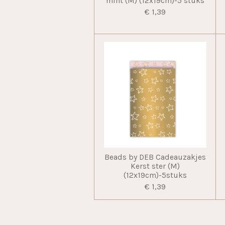
mint (M) (12x19cm)-5 stuks
€ 1,39
Beads by DEB Cadeauzakjes
Kerst ster (M)
(12x19cm)-5stuks
€ 1,39