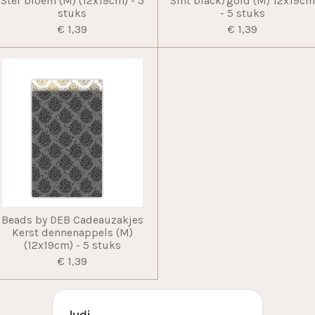
Ster bloem (M) (12x19cm) - 5
Sint black/gold (M) 12x19c
stuks
- 5 stuks
€ 1,39
€ 1,39
Beads by DEB Cadeauzakjes
Kerst dennenappels (M)
(12x19cm) - 5 stuks
€ 1,39