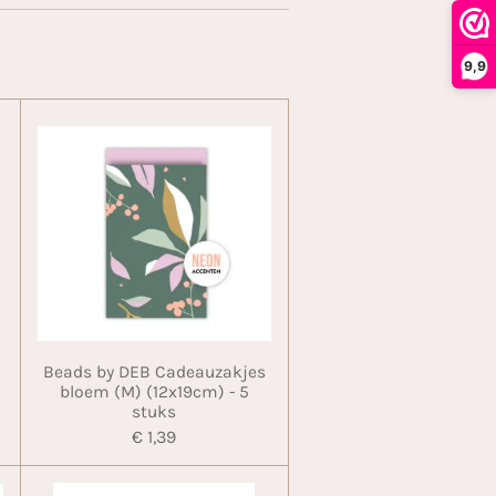
9,9
Beads by DEB Cadeauzakjes
bloem (M) (12x19cm) - 5
stuks
€ 1,39