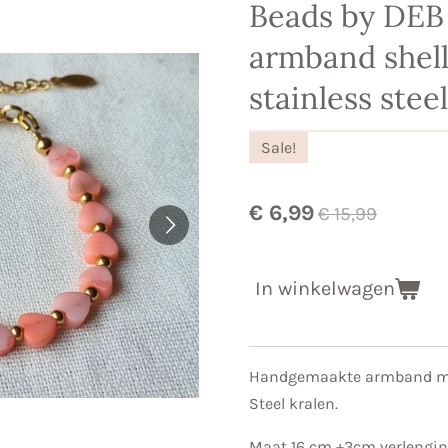
Beads by DEB
armband shell
stainless steel
Sale!
€ 6,99
€ 15,99
In winkelwagen
Handgemaakte armband met 
Steel kralen.
Maat 16 cm +3cm verlengi