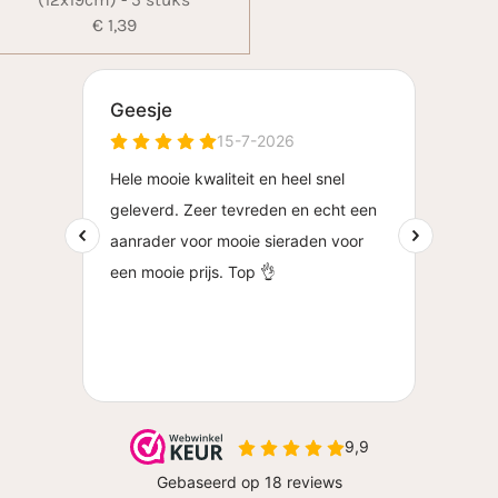
(12x19cm) - 5 stuks
€ 1,39