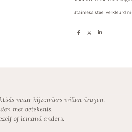
Stainless steel verkleurd ni
D
D
S
e
e
h
l
e
a
e
l
r
n
e
btiels maar bijzonders willen dragen.
den met betekenis.
ezelf of iemand anders.