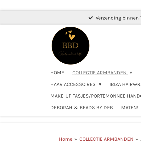
Ga
direct
Verzending binnen 
naar
de
hoofdinhoud
HOME
COLLECTIE ARMBANDEN
HAAR ACCESSOIRES
IBIZA HAIRWR
MAKE-UP TASJES/PORTEMONNEE HAN
DEBORAH & BEADS BY DEB
MATEN!
Home
»
COLLECTIE ARMBANDEN
»