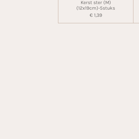
Kerst ster (M)
(12x19cm)-5stuks
€ 1,39