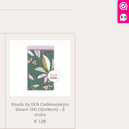
9,9
Beads by DEB Cadeauzakjes
bloem (M) (12x19cm) - 5
stuks
€ 1,39