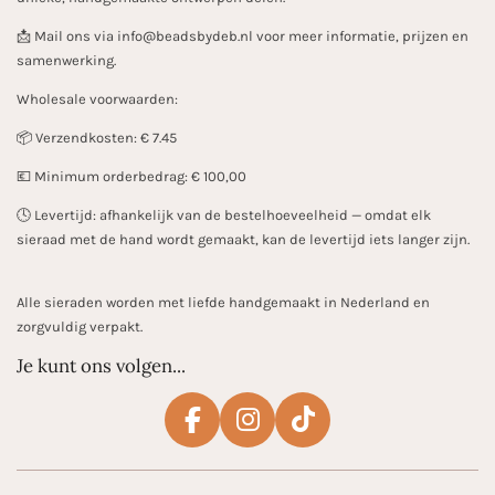
📩 Mail ons via info@beadsbydeb.nl voor meer informatie, prijzen en
samenwerking.
Wholesale voorwaarden:
📦 Verzendkosten: € 7.45
💶 Minimum orderbedrag: € 100,00
🕓 Levertijd: afhankelijk van de bestelhoeveelheid — omdat elk
sieraad met de hand wordt gemaakt, kan de levertijd iets langer zijn.
Alle sieraden worden met liefde handgemaakt in Nederland en
zorgvuldig verpakt.
Je kunt ons volgen...
F
I
T
a
n
i
c
s
k