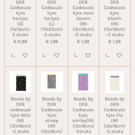
DEB
DEB
DEB
DEB
Cadeauza
Cadeauza
Cadeauza
Cadeauza
kjes
kjes
kjes neon
kjes
hartjes
hartjes
bloem
bloem
(S)
(L)
(M)
(M)
(7x13cm)-
(17x25cm)
(12x19cm)
(12x19cm)
5 stuks
-5 stuks
-5 stuks
- 5 stuks
€ 0,99
€ 1,99
€ 1,39
€ 1,39
In winkelwagen
In winkelwagen
In winkelwagen
In winkelwa
Beads by
Beads by
Beads by
Beads by
DEB
DEB
DEB
DEB
cadeauza
Cadeauza
Cadeauza
Cadeauza
kjes dots
kjes
kjes
kjes lila
(M)
streep
smiley(M)
(M)
(12x19cm)
(M)
(12x19cm)
(12x19cm)
-5 stuks
(12x19cm)
-5stuks
-5 stuks