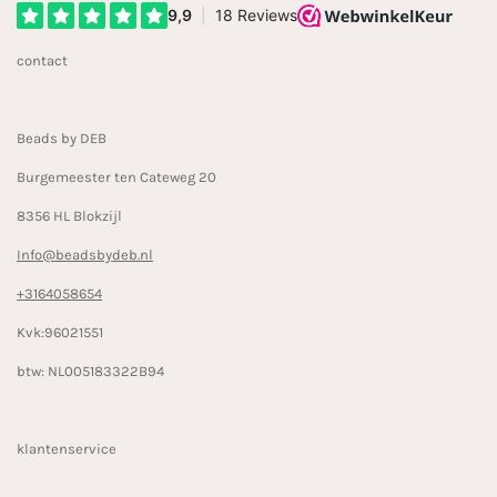
e
t
T
b
a
o
contact
o
g
k
o
r
k
a
Beads by DEB
m
Burgemeester ten Cateweg 20
8356 HL Blokzijl
Info@beadsbydeb.nl
+3164058654
Kvk:96021551
btw: NL005183322B94
klantenservice