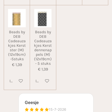
Beads by
Beads by
DEB
DEB
Cadeauza
Cadeauza
kjes Kerst
kjes Kerst
ster (M)
dennenap
(12x19cm)
pels (M)
-5stuks
(12x19cm)
- 5 stuks
€ 1,39
€ 1,39
In winkelwagen
In winkelwagen