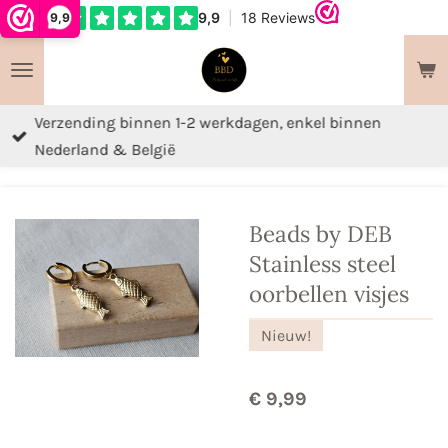
9,9
Ga
direct
naar
de
Verzending binnen 1-2 werkdagen, enkel binnen
hoofdinhoud
Nederland & België
Beads by DEB
Stainless steel
oorbellen visjes
Nieuw!
€ 9,99