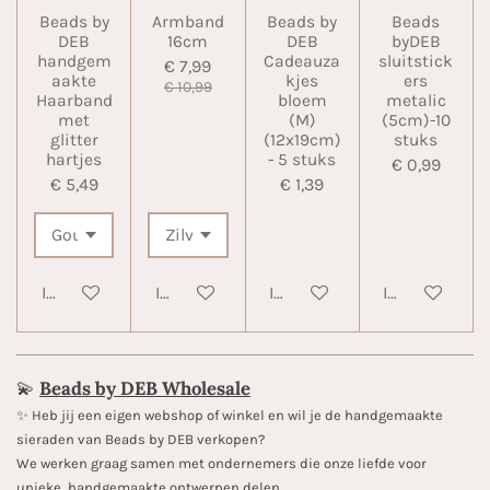
Beads by
Armband
Beads by
Beads
DEB
16cm
DEB
byDEB
handgem
Cadeauza
sluitstick
€ 7,99
aakte
kjes
ers
€ 10,99
Haarband
bloem
metalic
met
(M)
(5cm)-10
glitter
(12x19cm)
stuks
hartjes
- 5 stuks
€ 0,99
€ 5,49
€ 1,39
In winkelwagen
In winkelwagen
In winkelwagen
In winkelwa
💫
Beads by DEB Wholesale
✨️ Heb jij een eigen webshop of winkel en wil je de handgemaakte
sieraden van Beads by DEB verkopen?
We werken graag samen met ondernemers die onze liefde voor
unieke, handgemaakte ontwerpen delen.