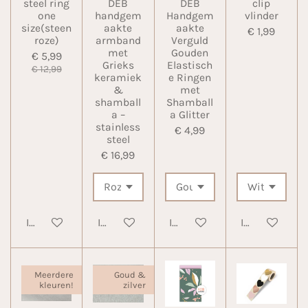
steel ring
DEB
DEB
clip
one
handgem
Handgem
vlinder
size(steen
aakte
aakte
€ 1,99
roze)
armband
Verguld
met
Gouden
€ 5,99
Grieks
Elastisch
€ 12,99
keramiek
e Ringen
&
met
shamball
Shamball
a –
a Glitter
stainless
€ 4,99
steel
€ 16,99
In winkelwagen
In winkelwagen
In winkelwagen
In winkelwa
Meerdere
Goud &
kleuren!
zilver