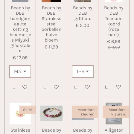
Beads by
Beads by
Beads by
Beads by
DEB
DEB
DEB
DEB
handgem
Stainless
giftbon.
Telefoon
aakte
steel
koord
€ 5,00
ketting
oorbellen
(roze
bloemetje
halve
hart)
s Miyuki
bloem
€ 6,99
glaskrale
€ 11,99
€ 11,99
n
€ 12,99
In winkelwagen
In winkelwagen
In winkelwagen
In winkelwa
Sale!
Meerdere
Meerdere
kleuren
kleuren.
Stainless
Beads by
Beads by
Alligator