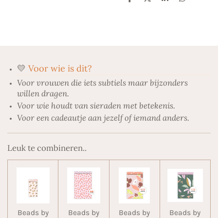
D
D
S
D
e
e
h
e
l
e
a
l
e
l
r
e
n
e
n
💛
Voor wie is dit?
Voor vrouwen die iets subtiels maar bijzonders
willen dragen.
Voor wie houdt van sieraden met betekenis.
Voor een cadeautje aan jezelf of iemand anders.
Leuk te combineren..
Beads by
Beads by
Beads by
Beads by