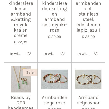
kindersiera
kindersiera
armbanden
denset
den ketting
set
armband
en
stainless
&ketting
armband
steel,
miyuk
set miyuki-
edelstenen
kralen
roze
lapiz lazuli
creme
€ 22,99
€ 23,99
€ 22,99
In winkelwagen
In winkelwagen
In winkelwagen
Sale!
Beads by
Armbanden
Armband
DEB
setje roze
setje ivoor
handgemaa