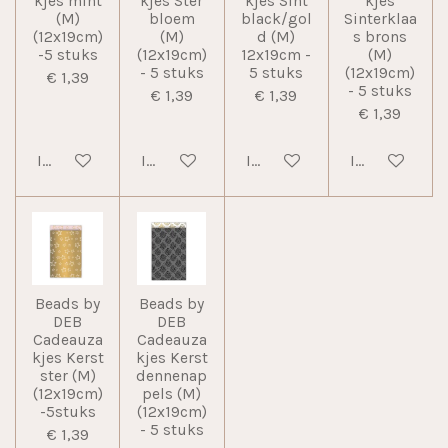
kjes mint
kjes Ster
kjes Sint
kjes
(M)
bloem
black/gol
Sinterklaa
(12x19cm)
(M)
d (M)
s brons
-5 stuks
(12x19cm)
12x19cm -
(M)
- 5 stuks
5 stuks
(12x19cm)
€ 1,39
- 5 stuks
€ 1,39
€ 1,39
€ 1,39
In winkelwagen
In winkelwagen
In winkelwagen
In winkelwag
Beads by
Beads by
DEB
DEB
Cadeauza
Cadeauza
kjes Kerst
kjes Kerst
ster (M)
dennenap
(12x19cm)
pels (M)
-5stuks
(12x19cm)
- 5 stuks
€ 1,39