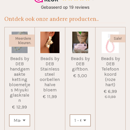
Ontdek ook onze andere producten..
Meerdere
Sale!
kleuren.
Beads by
Beads by
Beads by
Beads by
DEB
DEB
DEB
DEB
handgem
Stainless
giftbon.
Telefoon
aakte
steel
koord
€ 5,00
ketting
oorbellen
(roze
bloemetje
halve
hart)
s Miyuki
bloem
€ 6,99
glaskrale
€ 11,99
€ 11,99
n
€ 12,99