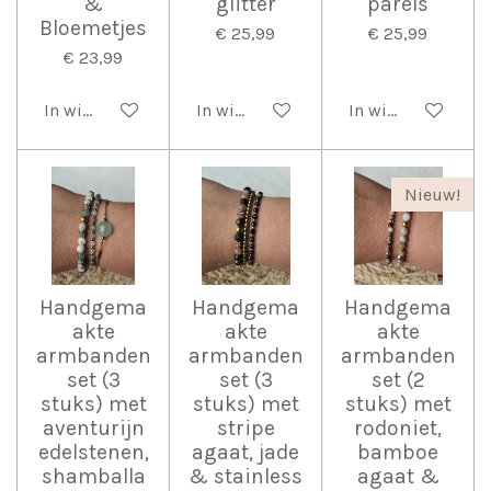
&
glitter
parels
Bloemetjes
€ 25,99
€ 25,99
€ 23,99
In winkelwagen
In winkelwagen
In winkelwagen
Nieuw!
Handgema
Handgema
Handgema
akte
akte
akte
armbanden
armbanden
armbanden
set (3
set (3
set (2
stuks) met
stuks) met
stuks) met
aventurijn
stripe
rodoniet,
edelstenen,
agaat, jade
bamboe
shamballa
& stainless
agaat &