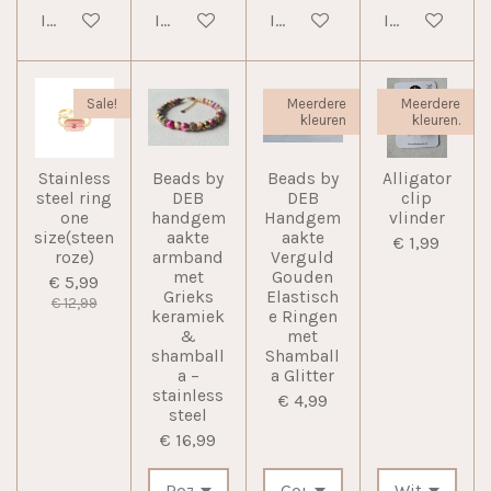
In winkelwagen
In winkelwagen
In winkelwagen
In winkelwag
Sale!
Meerdere
Meerdere
kleuren
kleuren.
Stainless
Beads by
Beads by
Alligator
steel ring
DEB
DEB
clip
one
handgem
Handgem
vlinder
size(steen
aakte
aakte
€ 1,99
roze)
armband
Verguld
met
Gouden
€ 5,99
Grieks
Elastisch
€ 12,99
keramiek
e Ringen
&
met
shamball
Shamball
a –
a Glitter
stainless
€ 4,99
steel
€ 16,99