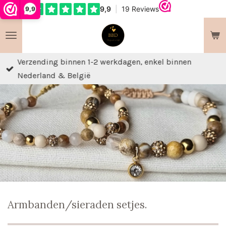
9,9
Ga
direct
naar
de
Verzending binnen 1-2 werkdagen, enkel binnen
hoofdinhoud
Nederland & België
Armbanden/sieraden setjes.