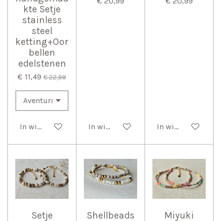
€ 20,99
€ 20,99
kte Setje
stainless
steel
ketting+Oor
bellen
edelstenen
€ 11,49
€ 22,99
In winkelwagen
In winkelwagen
In winkelwagen
Setje
Shellbeads
Miyuki