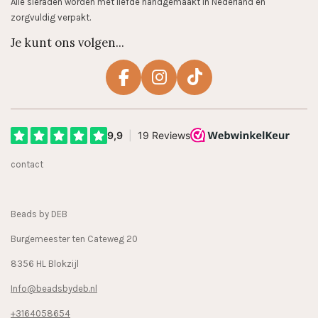
Alle sieraden worden met liefde handgemaakt in Nederland en
zorgvuldig verpakt.
Je kunt ons volgen...
F
I
T
a
n
i
c
s
k
e
t
T
b
a
o
contact
o
g
k
o
r
k
a
Beads by DEB
m
Burgemeester ten Cateweg 20
8356 HL Blokzijl
Info@beadsbydeb.nl
+3164058654