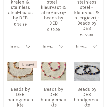
kralen &
steel –
stainless
stainless
kleurvast &
steel –
steel-beads
allergievrij-
kleurvast &
by DEB
beads by
allergievrij-
DEB
Beads by
€ 36,99
DEB
€ 39,99
€ 27,99
In winkelwagen
In winkelwagen
In winkelwagen
Nieuw!
Beads by
Beads by
Beads by
DEB
DEB
DEB
handgemaa
handgemaa
handgemaa
kte
kte
kte