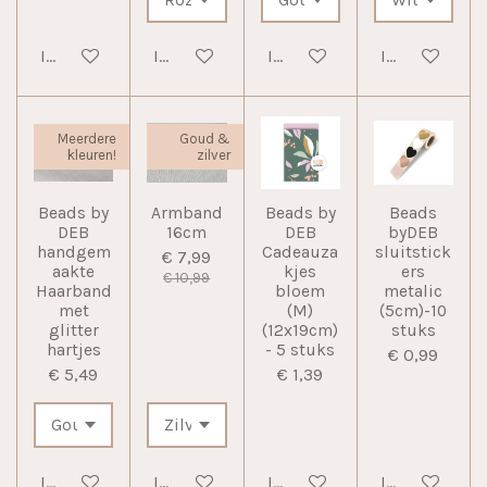
In winkelwagen
In winkelwagen
In winkelwagen
In winkelwag
Meerdere
Goud &
kleuren!
zilver
Beads by
Armband
Beads by
Beads
DEB
16cm
DEB
byDEB
handgem
Cadeauza
sluitstick
€ 7,99
aakte
kjes
ers
€ 10,99
Haarband
bloem
metalic
met
(M)
(5cm)-10
glitter
(12x19cm)
stuks
hartjes
- 5 stuks
€ 0,99
€ 5,49
€ 1,39
In winkelwagen
In winkelwagen
In winkelwagen
In winkelwag