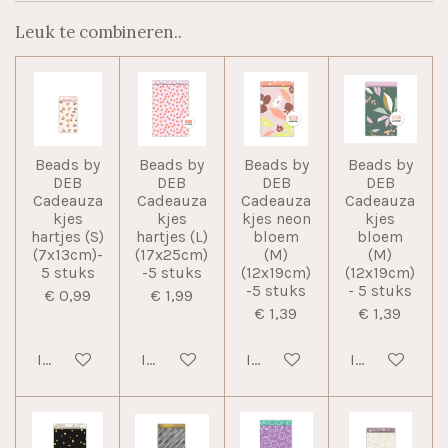
Leuk te combineren..
Beads by
Beads by
Beads by
Beads by
DEB
DEB
DEB
DEB
Cadeauza
Cadeauza
Cadeauza
Cadeauza
kjes
kjes
kjes neon
kjes
hartjes (S)
hartjes (L)
bloem
bloem
(7x13cm)-
(17x25cm)
(M)
(M)
5 stuks
-5 stuks
(12x19cm)
(12x19cm)
-5 stuks
- 5 stuks
€ 0,99
€ 1,99
€ 1,39
€ 1,39
In winkelwagen
In winkelwagen
In winkelwagen
In winkelwag