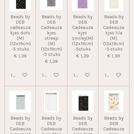
Beads by
Beads by
Beads by
Beads by
DEB
DEB
DEB
DEB
cadeauza
Cadeauza
Cadeauza
Cadeauza
kjes dots
kjes
kjes
kjes lila
(M)
streep
smiley(M)
(M)
(12x19cm)
(M)
(12x19cm)
(12x19cm)
-5 stuks
(12x19cm)
-5stuks
-5 stuks
-5 stuks
€ 1,39
€ 1,39
€ 1,39
€ 1,39
In winkelwagen
In winkelwagen
In winkelwagen
In winkelwag
Beads by
Beads by
Beads by
Beads by
DEB
DEB
DEB
DEB
Cadeauza
Cadeauza
Cadeauza
Cadeauza