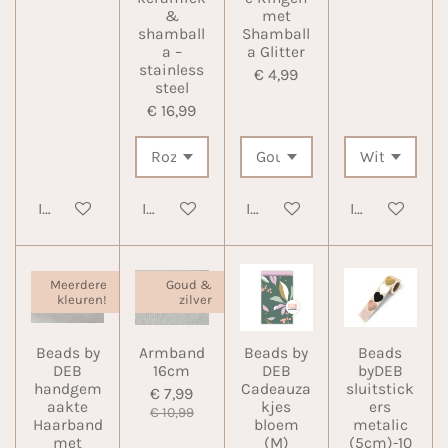
&
met
shamball
Shamball
a –
a Glitter
stainless
€ 4,99
steel
€ 16,99
In winkelwagen
In winkelwagen
In winkelwagen
In winkelwa
Meerdere
Goud &
kleuren!
zilver
Beads by
Armband
Beads by
Beads
DEB
16cm
DEB
byDEB
handgem
Cadeauza
sluitstick
€ 7,99
aakte
kjes
ers
€ 10,99
Haarband
bloem
metalic
met
(M)
(5cm)-10