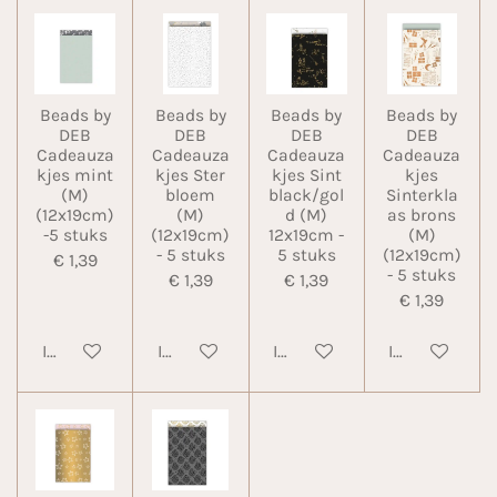
Beads by
Beads by
Beads by
Beads by
DEB
DEB
DEB
DEB
Cadeauza
Cadeauza
Cadeauza
Cadeauza
kjes mint
kjes Ster
kjes Sint
kjes
(M)
bloem
black/gol
Sinterkla
(12x19cm)
(M)
d (M)
as brons
-5 stuks
(12x19cm)
12x19cm -
(M)
- 5 stuks
5 stuks
(12x19cm)
€ 1,39
- 5 stuks
€ 1,39
€ 1,39
€ 1,39
In winkelwagen
In winkelwagen
In winkelwagen
In winkelwa