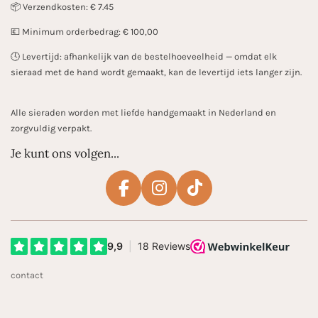
📦 Verzendkosten: € 7.45
💶 Minimum orderbedrag: € 100,00
🕓 Levertijd: afhankelijk van de bestelhoeveelheid — omdat elk
sieraad met de hand wordt gemaakt, kan de levertijd iets langer zijn.
Alle sieraden worden met liefde handgemaakt in Nederland en
zorgvuldig verpakt.
Je kunt ons volgen...
F
I
T
a
n
i
c
s
k
e
t
T
b
a
o
contact
o
g
k
o
r
k
a