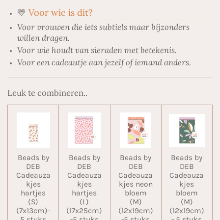
💛
Voor wie is dit?
Voor vrouwen die iets subtiels maar bijzonders
willen dragen.
Voor wie houdt van sieraden met betekenis.
Voor een cadeautje aan jezelf of iemand anders.
Leuk te combineren..
Beads by
Beads by
Beads by
Beads by
DEB
DEB
DEB
DEB
Cadeauza
Cadeauza
Cadeauza
Cadeauza
kjes
kjes
kjes neon
kjes
hartjes
hartjes
bloem
bloem
(S)
(L)
(M)
(M)
(7x13cm)-
(17x25cm)
(12x19cm)
(12x19cm)
5 stuks
-5 stuks
-5 stuks
- 5 stuks