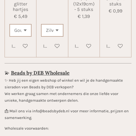
glitter
(12x19cm)
stuks
hartjes
- 5 stuks
€ 0,99
€ 5,49
€ 1,39
In winkelwagen
In winkelwagen
In winkelwagen
In winkelwa
💫
Beads by DEB Wholesale
✨️ Heb jij een eigen webshop of winkel en wil je de handgemaakte
sieraden van Beads by DEB verkopen?
We werken graag samen met ondernemers die onze liefde voor
unieke, handgemaakte ontwerpen delen.
📩 Mail ons via info@beadsbydeb.nl voor meer informatie, prijzen en
samenwerking.
Wholesale voorwaarden: