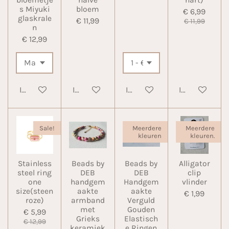
bloemetje
halve
hart)
s Miyuki
bloem
€ 6,99
glaskrale
€ 11,99
€ 11,99
n
€ 12,99
In winkelwagen
In winkelwagen
In winkelwagen
In winkelwa
Sale!
Meerdere
Meerdere
kleuren
kleuren.
Stainless
Beads by
Beads by
Alligator
steel ring
DEB
DEB
clip
one
handgem
Handgem
vlinder
size(steen
aakte
aakte
€ 1,99
roze)
armband
Verguld
met
Gouden
€ 5,99
Grieks
Elastisch
€ 12,99
keramiek
e Ringen