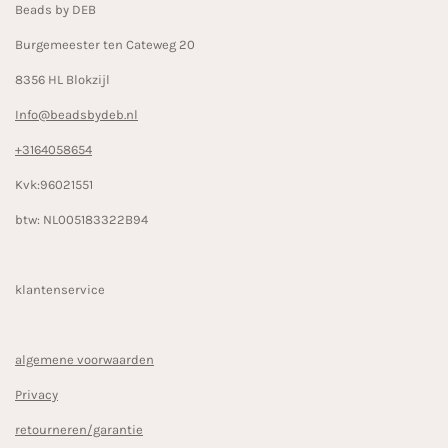
Beads by DEB
m
Burgemeester ten Cateweg 20
8356 HL Blokzijl
Info@beadsbydeb.nl
+3164058654
Kvk:96021551
btw: NL005183322B94
klantenservice
algemene voorwaarden
Privacy
retourneren/garantie