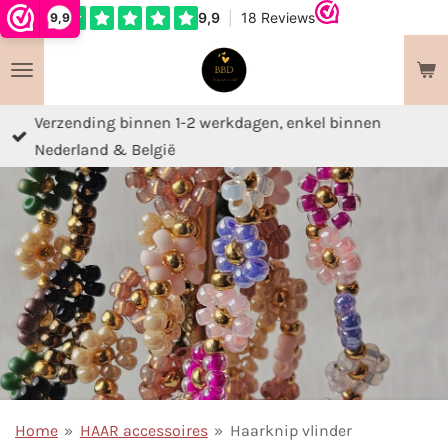
9,9
Ga
direct
naar
de
Verzending binnen 1-2 werkdagen, enkel binnen
hoofdinhoud
Nederland & België
Home
»
HAAR accessoires
»
Haarknip vlinder