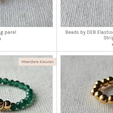
ng parel
Beads by DEB Elastis
Stri
9
Meerdere kleuren