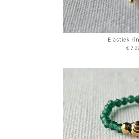
Elastiek ri
€ 7,9