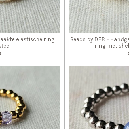
akte elastische ring
Beads by DEB – Handg
steen
ring met shel
9