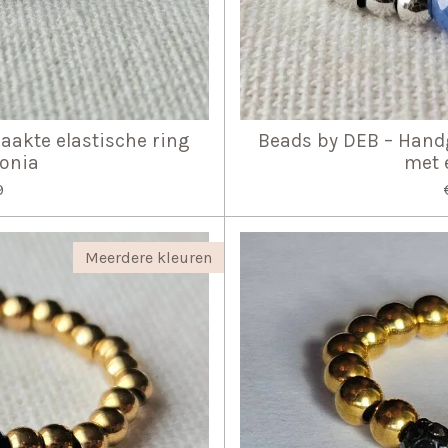
akte elastische ring
Beads by DEB – Hand
konia
met 
9
Meerdere kleuren