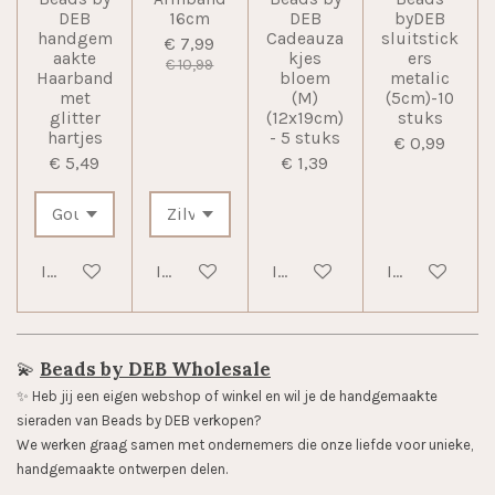
DEB
16cm
DEB
byDEB
handgem
Cadeauza
sluitstick
€ 7,99
aakte
kjes
ers
€ 10,99
Haarband
bloem
metalic
met
(M)
(5cm)-10
glitter
(12x19cm)
stuks
hartjes
- 5 stuks
€ 0,99
€ 5,49
€ 1,39
In winkelwagen
In winkelwagen
In winkelwagen
In winkelwag
💫
Beads by DEB Wholesale
✨️ Heb jij een eigen webshop of winkel en wil je de handgemaakte
sieraden van Beads by DEB verkopen?
We werken graag samen met ondernemers die onze liefde voor unieke,
handgemaakte ontwerpen delen.