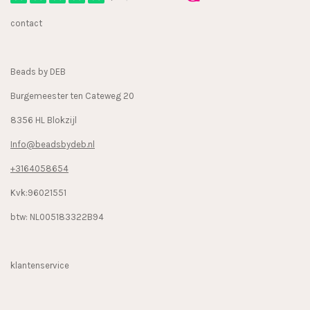
b
a
o
contact
o
g
k
o
r
k
a
Beads by DEB
m
Burgemeester ten Cateweg 20
8356 HL Blokzijl
Info@beadsbydeb.nl
+3164058654
Kvk:96021551
btw: NL005183322B94
klantenservice