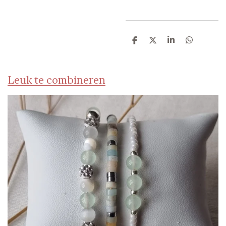
D
D
S
D
e
e
h
e
l
e
a
l
e
l
r
e
n
e
n
Leuk te combineren