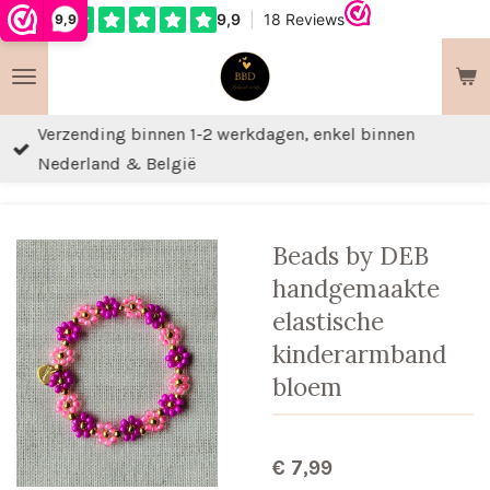
9,9
Ga
direct
naar
de
Verzending binnen 1-2 werkdagen, enkel binnen
hoofdinhoud
Nederland & België
Beads by DEB
handgemaakte
elastische
kinderarmband
bloem
€ 7,99