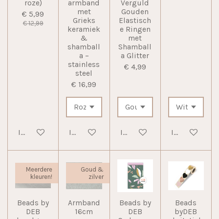
roze)
armband
Verguld
met
Gouden
€ 5,99
Grieks
Elastisch
€ 12,99
keramiek
e Ringen
&
met
shamball
Shamball
a –
a Glitter
stainless
€ 4,99
steel
€ 16,99
In winkelwagen
In winkelwagen
In winkelwagen
In winkelwag
Meerdere
Goud &
kleuren!
zilver
Beads by
Armband
Beads by
Beads
DEB
16cm
DEB
byDEB