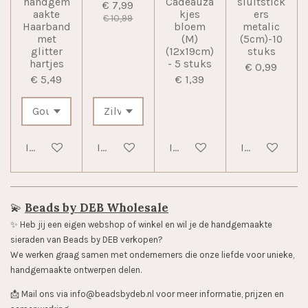
handgem
Cadeauza
sluitstick
€ 7,99
aakte
kjes
ers
€ 10,99
Haarband
bloem
metalic
met
(M)
(5cm)-10
glitter
(12x19cm)
stuks
hartjes
- 5 stuks
€ 0,99
€ 5,49
€ 1,39
In winkelwagen
In winkelwagen
In winkelwagen
In winkelwag
💫
Beads by DEB Wholesale
✨️ Heb jij een eigen webshop of winkel en wil je de handgemaakte
sieraden van Beads by DEB verkopen?
We werken graag samen met ondernemers die onze liefde voor unieke,
handgemaakte ontwerpen delen.
📩 Mail ons via info@beadsbydeb.nl voor meer informatie, prijzen en