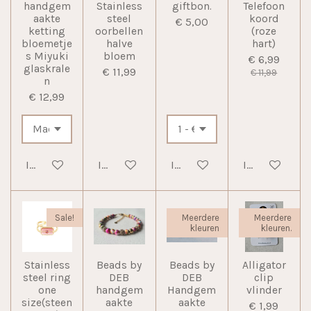
handgem
Stainless
giftbon.
Telefoon
aakte
steel
koord
€ 5,00
ketting
oorbellen
(roze
bloemetje
halve
hart)
s Miyuki
bloem
€ 6,99
glaskrale
€ 11,99
€ 11,99
n
€ 12,99
In winkelwagen
In winkelwagen
In winkelwagen
In winkelwag
Sale!
Meerdere
Meerdere
kleuren
kleuren.
Stainless
Beads by
Beads by
Alligator
steel ring
DEB
DEB
clip
one
handgem
Handgem
vlinder
size(steen
aakte
aakte
€ 1,99