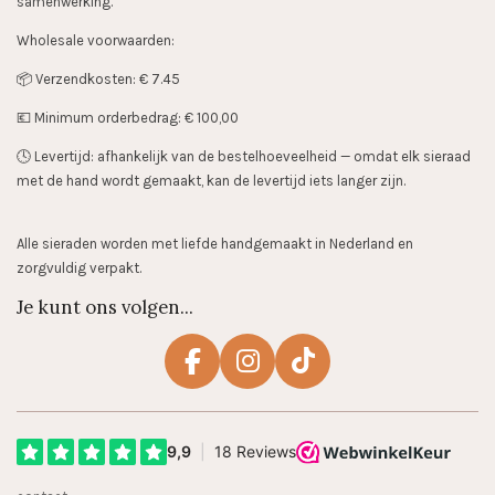
samenwerking.
Wholesale voorwaarden:
📦 Verzendkosten: € 7.45
💶 Minimum orderbedrag: € 100,00
🕓 Levertijd: afhankelijk van de bestelhoeveelheid — omdat elk sieraad
met de hand wordt gemaakt, kan de levertijd iets langer zijn.
Alle sieraden worden met liefde handgemaakt in Nederland en
zorgvuldig verpakt.
Je kunt ons volgen...
F
I
T
a
n
i
c
s
k
e
t
T
b
a
o