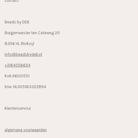
contact
o
g
k
o
r
k
a
Beads by DEB
m
Burgemeester ten Cateweg 20
8356 HL Blokzijl
Info@beadsbydeb.nl
+3164058654
Kvk:96021551
btw: NL005183322B94
klantenservice
algemene voorwaarden