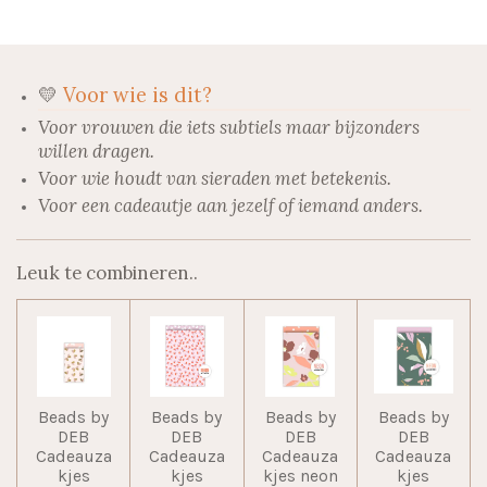
n
e
n
💛
Voor wie is dit?
Voor vrouwen die iets subtiels maar bijzonders
willen dragen.
Voor wie houdt van sieraden met betekenis.
Voor een cadeautje aan jezelf of iemand anders.
Leuk te combineren..
Beads by
Beads by
Beads by
Beads by
DEB
DEB
DEB
DEB
Cadeauza
Cadeauza
Cadeauza
Cadeauza
kjes
kjes
kjes neon
kjes