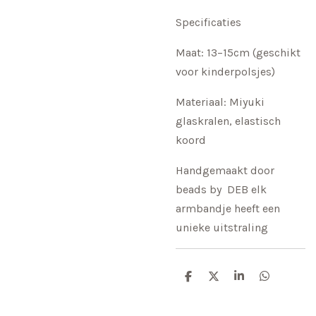
Specificaties
Maat: 13–15cm (geschikt
voor kinderpolsjes)
Materiaal: Miyuki
glaskralen, elastisch
koord
Handgemaakt door
beads by DEB elk
armbandje heeft een
unieke uitstraling
D
D
S
D
e
e
h
e
l
e
a
l
e
l
r
e