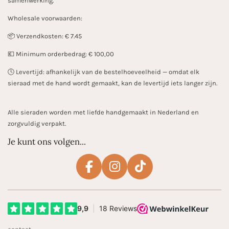
samenwerking.
Wholesale voorwaarden:
📦 Verzendkosten: € 7.45
💶 Minimum orderbedrag: € 100,00
🕓 Levertijd: afhankelijk van de bestelhoeveelheid — omdat elk
sieraad met de hand wordt gemaakt, kan de levertijd iets langer zijn.
Alle sieraden worden met liefde handgemaakt in Nederland en
zorgvuldig verpakt.
Je kunt ons volgen...
F
I
T
a
n
i
c
s
k
e
t
T
b
a
o