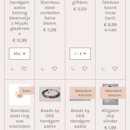
handgem
Stainless
giftbon.
Telefoon
aakte
steel
koord
€ 5,00
ketting
oorbellen
(roze
bloemetje
halve
hart)
s Miyuki
bloem
€ 6,99
glaskrale
€ 11,99
€ 11,99
n
€ 12,99
In winkelwagen
In winkelwagen
In winkelwagen
In winkelwa
Sale!
Meerdere
Meerdere
kleuren
kleuren.
Stainless
Beads by
Beads by
Alligator
steel ring
DEB
DEB
clip
one
handgem
Handgem
vlinder
size(steen
aakte
aakte
€ 1,99