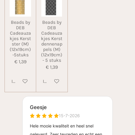
Beads by
Beads by
DEB
DEB
Cadeauza
Cadeauza
kjes Kerst
kjes Kerst
ster (M)
dennenap
(12x19cm)
pels (M)
-5stuks
(12x19cm)
- 5 stuks
€ 1,39
€ 1,39
In winkelwagen
In winkelwagen