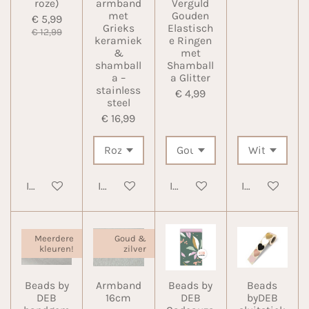
roze)
armband
Verguld
met
Gouden
€ 5,99
Grieks
Elastisch
€ 12,99
keramiek
e Ringen
&
met
shamball
Shamball
a –
a Glitter
stainless
€ 4,99
steel
€ 16,99
In winkelwagen
In winkelwagen
In winkelwagen
In winkelwa
Meerdere
Goud &
kleuren!
zilver
Beads by
Armband
Beads by
Beads
DEB
16cm
DEB
byDEB