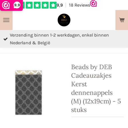
9,9
Ga
direct
naar
de
Verzending binnen 1-2 werkdagen, enkel binnen
hoofdinhoud
Nederland & België
Beads by DEB
Cadeauzakjes
Kerst
dennenappels
(M) (12x19cm) - 5
stuks