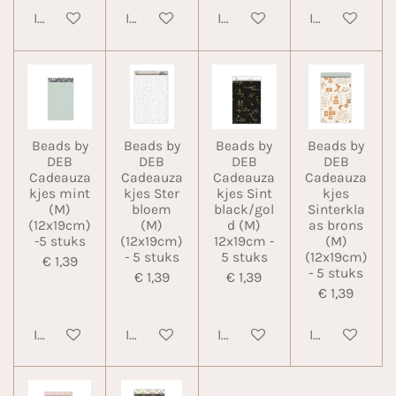
In winkelwagen
In winkelwagen
In winkelwagen
In winkelwa
Beads by
Beads by
Beads by
Beads by
DEB
DEB
DEB
DEB
Cadeauza
Cadeauza
Cadeauza
Cadeauza
kjes mint
kjes Ster
kjes Sint
kjes
(M)
bloem
black/gol
Sinterkla
(12x19cm)
(M)
d (M)
as brons
-5 stuks
(12x19cm)
12x19cm -
(M)
- 5 stuks
5 stuks
(12x19cm)
€ 1,39
- 5 stuks
€ 1,39
€ 1,39
€ 1,39
In winkelwagen
In winkelwagen
In winkelwagen
In winkelwa