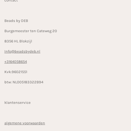
contact
o
g
k
o
r
k
a
Beads by DEB
m
Burgemeester ten Cateweg 20
8356 HL Blokzijl
Info@beadsbydeb.nl
+3164058654
Kvk:96021551
btw: NL005183322B94
klantenservice
algemene voorwaarden