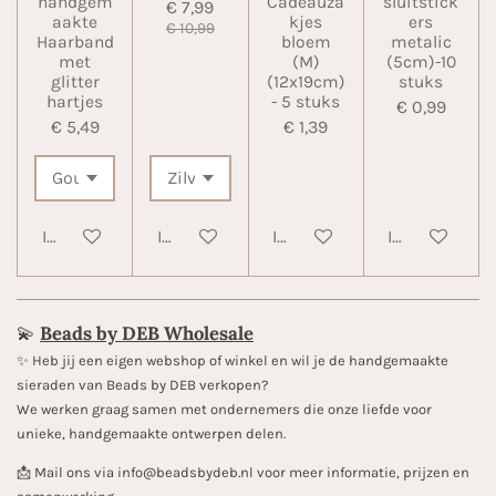
handgem
Cadeauza
sluitstick
€ 7,99
aakte
kjes
ers
€ 10,99
Haarband
bloem
metalic
met
(M)
(5cm)-10
glitter
(12x19cm)
stuks
hartjes
- 5 stuks
€ 0,99
€ 5,49
€ 1,39
In winkelwagen
In winkelwagen
In winkelwagen
In winkelwa
💫
Beads by DEB Wholesale
✨️ Heb jij een eigen webshop of winkel en wil je de handgemaakte
sieraden van Beads by DEB verkopen?
We werken graag samen met ondernemers die onze liefde voor
unieke, handgemaakte ontwerpen delen.
📩 Mail ons via info@beadsbydeb.nl voor meer informatie, prijzen en