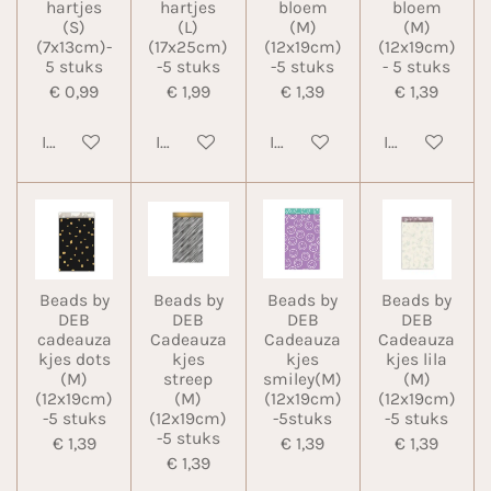
hartjes
hartjes
bloem
bloem
(S)
(L)
(M)
(M)
(7x13cm)-
(17x25cm)
(12x19cm)
(12x19cm)
5 stuks
-5 stuks
-5 stuks
- 5 stuks
€ 0,99
€ 1,99
€ 1,39
€ 1,39
In winkelwagen
In winkelwagen
In winkelwagen
In winkelwa
Beads by
Beads by
Beads by
Beads by
DEB
DEB
DEB
DEB
cadeauza
Cadeauza
Cadeauza
Cadeauza
kjes dots
kjes
kjes
kjes lila
(M)
streep
smiley(M)
(M)
(12x19cm)
(M)
(12x19cm)
(12x19cm)
-5 stuks
(12x19cm)
-5stuks
-5 stuks
-5 stuks
€ 1,39
€ 1,39
€ 1,39
€ 1,39