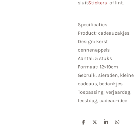
sluit
Stickers
of lint.
Specificaties
Product: cadeauzakjes
Design: kerst
dennenappels
Aantal: 5 stuks
Formaat: 12×19cm
Gebruik: sieraden, kleine
cadeaus, bedankjes
Toepassing: verjaardag,
feestdag, cadeau-idee
D
D
S
D
e
e
h
e
l
e
a
l
e
l
r
e