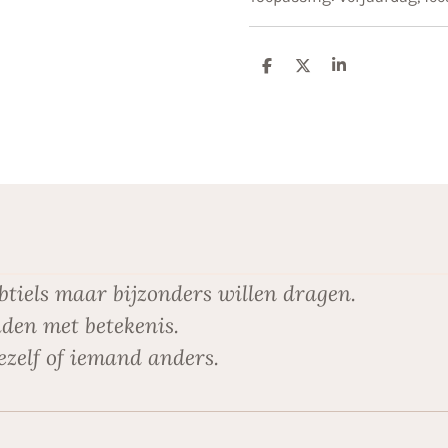
D
D
S
e
e
h
l
e
a
e
l
r
n
e
btiels maar bijzonders willen dragen.
den met betekenis.
ezelf of iemand anders.