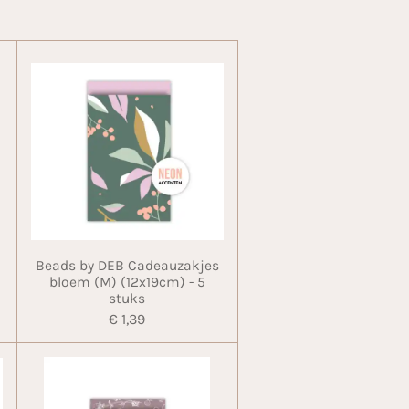
Beads by DEB Cadeauzakjes
bloem (M) (12x19cm) - 5
stuks
€ 1,39