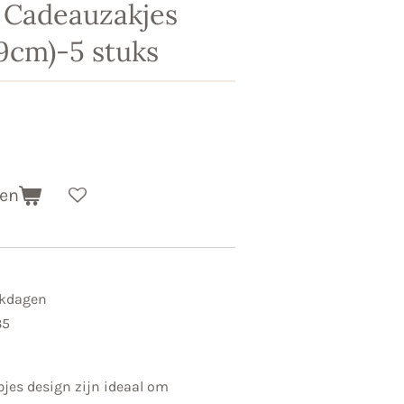
 Cadeauzakjes
19cm)-5 stuks
gen
rkdagen
35
jes design zijn ideaal om