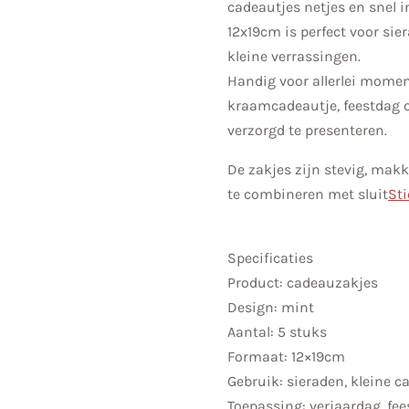
cadeautjes netjes en snel 
12x19cm is perfect voor sie
kleine verrassingen.
Handig voor allerlei momen
kraamcadeautje, feestdag 
verzorgd te presenteren.
De zakjes zijn stevig, mak
te combineren met sluit
Sti
Specificaties
Product: cadeauzakjes
Design: mint
Aantal: 5 stuks
Formaat: 12×19cm
Gebruik: sieraden, kleine 
Toepassing: verjaardag, fe