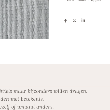
D
D
S
e
e
h
l
e
a
e
l
r
n
e
btiels maar bijzonders willen dragen.
den met betekenis.
ezelf of iemand anders.