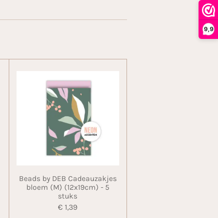
9,9
Beads by DEB Cadeauzakjes
bloem (M) (12x19cm) - 5
stuks
€ 1,39