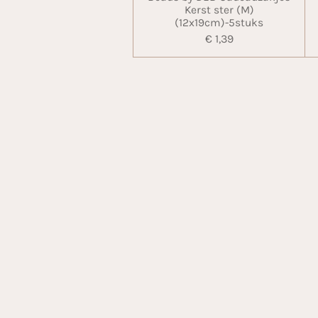
Kerst ster (M)
(12x19cm)-5stuks
€ 1,39