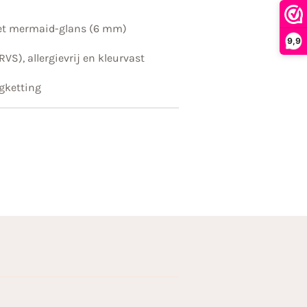
met mermaid-glans (6 mm)
9,9
RVS), allergievrij en kleurvast
ngketting