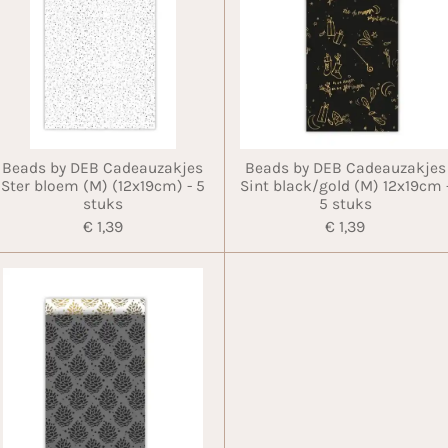
Beads by DEB Cadeauzakjes
Beads by DEB Cadeauzakjes
Ster bloem (M) (12x19cm) - 5
Sint black/gold (M) 12x19cm 
stuks
5 stuks
€ 1,39
€ 1,39