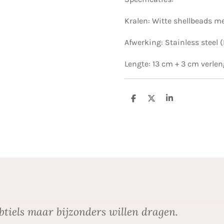
Kralen: Witte shellbeads 
Afwerking: Stainless steel (
Lengte: 13 cm + 3 cm verle
D
D
S
e
e
h
l
e
a
e
l
r
n
e
btiels maar bijzonders willen dragen.