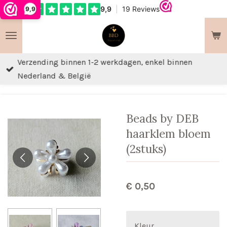
9,9
Ga
direct
naar
de
Verzending binnen 1-2 werkdagen, enkel binnen
hoofdinhoud
Nederland & België
Beads by DEB
haarklem bloem
(2stuks)
€ 0,50
Kleur