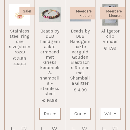
Sale!
Meerdere
Meerdere
kleuren
kleuren.
Stainless
Beads by
Beads by
Alligator
steel ring
DEB
DEB
clip
one
handgem
Handgem
vlinder
size(steen
aakte
aakte
€ 1,99
roze)
armband
Verguld
met
Gouden
€ 5,99
Grieks
Elastisch
€ 12,99
keramiek
e Ringen
&
met
shamball
Shamball
a –
a Glitter
stainless
€ 4,99
steel
€ 16,99
In winkelwagen
In winkelwagen
In winkelwagen
In winkelwag