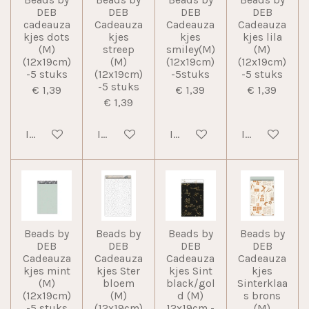
DEB
DEB
DEB
DEB
cadeauza
Cadeauza
Cadeauza
Cadeauza
kjes dots
kjes
kjes
kjes lila
(M)
streep
smiley(M)
(M)
(12x19cm)
(M)
(12x19cm)
(12x19cm)
-5 stuks
(12x19cm)
-5stuks
-5 stuks
-5 stuks
€ 1,39
€ 1,39
€ 1,39
€ 1,39
In winkelwagen
In winkelwagen
In winkelwagen
In winkelwag
Beads by
Beads by
Beads by
Beads by
DEB
DEB
DEB
DEB
Cadeauza
Cadeauza
Cadeauza
Cadeauza
kjes mint
kjes Ster
kjes Sint
kjes
(M)
bloem
black/gol
Sinterklaa
(12x19cm)
(M)
d (M)
s brons
-5 stuks
(12x19cm)
12x19cm -
(M)