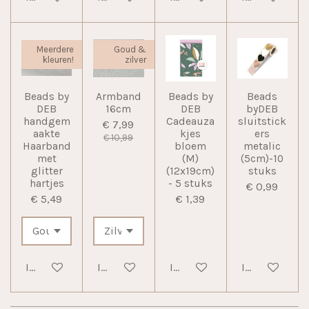
Meerdere
Goud &
kleuren!
zilver
Beads by
Armband
Beads by
Beads
DEB
16cm
DEB
byDEB
handgem
Cadeauza
sluitstick
€ 7,99
aakte
kjes
ers
€ 10,99
Haarband
bloem
metalic
met
(M)
(5cm)-10
glitter
(12x19cm)
stuks
hartjes
- 5 stuks
€ 0,99
€ 5,49
€ 1,39
In winkelwagen
In winkelwagen
In winkelwagen
In winkelwag