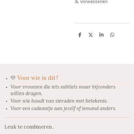
& volwassenen
D
D
S
D
e
e
h
e
l
e
a
l
e
l
r
e
n
e
n
💛
Voor wie is dit?
Voor vrouwen die iets subtiels maar bijzonders
willen dragen.
Voor wie houdt van sieraden met betekenis.
Voor een cadeautje aan jezelf of iemand anders.
Leuk te combineren..