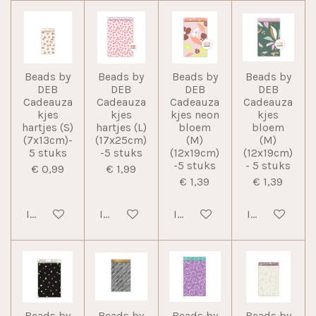
Beads by
Beads by
Beads by
Beads by
DEB
DEB
DEB
DEB
Cadeauza
Cadeauza
Cadeauza
Cadeauza
kjes
kjes
kjes neon
kjes
hartjes (S)
hartjes (L)
bloem
bloem
(7x13cm)-
(17x25cm)
(M)
(M)
5 stuks
-5 stuks
(12x19cm)
(12x19cm)
-5 stuks
- 5 stuks
€ 0,99
€ 1,99
€ 1,39
€ 1,39
In winkelwagen
In winkelwagen
In winkelwagen
In winkelwag
Beads by
Beads by
Beads by
Beads by