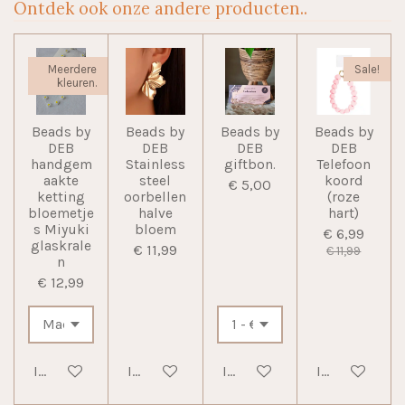
Ontdek ook onze andere producten..
Meerdere
Sale!
kleuren.
Beads by
Beads by
Beads by
Beads by
DEB
DEB
DEB
DEB
handgem
Stainless
giftbon.
Telefoon
aakte
steel
koord
€ 5,00
ketting
oorbellen
(roze
bloemetje
halve
hart)
s Miyuki
bloem
€ 6,99
glaskrale
€ 11,99
€ 11,99
n
€ 12,99
In winkelwagen
In winkelwagen
In winkelwagen
In winkelwag