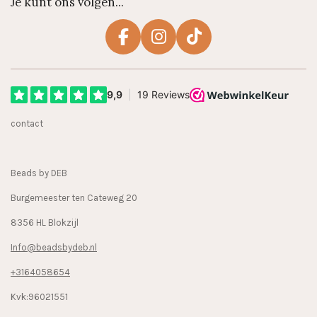
Je kunt ons volgen...
F
I
T
a
n
i
c
s
k
e
t
T
b
a
o
contact
o
g
k
o
r
k
a
Beads by DEB
m
Burgemeester ten Cateweg 20
8356 HL Blokzijl
Info@beadsbydeb.nl
+3164058654
Kvk:96021551