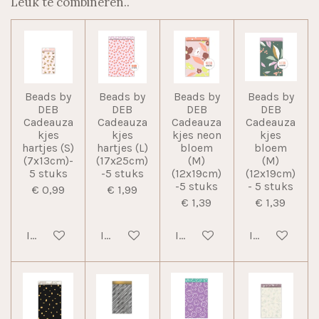
Leuk te combineren..
Beads by
Beads by
Beads by
Beads by
DEB
DEB
DEB
DEB
Cadeauza
Cadeauza
Cadeauza
Cadeauza
kjes
kjes
kjes neon
kjes
hartjes (S)
hartjes (L)
bloem
bloem
(7x13cm)-
(17x25cm)
(M)
(M)
5 stuks
-5 stuks
(12x19cm)
(12x19cm)
-5 stuks
- 5 stuks
€ 0,99
€ 1,99
€ 1,39
€ 1,39
In winkelwagen
In winkelwagen
In winkelwagen
In winkelwag