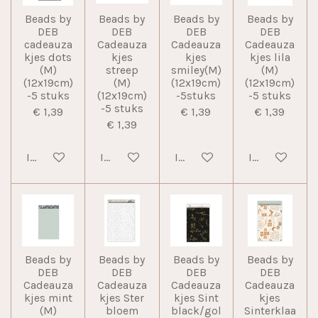
Beads by
Beads by
Beads by
Beads by
DEB
DEB
DEB
DEB
cadeauza
Cadeauza
Cadeauza
Cadeauza
kjes dots
kjes
kjes
kjes lila
(M)
streep
smiley(M)
(M)
(12x19cm)
(M)
(12x19cm)
(12x19cm)
-5 stuks
(12x19cm)
-5stuks
-5 stuks
-5 stuks
€ 1,39
€ 1,39
€ 1,39
€ 1,39
In winkelwagen
In winkelwagen
In winkelwagen
In winkelwag
Beads by
Beads by
Beads by
Beads by
DEB
DEB
DEB
DEB
Cadeauza
Cadeauza
Cadeauza
Cadeauza
kjes mint
kjes Ster
kjes Sint
kjes
(M)
bloem
black/gol
Sinterklaa