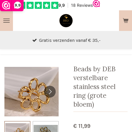
9,9
Ga
direct
naar
de
hoofdinhoud
Gratis verzenden vanaf € 35,-
Beads by DEB
verstelbare
stainless steel
ring (grote
bloem)
€ 11,99