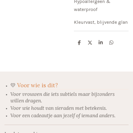
Hypoallergeen &
waterproof
Kleurvast, blijvende glan
D
D
S
D
e
e
h
e
l
e
a
l
e
l
r
e
n
e
n
💛
Voor wie is dit?
Voor vrouwen die iets subtiels maar bijzonders
willen dragen.
Voor wie houdt van sieraden met betekenis.
Voor een cadeautje aan jezelf of iemand anders.