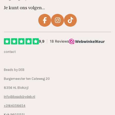
Je kunt ons volgen...
F
I
T
a
n
i
c
s
k
e
t
T
b
a
o
contact
o
g
k
o
r
k
a
Beads by DEB
m
Burgemeester ten Cateweg 20
8356 HL Blokzijl
Info@beadsbydeb.nl
+3164058654
Kvk:96021551