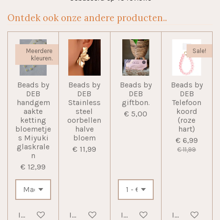
Ontdek ook onze andere producten..
Meerdere
Sale!
kleuren.
Beads by
Beads by
Beads by
Beads by
DEB
DEB
DEB
DEB
handgem
Stainless
giftbon.
Telefoon
aakte
steel
koord
€ 5,00
ketting
oorbellen
(roze
bloemetje
halve
hart)
s Miyuki
bloem
€ 6,99
glaskrale
€ 11,99
€ 11,99
n
€ 12,99
In winkelwagen
In winkelwagen
In winkelwagen
In winkelwag