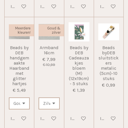
In winkelwagen
In winkelwagen
In winkelwagen
In winkelwag
Meerdere
Goud &
kleuren!
zilver
Beads by
Armband
Beads by
Beads
DEB
16cm
DEB
byDEB
handgem
Cadeauza
sluitstick
€ 7,99
aakte
kjes
ers
€ 10,99
Haarband
bloem
metalic
met
(M)
(5cm)-10
glitter
(12x19cm)
stuks
hartjes
- 5 stuks
€ 0,99
€ 5,49
€ 1,39
In winkelwagen
In winkelwagen
In winkelwagen
In winkelwag