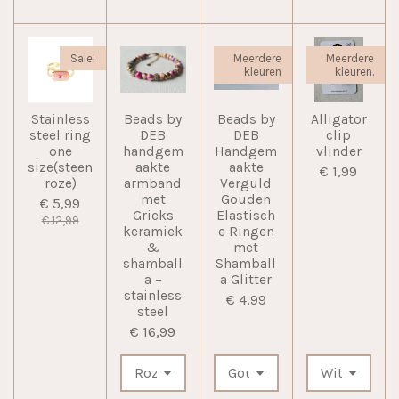
Sale!
Meerdere
Meerdere
kleuren
kleuren.
Stainless
Beads by
Beads by
Alligator
steel ring
DEB
DEB
clip
one
handgem
Handgem
vlinder
size(steen
aakte
aakte
€ 1,99
roze)
armband
Verguld
met
Gouden
€ 5,99
Grieks
Elastisch
€ 12,99
keramiek
e Ringen
&
met
shamball
Shamball
a –
a Glitter
stainless
€ 4,99
steel
€ 16,99