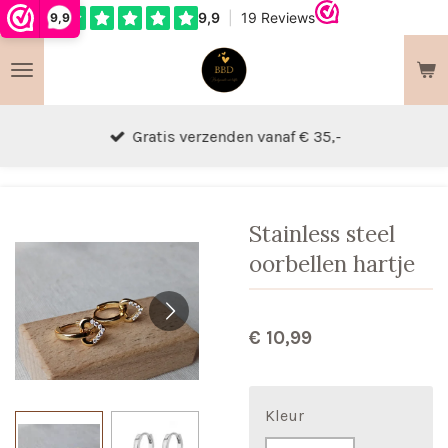
9,9
Ga
direct
naar
de
hoofdinhoud
Gratis verzenden vanaf € 35,-
Stainless steel
oorbellen hartje
€ 10,99
Kleur