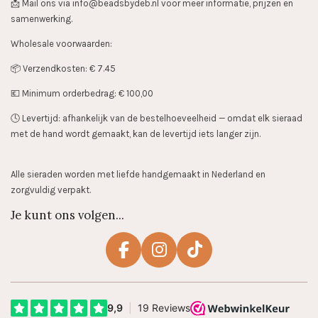
📩 Mail ons via info@beadsbydeb.nl voor meer informatie, prijzen en
samenwerking.
Wholesale voorwaarden:
📦 Verzendkosten: € 7.45
💶 Minimum orderbedrag: € 100,00
🕓 Levertijd: afhankelijk van de bestelhoeveelheid — omdat elk sieraad
met de hand wordt gemaakt, kan de levertijd iets langer zijn.
Alle sieraden worden met liefde handgemaakt in Nederland en
zorgvuldig verpakt.
Je kunt ons volgen...
F
I
T
a
n
i
c
s
k
e
t
T