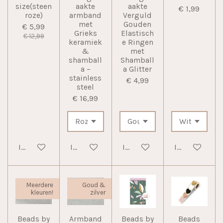
size(steen
aakte
aakte
€ 1,99
roze)
armband
Verguld
met
Gouden
€ 5,99
Grieks
Elastisch
€ 12,99
keramiek
e Ringen
&
met
shamball
Shamball
a –
a Glitter
stainless
€ 4,99
steel
€ 16,99
In winkelwagen
In winkelwagen
In winkelwagen
In winkelwag
Meerdere
Goud &
kleuren!
zilver
Beads by
Armband
Beads by
Beads