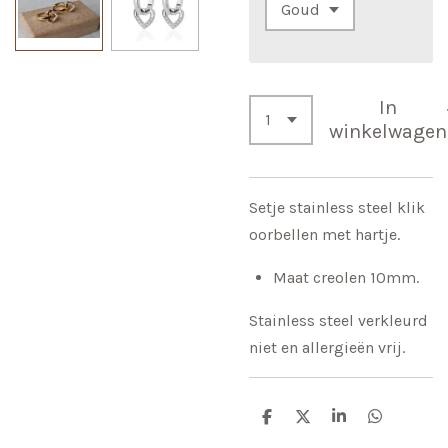
In
winkelwagen
Setje stainless steel klik
oorbellen met hartje.
Maat creolen 10mm.
Stainless steel verkleurd
niet en allergieën vrij.
D
D
S
D
e
e
h
e