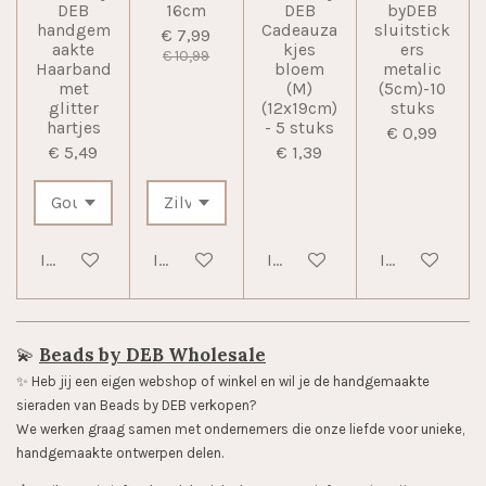
DEB
16cm
DEB
byDEB
handgem
Cadeauza
sluitstick
€ 7,99
aakte
kjes
ers
€ 10,99
Haarband
bloem
metalic
met
(M)
(5cm)-10
glitter
(12x19cm)
stuks
hartjes
- 5 stuks
€ 0,99
€ 5,49
€ 1,39
In winkelwagen
In winkelwagen
In winkelwagen
In winkelwag
💫
Beads by DEB Wholesale
✨️ Heb jij een eigen webshop of winkel en wil je de handgemaakte
sieraden van Beads by DEB verkopen?
We werken graag samen met ondernemers die onze liefde voor unieke,
handgemaakte ontwerpen delen.