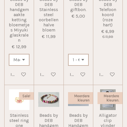
DEB
DEB
DEB
DEB
handgem
Stainless
giftbon.
Telefoon
aakte
steel
koord
€ 5,00
ketting
oorbellen
(roze
bloemetje
halve
hart)
s Miyuki
bloem
€ 6,99
glaskrale
€ 11,99
€ 11,99
n
€ 12,99
In winkelwagen
In winkelwagen
In winkelwagen
In winkelwag
Sale!
Meerdere
Meerdere
kleuren
kleuren.
Stainless
Beads by
Beads by
Alligator
steel ring
DEB
DEB
clip
one
handgem
Handgem
vlinder