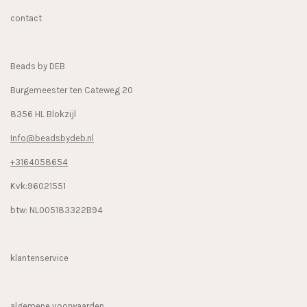
b
a
o
contact
o
g
k
o
r
k
a
Beads by DEB
m
Burgemeester ten Cateweg 20
8356 HL Blokzijl
Info@beadsbydeb.nl
+3164058654
Kvk:96021551
btw: NL005183322B94
klantenservice
algemene voorwaarden