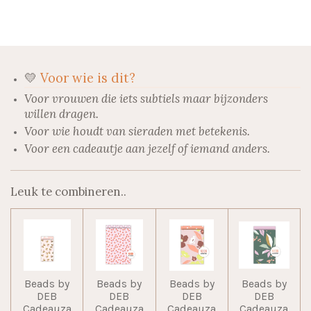
l
e
a
l
e
l
r
e
n
e
n
💛
Voor wie is dit?
Voor vrouwen die iets subtiels maar bijzonders
willen dragen.
Voor wie houdt van sieraden met betekenis.
Voor een cadeautje aan jezelf of iemand anders.
Leuk te combineren..
Beads by
Beads by
Beads by
Beads by
DEB
DEB
DEB
DEB
Cadeauza
Cadeauza
Cadeauza
Cadeauza