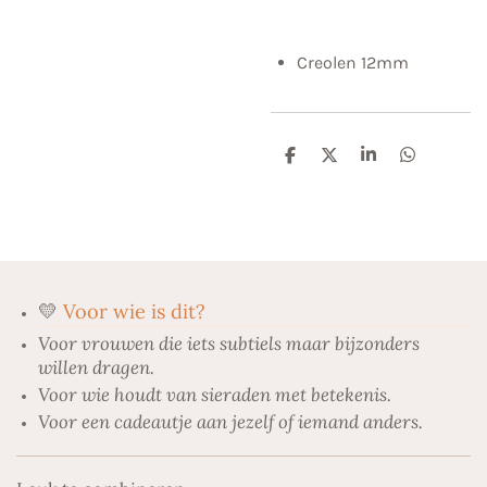
Creolen 12mm
D
D
S
D
e
e
h
e
l
e
a
l
e
l
r
e
n
e
n
💛
Voor wie is dit?
Voor vrouwen die iets subtiels maar bijzonders
willen dragen.
Voor wie houdt van sieraden met betekenis.
Voor een cadeautje aan jezelf of iemand anders.