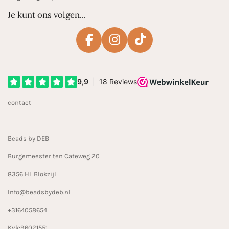
Je kunt ons volgen...
F
I
T
a
n
i
c
s
k
e
t
T
b
a
o
contact
o
g
k
o
r
k
a
Beads by DEB
m
Burgemeester ten Cateweg 20
8356 HL Blokzijl
Info@beadsbydeb.nl
+3164058654
Kvk:96021551