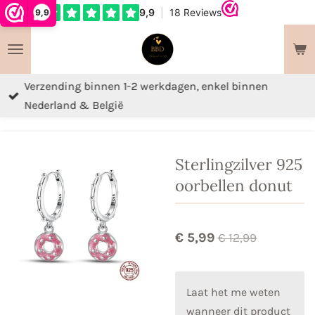
9,9
Ga
direct
naar
de
Verzending binnen 1-2 werkdagen, enkel binnen
hoofdinhoud
Nederland & België
Sterlingzilver 925
oorbellen donut
€ 5,99
€ 12,99
Laat het me weten
wanneer dit product