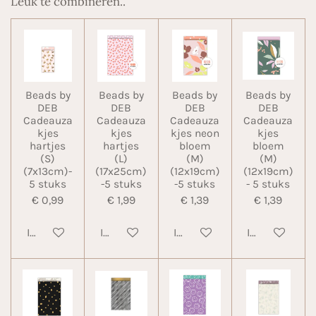
Leuk te combineren..
Beads by
Beads by
Beads by
Beads by
DEB
DEB
DEB
DEB
Cadeauza
Cadeauza
Cadeauza
Cadeauza
kjes
kjes
kjes neon
kjes
hartjes
hartjes
bloem
bloem
(S)
(L)
(M)
(M)
(7x13cm)-
(17x25cm)
(12x19cm)
(12x19cm)
5 stuks
-5 stuks
-5 stuks
- 5 stuks
€ 0,99
€ 1,99
€ 1,39
€ 1,39
In winkelwagen
In winkelwagen
In winkelwagen
In winkelwa