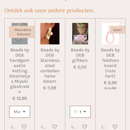
Ontdek ook onze andere producten..
Meerdere
Sale!
kleuren.
Beads by
Beads by
Beads by
Beads by
DEB
DEB
DEB
DEB
handgem
Stainless
giftbon.
Telefoon
aakte
steel
koord
€ 5,00
ketting
oorbellen
(roze
bloemetje
halve
hart)
s Miyuki
bloem
€ 6,99
glaskrale
€ 11,99
€ 11,99
n
€ 12,99
In winkelwagen
In winkelwagen
In winkelwagen
In winkelwa