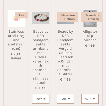
Sale!
Meerdere
Meerdere
kleuren
kleuren.
Stainless
Beads by
Beads by
Alligator
steel ring
DEB
DEB
clip
one
handgem
Handgem
vlinder
size(steen
aakte
aakte
€ 1,99
roze)
armband
Verguld
met
Gouden
€ 5,99
Grieks
Elastisch
€ 12,99
keramiek
e Ringen
&
met
shamball
Shamball
a –
a Glitter
stainless
€ 4,99
steel
€ 16,99