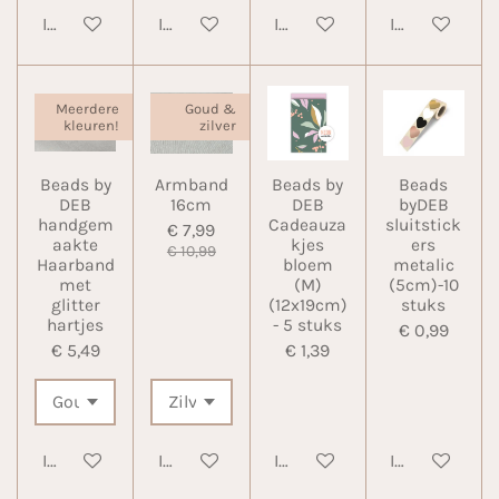
In winkelwagen
In winkelwagen
In winkelwagen
In winkelwa
Meerdere
Goud &
kleuren!
zilver
Beads by
Armband
Beads by
Beads
DEB
16cm
DEB
byDEB
handgem
Cadeauza
sluitstick
€ 7,99
aakte
kjes
ers
€ 10,99
Haarband
bloem
metalic
met
(M)
(5cm)-10
glitter
(12x19cm)
stuks
hartjes
- 5 stuks
€ 0,99
€ 5,49
€ 1,39
In winkelwagen
In winkelwagen
In winkelwagen
In winkelwa