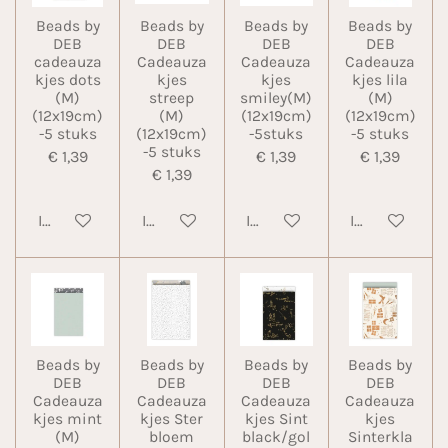
Beads by
Beads by
Beads by
Beads by
DEB
DEB
DEB
DEB
cadeauza
Cadeauza
Cadeauza
Cadeauza
kjes dots
kjes
kjes
kjes lila
(M)
streep
smiley(M)
(M)
(12x19cm)
(M)
(12x19cm)
(12x19cm)
-5 stuks
(12x19cm)
-5stuks
-5 stuks
-5 stuks
€ 1,39
€ 1,39
€ 1,39
€ 1,39
In winkelwagen
In winkelwagen
In winkelwagen
In winkelwa
Beads by
Beads by
Beads by
Beads by
DEB
DEB
DEB
DEB
Cadeauza
Cadeauza
Cadeauza
Cadeauza
kjes mint
kjes Ster
kjes Sint
kjes
(M)
bloem
black/gol
Sinterkla