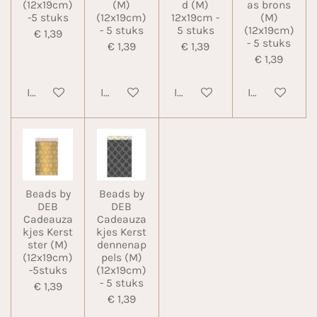
(12x19cm)
(M)
d (M)
as brons
-5 stuks
(12x19cm)
12x19cm -
(M)
- 5 stuks
5 stuks
(12x19cm)
€ 1,39
- 5 stuks
€ 1,39
€ 1,39
€ 1,39
In winkelwagen
In winkelwagen
In winkelwagen
In winkelwa
Beads by
Beads by
DEB
DEB
Cadeauza
Cadeauza
kjes Kerst
kjes Kerst
ster (M)
dennenap
(12x19cm)
pels (M)
-5stuks
(12x19cm)
- 5 stuks
€ 1,39
€ 1,39