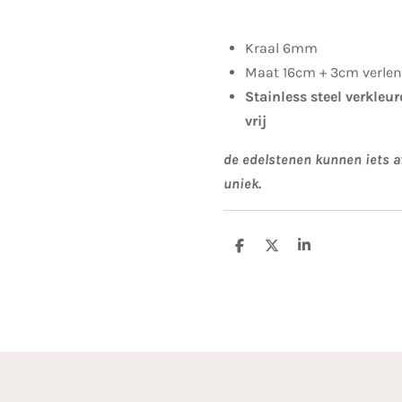
Kraal 6mm
Maat 16cm + 3cm verle
Stainless steel verkleur
vrij
de edelstenen kunnen iets af
uniek.
D
D
S
e
e
h
l
e
a
e
l
r
n
e