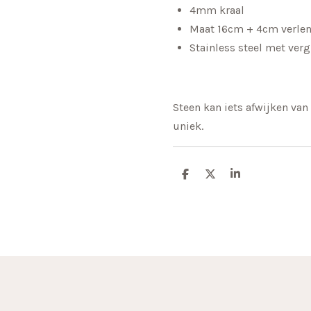
4mm kraal
Maat 16cm + 4cm verle
Stainless steel met ver
Steen kan iets afwijken van 
uniek.
D
D
S
e
e
h
l
e
a
e
l
r
n
e