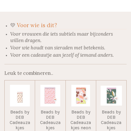
n
e
n
💛
Voor wie is dit?
Voor vrouwen die iets subtiels maar bijzonders
willen dragen.
Voor wie houdt van sieraden met betekenis.
Voor een cadeautje aan jezelf of iemand anders.
Leuk te combineren..
Beads by
Beads by
Beads by
Beads by
DEB
DEB
DEB
DEB
Cadeauza
Cadeauza
Cadeauza
Cadeauza
kjes
kjes
kjes neon
kjes