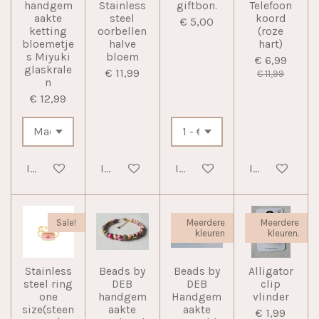
handgem
Stainless
giftbon.
Telefoon
aakte
steel
koord
€ 5,00
ketting
oorbellen
(roze
bloemetje
halve
hart)
s Miyuki
bloem
€ 6,99
glaskrale
€ 11,99
€ 11,99
n
€ 12,99
In winkelwagen
In winkelwagen
In winkelwagen
In winkelwag
Sale!
Meerdere
Meerdere
kleuren
kleuren.
Stainless
Beads by
Beads by
Alligator
steel ring
DEB
DEB
clip
one
handgem
Handgem
vlinder
size(steen
aakte
aakte
€ 1,99