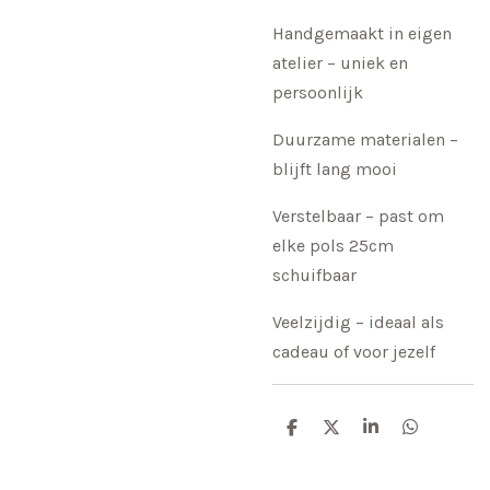
Handgemaakt in eigen
atelier – uniek en
persoonlijk
Duurzame materialen –
blijft lang mooi
Verstelbaar – past om
elke pols 25cm
schuifbaar
Veelzijdig – ideaal als
cadeau of voor jezelf
D
D
S
D
e
e
h
e
l
e
a
l
e
l
r
e