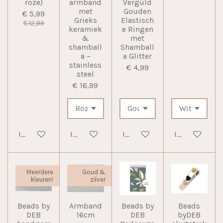
roze)
armband
Verguld
met
Gouden
€ 5,99
Grieks
Elastisch
€ 12,99
keramiek
e Ringen
&
met
shamball
Shamball
a –
a Glitter
stainless
€ 4,99
steel
€ 16,99
In winkelwagen
In winkelwagen
In winkelwagen
In winkelwag
Meerdere
Goud &
kleuren!
zilver
Beads by
Armband
Beads by
Beads
DEB
16cm
DEB
byDEB