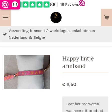
9,9
Ga
direct
naar
de
Verzending binnen 1-2 werkdagen, enkel binnen
hoofdinhoud
Nederland & België
Happy lintje
armband
€ 2,50
Laat het me weten
wanneer dit product