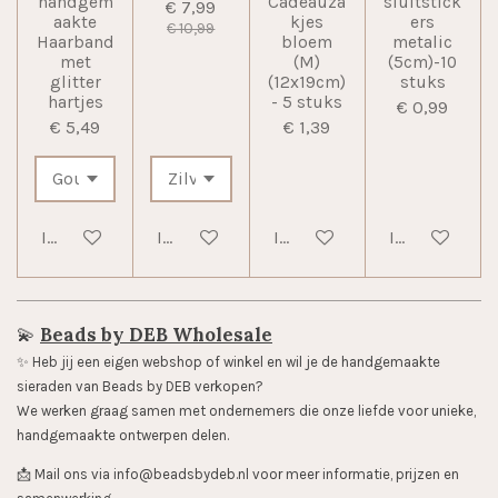
handgem
Cadeauza
sluitstick
€ 7,99
aakte
kjes
ers
€ 10,99
Haarband
bloem
metalic
met
(M)
(5cm)-10
glitter
(12x19cm)
stuks
hartjes
- 5 stuks
€ 0,99
€ 5,49
€ 1,39
In winkelwagen
In winkelwagen
In winkelwagen
In winkelwag
💫
Beads by DEB Wholesale
✨️ Heb jij een eigen webshop of winkel en wil je de handgemaakte
sieraden van Beads by DEB verkopen?
We werken graag samen met ondernemers die onze liefde voor unieke,
handgemaakte ontwerpen delen.
📩 Mail ons via info@beadsbydeb.nl voor meer informatie, prijzen en