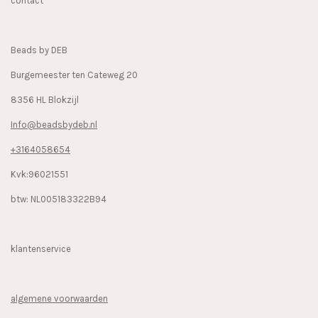
contact
o
g
k
o
r
k
a
Beads by DEB
m
Burgemeester ten Cateweg 20
8356 HL Blokzijl
Info@beadsbydeb.nl
+3164058654
Kvk:96021551
btw: NL005183322B94
klantenservice
algemene voorwaarden