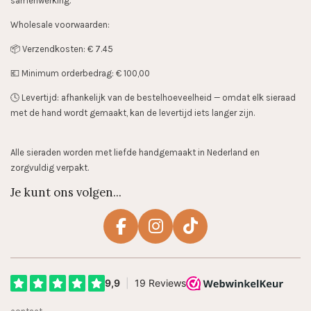
samenwerking.
Wholesale voorwaarden:
📦 Verzendkosten: € 7.45
💶 Minimum orderbedrag: € 100,00
🕓 Levertijd: afhankelijk van de bestelhoeveelheid — omdat elk sieraad
met de hand wordt gemaakt, kan de levertijd iets langer zijn.
Alle sieraden worden met liefde handgemaakt in Nederland en
zorgvuldig verpakt.
Je kunt ons volgen...
F
I
T
a
n
i
c
s
k
e
t
T
b
a
o