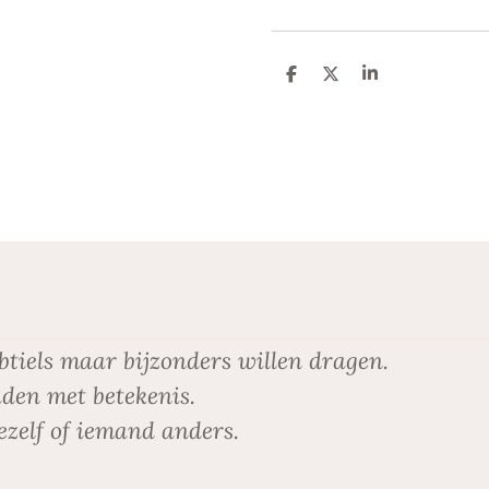
D
D
S
e
e
h
l
e
a
e
l
r
n
e
btiels maar bijzonders willen dragen.
den met betekenis.
ezelf of iemand anders.