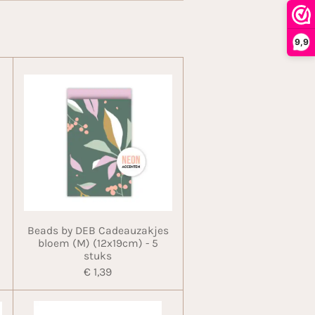
9,9
Beads by DEB Cadeauzakjes
bloem (M) (12x19cm) - 5
stuks
€ 1,39