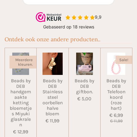
Ontdek ook onze andere producten..
Meerdere
Sale!
kleuren.
Beads by
Beads by
Beads by
Beads by
DEB
DEB
DEB
DEB
handgem
Stainless
giftbon.
Telefoon
aakte
steel
koord
€ 5,00
ketting
oorbellen
(roze
bloemetje
halve
hart)
s Miyuki
bloem
€ 6,99
glaskrale
€ 11,99
€ 11,99
n
€ 12,99