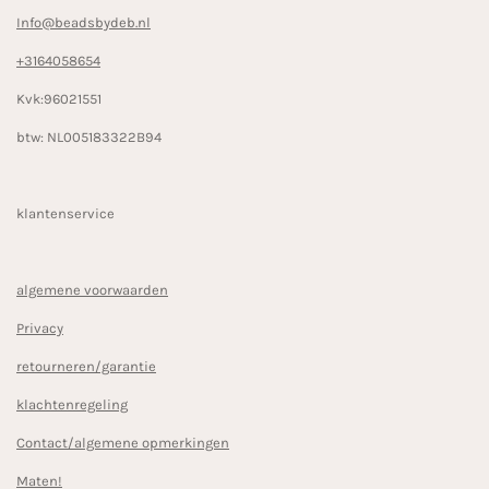
Info@beadsbydeb.nl
+3164058654
Kvk:96021551
btw: NL005183322B94
klantenservice
algemene voorwaarden
Privacy
retourneren/garantie
klachtenregeling
Contact/algemene opmerkingen
Maten!