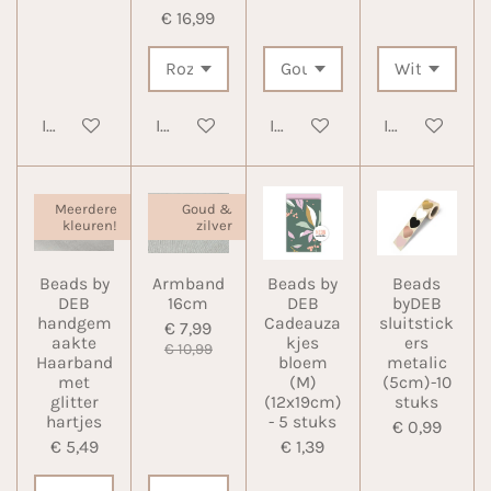
€ 16,99
In winkelwagen
In winkelwagen
In winkelwagen
In winkelwa
Meerdere
Goud &
kleuren!
zilver
Beads by
Armband
Beads by
Beads
DEB
16cm
DEB
byDEB
handgem
Cadeauza
sluitstick
€ 7,99
aakte
kjes
ers
€ 10,99
Haarband
bloem
metalic
met
(M)
(5cm)-10
glitter
(12x19cm)
stuks
hartjes
- 5 stuks
€ 0,99
€ 5,49
€ 1,39