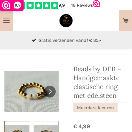
9,9
Ga
direct
naar
de
hoofdinhoud
Gratis verzenden vanaf € 35,-
Beads by DEB –
Handgemaakte
elastische ring
met edelsteen
Meerdere kleuren
€ 4,99