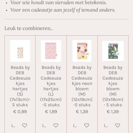
Voor wie houdt van sieraden met betekenis.
Voor een cadeautje aan jezelf of iemand anders.
Leuk te combineren..
Beads by
Beads by
Beads by
Beads by
DEB
DEB
DEB
DEB
Cadeauza
Cadeauza
Cadeauza
Cadeauza
kjes
kjes
kjes neon
kjes
hartjes
hartjes
bloem
bloem
(S)
(L)
(M)
(M)
(7x13cm)-
(17x25cm)
(12x19cm)
(12x19cm)
5 stuks
-5 stuks
-5 stuks
- 5 stuks
€ 0,99
€ 1,99
€ 1,39
€ 1,39
In winkelwagen
In winkelwagen
In winkelwagen
In winkelwa