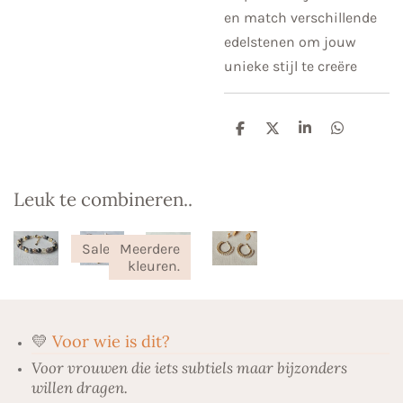
en match verschillende
edelstenen om jouw
unieke stijl te creëre
D
D
S
D
e
e
h
e
l
e
a
l
e
l
r
e
n
e
n
Leuk te combineren..
Sale!
Meerdere
kleuren.
💛
Voor wie is dit?
Voor vrouwen die iets subtiels maar bijzonders
willen dragen.