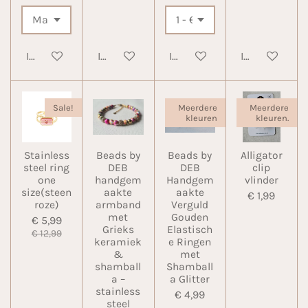
In winkelwagen
In winkelwagen
In winkelwagen
In winkelwa
Sale!
Meerdere
Meerdere
kleuren
kleuren.
Stainless
Beads by
Beads by
Alligator
steel ring
DEB
DEB
clip
one
handgem
Handgem
vlinder
size(steen
aakte
aakte
€ 1,99
roze)
armband
Verguld
met
Gouden
€ 5,99
Grieks
Elastisch
€ 12,99
keramiek
e Ringen
&
met
shamball
Shamball
a –
a Glitter
stainless
€ 4,99
steel