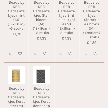
Beads by
Beads by
Beads by
Beads by
DEB
DEB
DEB
DEB
Cadeauza
Cadeauza
Cadeauza
Cadeauza
kjes mint
kjes Ster
kjes Sint
kjes
(M)
bloem
black/gol
Sinterkla
(12x19cm)
(M)
d (M)
as brons
-5 stuks
(12x19cm)
12x19cm -
(M)
- 5 stuks
5 stuks
(12x19cm)
€ 1,39
- 5 stuks
€ 1,39
€ 1,39
€ 1,39
In winkelwagen
In winkelwagen
In winkelwagen
In winkelwa
Beads by
Beads by
DEB
DEB
Cadeauza
Cadeauza
kjes Kerst
kjes Kerst
ster (M)
dennenap