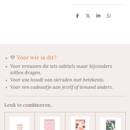
D
D
S
D
e
e
h
e
l
e
a
l
e
l
r
e
n
e
n
💛
Voor wie is dit?
Voor vrouwen die iets subtiels maar bijzonders
willen dragen.
Voor wie houdt van sieraden met betekenis.
Voor een cadeautje aan jezelf of iemand anders.
Leuk te combineren..