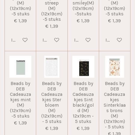
(M)
streep
smiley(M)
(M)
(12x19cm)
(M)
(12x19cm)
(12x19cm)
-5 stuks
(12x19cm)
-5stuks
-5 stuks
-5 stuks
€ 1,39
€ 1,39
€ 1,39
€ 1,39
In winkelwagen
In winkelwagen
In winkelwagen
In winkelwag
Beads by
Beads by
Beads by
Beads by
DEB
DEB
DEB
DEB
Cadeauza
Cadeauza
Cadeauza
Cadeauza
kjes mint
kjes Ster
kjes Sint
kjes
(M)
bloem
black/gol
Sinterklaa
(12x19cm)
(M)
d (M)
s brons
-5 stuks
(12x19cm)
12x19cm -
(M)
- 5 stuks
5 stuks
(12x19cm)
€ 1,39
- 5 stuks
€ 1,39
€ 1,39
€ 1,39