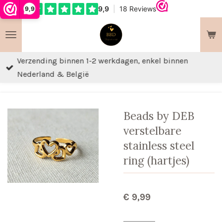
9,9
Ga
direct
naar
de
Verzending binnen 1-2 werkdagen, enkel binnen
hoofdinhoud
Nederland & België
Beads by DEB
verstelbare
stainless steel
ring (hartjes)
€ 9,99