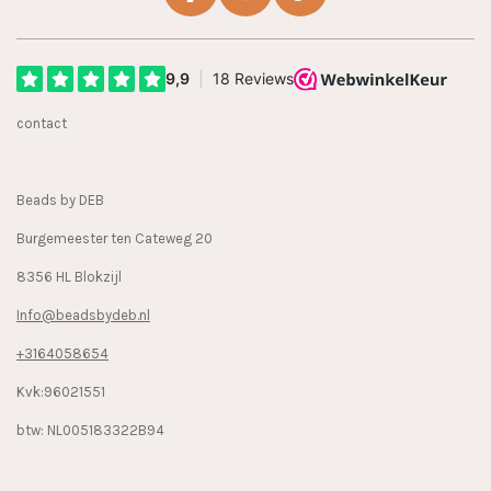
F
I
T
a
n
i
c
s
k
e
t
T
b
a
o
contact
o
g
k
o
r
k
a
Beads by DEB
m
Burgemeester ten Cateweg 20
8356 HL Blokzijl
Info@beadsbydeb.nl
+3164058654
Kvk:96021551
btw: NL005183322B94