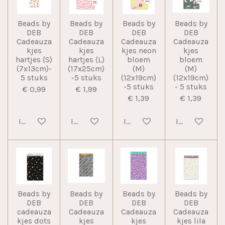
Beads by
Beads by
Beads by
Beads by
DEB
DEB
DEB
DEB
Cadeauza
Cadeauza
Cadeauza
Cadeauza
kjes
kjes
kjes neon
kjes
hartjes (S)
hartjes (L)
bloem
bloem
(7x13cm)-
(17x25cm)
(M)
(M)
5 stuks
-5 stuks
(12x19cm)
(12x19cm)
-5 stuks
- 5 stuks
€ 0,99
€ 1,99
€ 1,39
€ 1,39
In winkelwagen
In winkelwagen
In winkelwagen
In winkelwag
Beads by
Beads by
Beads by
Beads by
DEB
DEB
DEB
DEB
cadeauza
Cadeauza
Cadeauza
Cadeauza
kjes dots
kjes
kjes
kjes lila