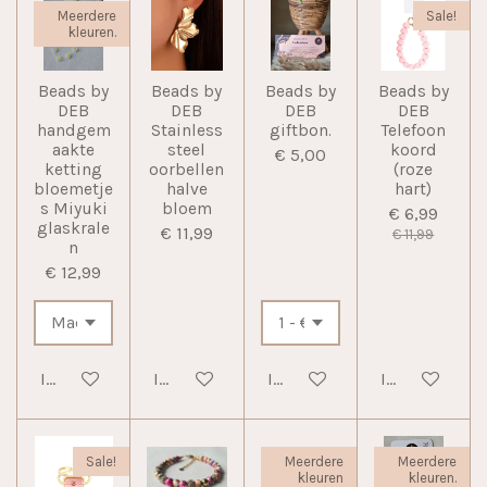
Meerdere
Sale!
kleuren.
Beads by
Beads by
Beads by
Beads by
DEB
DEB
DEB
DEB
handgem
Stainless
giftbon.
Telefoon
aakte
steel
koord
€ 5,00
ketting
oorbellen
(roze
bloemetje
halve
hart)
s Miyuki
bloem
€ 6,99
glaskrale
€ 11,99
€ 11,99
n
€ 12,99
In winkelwagen
In winkelwagen
In winkelwagen
In winkelwag
Sale!
Meerdere
Meerdere
kleuren
kleuren.