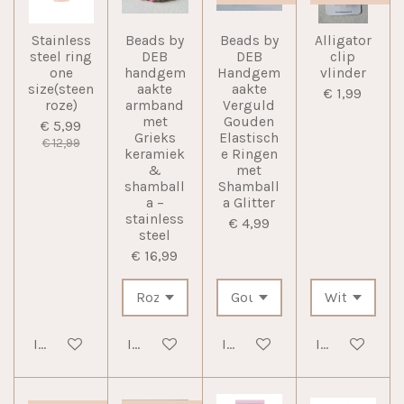
Stainless
Beads by
Beads by
Alligator
steel ring
DEB
DEB
clip
one
handgem
Handgem
vlinder
size(steen
aakte
aakte
€ 1,99
roze)
armband
Verguld
met
Gouden
€ 5,99
Grieks
Elastisch
€ 12,99
keramiek
e Ringen
&
met
shamball
Shamball
a –
a Glitter
stainless
€ 4,99
steel
€ 16,99
In winkelwagen
In winkelwagen
In winkelwagen
In winkelwag