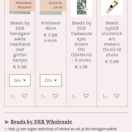
Meerdere
Goud &
kleuren!
zilver
Beads by
Armband
Beads by
Beads
DEB
16cm
DEB
byDEB
handgem
Cadeauza
sluitstick
€ 7,99
aakte
kjes
ers
€ 10,99
Haarband
bloem
metalic
met
(M)
(5cm)-10
glitter
(12x19cm)
stuks
hartjes
- 5 stuks
€ 0,99
€ 5,49
€ 1,39
In winkelwagen
In winkelwagen
In winkelwagen
In winkelwag
💫
Beads by DEB Wholesale
✨️ Heb jij een eigen webshop of winkel en wil je de handgemaakte