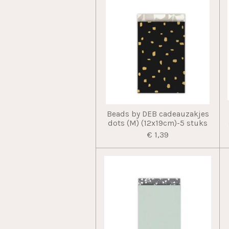
Beads by DEB cadeauzakjes
dots (M) (12x19cm)-5 stuks
€ 1,39