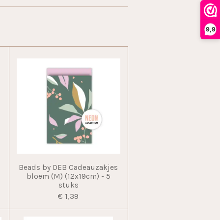
9,9
Beads by DEB Cadeauzakjes
bloem (M) (12x19cm) - 5
stuks
€ 1,39