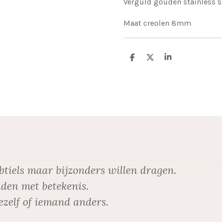
Verguld gouden stainless st
Maat creolen 8mm
D
D
S
e
e
h
l
e
a
e
l
r
n
e
btiels maar bijzonders willen dragen.
den met betekenis.
ezelf of iemand anders.