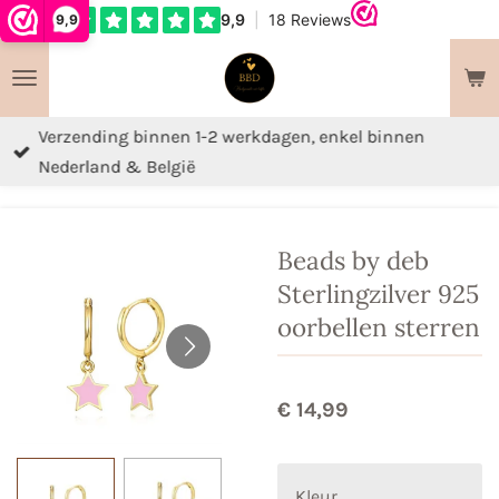
9,9
Ga
direct
naar
de
Verzending binnen 1-2 werkdagen, enkel binnen
hoofdinhoud
Nederland & België
Beads by deb
Sterlingzilver 925
oorbellen sterren
€ 14,99
Kleur