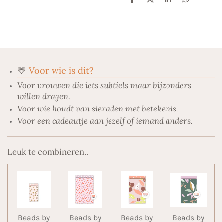
D
D
S
D
e
e
h
e
l
e
a
l
e
l
r
e
n
e
n
💛
Voor wie is dit?
Voor vrouwen die iets subtiels maar bijzonders
willen dragen.
Voor wie houdt van sieraden met betekenis.
Voor een cadeautje aan jezelf of iemand anders.
Leuk te combineren..
Beads by
Beads by
Beads by
Beads by