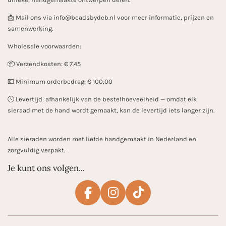
📩 Mail ons via info@beadsbydeb.nl voor meer informatie, prijzen en
samenwerking.
Wholesale voorwaarden:
📦 Verzendkosten: € 7.45
💶 Minimum orderbedrag: € 100,00
🕓 Levertijd: afhankelijk van de bestelhoeveelheid — omdat elk
sieraad met de hand wordt gemaakt, kan de levertijd iets langer zijn.
Alle sieraden worden met liefde handgemaakt in Nederland en
zorgvuldig verpakt.
Je kunt ons volgen...
F
I
T
a
n
i
c
s
k