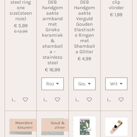
steel ring
DEB
DEB
clip
one
handgem
Handgem
vlinder
size(steen
aakte
aakte
€ 1,99
roze)
armband
Verguld
met
Gouden
€ 5,99
Grieks
Elastisch
€ 12,99
keramiek
e Ringen
&
met
shamball
Shamball
a –
a Glitter
stainless
€ 4,99
steel
€ 16,99
In winkelwagen
In winkelwagen
In winkelwagen
In winkelwa
Meerdere
Goud &
kleuren!
zilver