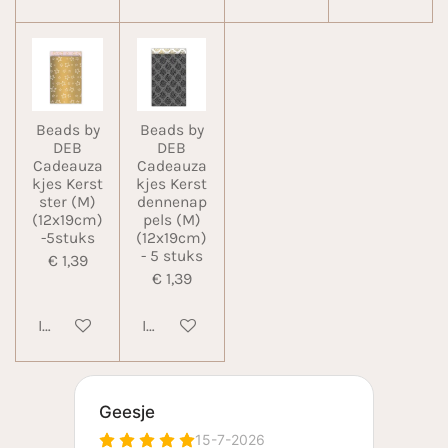
Beads by
Beads by
DEB
DEB
Cadeauza
Cadeauza
kjes Kerst
kjes Kerst
ster (M)
dennenap
(12x19cm)
pels (M)
-5stuks
(12x19cm)
- 5 stuks
€ 1,39
€ 1,39
In winkelwagen
In winkelwagen