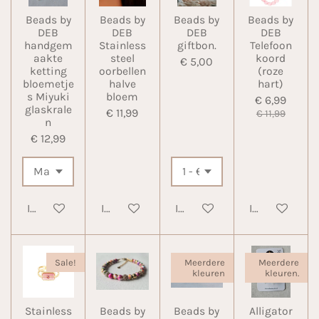
Beads by
Beads by
Beads by
Beads by
DEB
DEB
DEB
DEB
handgem
Stainless
giftbon.
Telefoon
aakte
steel
koord
€ 5,00
ketting
oorbellen
(roze
bloemetje
halve
hart)
s Miyuki
bloem
€ 6,99
glaskrale
€ 11,99
€ 11,99
n
€ 12,99
In winkelwagen
In winkelwagen
In winkelwagen
In winkelwa
Sale!
Meerdere
Meerdere
kleuren
kleuren.
Stainless
Beads by
Beads by
Alligator