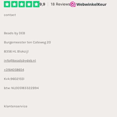
e
t
T
b
a
o
contact
o
g
k
o
r
k
a
Beads by DEB
m
Burgemeester ten Cateweg 20
8356 HL Blokzijl
Info@beadsbydeb.nl
+3164058654
Kvk:96021551
btw: NL005183322B94
klantenservice