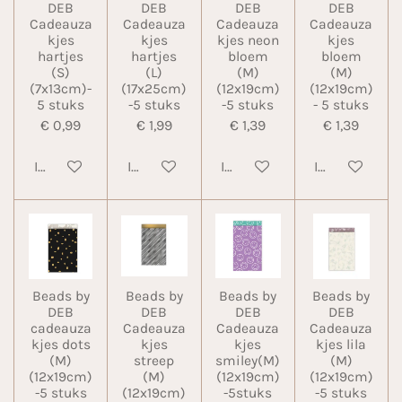
DEB
DEB
DEB
DEB
Cadeauza
Cadeauza
Cadeauza
Cadeauza
kjes
kjes
kjes neon
kjes
hartjes
hartjes
bloem
bloem
(S)
(L)
(M)
(M)
(7x13cm)-
(17x25cm)
(12x19cm)
(12x19cm)
5 stuks
-5 stuks
-5 stuks
- 5 stuks
€ 0,99
€ 1,99
€ 1,39
€ 1,39
In winkelwagen
In winkelwagen
In winkelwagen
In winkelwa
Beads by
Beads by
Beads by
Beads by
DEB
DEB
DEB
DEB
cadeauza
Cadeauza
Cadeauza
Cadeauza
kjes dots
kjes
kjes
kjes lila
(M)
streep
smiley(M)
(M)
(12x19cm)
(M)
(12x19cm)
(12x19cm)
-5 stuks
(12x19cm)
-5stuks
-5 stuks