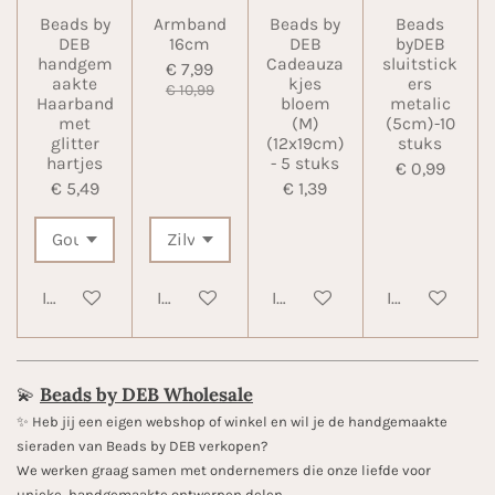
Beads by
Armband
Beads by
Beads
DEB
16cm
DEB
byDEB
handgem
Cadeauza
sluitstick
€ 7,99
aakte
kjes
ers
€ 10,99
Haarband
bloem
metalic
met
(M)
(5cm)-10
glitter
(12x19cm)
stuks
hartjes
- 5 stuks
€ 0,99
€ 5,49
€ 1,39
In winkelwagen
In winkelwagen
In winkelwagen
In winkelwa
💫
Beads by DEB Wholesale
✨️ Heb jij een eigen webshop of winkel en wil je de handgemaakte
sieraden van Beads by DEB verkopen?
We werken graag samen met ondernemers die onze liefde voor
unieke, handgemaakte ontwerpen delen.