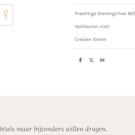
Prachtige Sterlingzilver 92
Verkleuren niet!
Creolen 10mm
D
D
S
e
e
h
l
e
a
e
l
r
n
e
btiels maar bijzonders willen dragen.