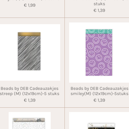
stuks
€ 1,99
€ 1,39
Beads by DEB Cadeauzakjes
Beads by DEB Cadeauzakjes
streep (M) (12x19cm)-5 stuks
smiley(M) (12x19cm)-5stuks
€ 1,39
€ 1,39