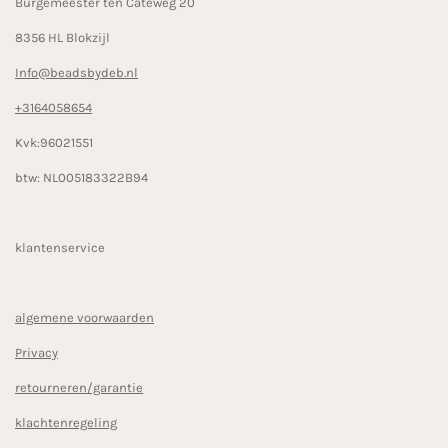
Burgemeester ten Cateweg 20
8356 HL Blokzijl
Info@beadsbydeb.nl
+3164058654
Kvk:96021551
btw: NL005183322B94
klantenservice
algemene voorwaarden
Privacy
retourneren/garantie
klachtenregeling