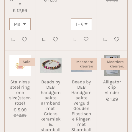
€ 11,99
n
€ 12,99
In winkelwagen
In winkelwagen
In winkelwagen
In winkelwa
Sale!
Meerdere
Meerdere
kleuren
kleuren.
Stainless
Beads by
Beads by
Alligator
steel ring
DEB
DEB
clip
one
handgem
Handgem
vlinder
size(steen
aakte
aakte
€ 1,99
roze)
armband
Verguld
met
Gouden
€ 5,99
Grieks
Elastisch
€ 12,99
keramiek
e Ringen
&
met
shamball
Shamball