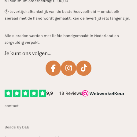
💶 Minimum orderbedrag: € 100,00
🕓 Levertijd: afhankelijk van de bestelhoeveelheid — omdat elk
sieraad met de hand wordt gemaakt, kan de levertijd iets langer zijn.
Alle sieraden worden met liefde handgemaakt in Nederland en
zorgvuldig verpakt.
Je kunt ons volgen...
F
I
T
a
n
i
c
s
k
e
t
T
b
a
o
contact
o
g
k
o
r
k
a
Beads by DEB
m