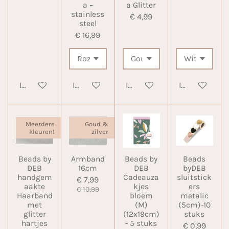
a –
a Glitter
stainless
€ 4,99
steel
€ 16,99
In winkelwagen
In winkelwagen
In winkelwagen
In winkelwa
Meerdere
Goud &
kleuren!
zilver
Beads by
Armband
Beads by
Beads
DEB
16cm
DEB
byDEB
handgem
Cadeauza
sluitstick
€ 7,99
aakte
kjes
ers
€ 10,99
Haarband
bloem
metalic
met
(M)
(5cm)-10
glitter
(12x19cm)
stuks
hartjes
- 5 stuks
€ 0,99