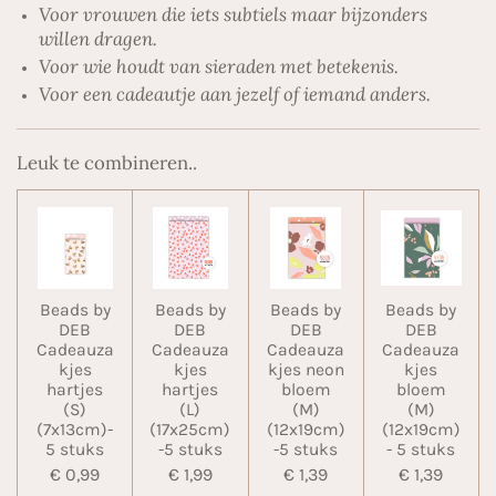
Voor vrouwen die iets subtiels maar bijzonders
willen dragen.
Voor wie houdt van sieraden met betekenis.
Voor een cadeautje aan jezelf of iemand anders.
Leuk te combineren..
Beads by
Beads by
Beads by
Beads by
DEB
DEB
DEB
DEB
Cadeauza
Cadeauza
Cadeauza
Cadeauza
kjes
kjes
kjes neon
kjes
hartjes
hartjes
bloem
bloem
(S)
(L)
(M)
(M)
(7x13cm)-
(17x25cm)
(12x19cm)
(12x19cm)
5 stuks
-5 stuks
-5 stuks
- 5 stuks
€ 0,99
€ 1,99
€ 1,39
€ 1,39