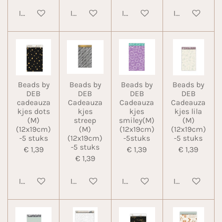
In winkelwagen
In winkelwagen
In winkelwagen
In winkelwa
Beads by
Beads by
Beads by
Beads by
DEB
DEB
DEB
DEB
cadeauza
Cadeauza
Cadeauza
Cadeauza
kjes dots
kjes
kjes
kjes lila
(M)
streep
smiley(M)
(M)
(12x19cm)
(M)
(12x19cm)
(12x19cm)
-5 stuks
(12x19cm)
-5stuks
-5 stuks
-5 stuks
€ 1,39
€ 1,39
€ 1,39
€ 1,39
In winkelwagen
In winkelwagen
In winkelwagen
In winkelwa