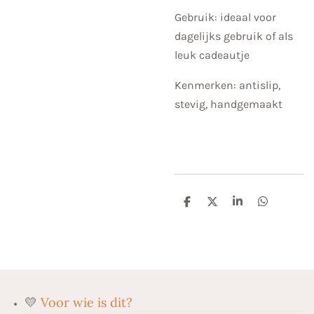
Gebruik: ideaal voor
dagelijks gebruik of als
leuk cadeautje
Kenmerken: antislip,
stevig, handgemaakt
D
D
S
D
e
e
h
e
l
e
a
l
e
l
r
e
n
e
n
💛
Voor wie is dit?