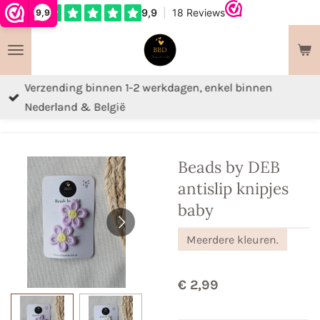
9,9
Ga
direct
naar
de
Verzending binnen 1-2 werkdagen, enkel binnen
hoofdinhoud
Nederland & België
Beads by DEB
antislip knipjes
baby
Meerdere kleuren.
€ 2,99