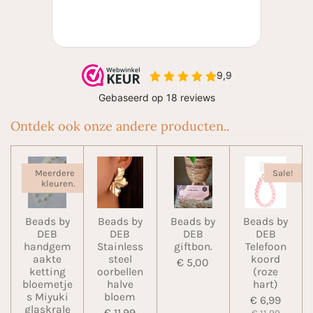
Ontdek ook onze andere producten..
Meerdere
Sale!
kleuren.
Beads by
Beads by
Beads by
Beads by
DEB
DEB
DEB
DEB
handgem
Stainless
giftbon.
Telefoon
aakte
steel
koord
€ 5,00
ketting
oorbellen
(roze
bloemetje
halve
hart)
s Miyuki
bloem
€ 6,99
glaskrale
€ 11,99