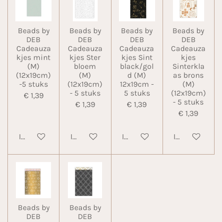
Beads by
Beads by
Beads by
Beads by
DEB
DEB
DEB
DEB
Cadeauza
Cadeauza
Cadeauza
Cadeauza
kjes mint
kjes Ster
kjes Sint
kjes
(M)
bloem
black/gol
Sinterkla
(12x19cm)
(M)
d (M)
as brons
-5 stuks
(12x19cm)
12x19cm -
(M)
- 5 stuks
5 stuks
(12x19cm)
€ 1,39
- 5 stuks
€ 1,39
€ 1,39
€ 1,39
In winkelwagen
In winkelwagen
In winkelwagen
In winkelwa
Beads by
Beads by
DEB
DEB