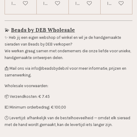
In winkelwagen
In winkelwagen
In winkelwagen
In winkelwag
💫
Beads by DEB Wholesale
✨️ Heb jij een eigen webshop of winkel en wil je de handgemaakte
sieraden van Beads by DEB verkopen?
We werken graag samen met ondernemers die onze liefde voor unieke,
handgemaakte ontwerpen delen.
📩 Mail ons via info@beadsbydeb.nl voor meer informatie, prijzen en
samenwerking.
Wholesale voorwaarden:
📦 Verzendkosten: € 7.45
💶 Minimum orderbedrag: € 100,00
🕓 Levertijd: afhankelijk van de bestelhoeveelheid — omdat elk sieraad
met de hand wordt gemaakt, kan de levertijd iets langer zijn.