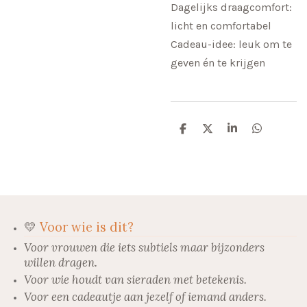
Dagelijks draagcomfort:
licht en comfortabel
Cadeau-idee: leuk om te
geven én te krijgen
D
D
S
D
e
e
h
e
l
e
a
l
e
l
r
e
n
e
n
💛
Voor wie is dit?
Voor vrouwen die iets subtiels maar bijzonders
willen dragen.
Voor wie houdt van sieraden met betekenis.
Voor een cadeautje aan jezelf of iemand anders.