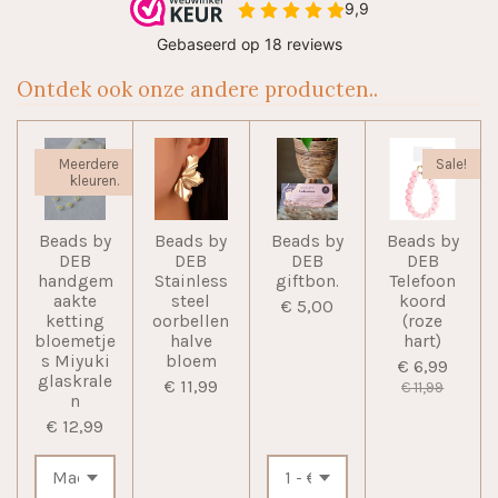
Ontdek ook onze andere producten..
Meerdere
Sale!
kleuren.
Beads by
Beads by
Beads by
Beads by
DEB
DEB
DEB
DEB
handgem
Stainless
giftbon.
Telefoon
aakte
steel
koord
€ 5,00
ketting
oorbellen
(roze
bloemetje
halve
hart)
s Miyuki
bloem
€ 6,99
glaskrale
€ 11,99
€ 11,99
n
€ 12,99