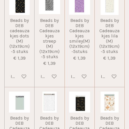
Beads by
Beads by
Beads by
Beads by
DEB
DEB
DEB
DEB
cadeauza
Cadeauza
Cadeauza
Cadeauza
kjes dots
kjes
kjes
kjes lila
(M)
streep
smiley(M)
(M)
(12x19cm)
(M)
(12x19cm)
(12x19cm)
-5 stuks
(12x19cm)
-5stuks
-5 stuks
-5 stuks
€ 1,39
€ 1,39
€ 1,39
€ 1,39
In winkelwagen
In winkelwagen
In winkelwagen
In winkelwag
Beads by
Beads by
Beads by
Beads by
DEB
DEB
DEB
DEB
Cadeauza
Cadeauza
Cadeauza
Cadeauza