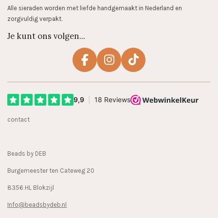
Alle sieraden worden met liefde handgemaakt in Nederland en
zorgvuldig verpakt.
Je kunt ons volgen...
F
I
T
a
n
i
c
s
k
e
t
T
b
a
o
contact
o
g
k
o
r
k
a
Beads by DEB
m
Burgemeester ten Cateweg 20
8356 HL Blokzijl
Info@beadsbydeb.nl