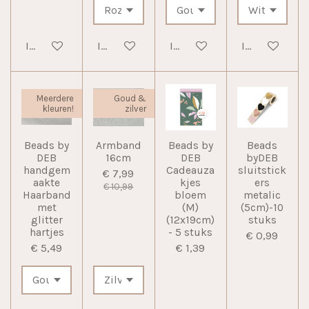
In winkelwagen
In winkelwagen
In winkelwagen
In winkelwag
Meerdere
Goud &
kleuren!
zilver
Beads by
Armband
Beads by
Beads
DEB
16cm
DEB
byDEB
handgem
Cadeauza
sluitstick
€ 7,99
aakte
kjes
ers
€ 10,99
Haarband
bloem
metalic
met
(M)
(5cm)-10
glitter
(12x19cm)
stuks
hartjes
- 5 stuks
€ 0,99
€ 5,49
€ 1,39