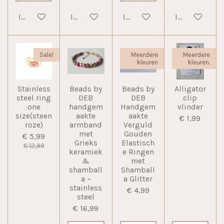
In winkelwagen
In winkelwagen
In winkelwagen
In winkelwag
Sale!
Meerdere
Meerdere
kleuren
kleuren.
Stainless
Beads by
Beads by
Alligator
steel ring
DEB
DEB
clip
one
handgem
Handgem
vlinder
size(steen
aakte
aakte
€ 1,99
roze)
armband
Verguld
met
Gouden
€ 5,99
Grieks
Elastisch
€ 12,99
keramiek
e Ringen
&
met
shamball
Shamball
a –
a Glitter
stainless
€ 4,99
steel
€ 16,99