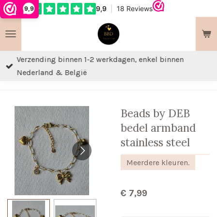
9,9
Ga
direct
naar
de
Verzending binnen 1-2 werkdagen, enkel binnen
hoofdinhoud
Nederland & België
Beads by DEB
bedel armband
stainless steel
Meerdere kleuren.
€ 7,99