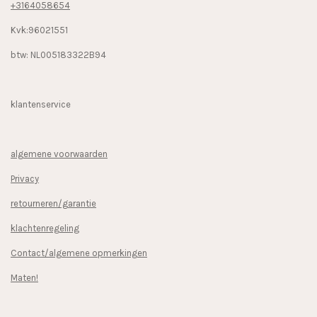
+3164058654
Kvk:96021551
btw: NL005183322B94
klantenservice
algemene voorwaarden
Privacy
retourneren/garantie
klachtenregeling
Contact/algemene opmerkingen
Maten!