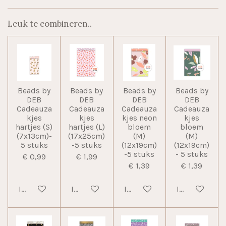
Leuk te combineren..
Beads by
Beads by
Beads by
Beads by
DEB
DEB
DEB
DEB
Cadeauza
Cadeauza
Cadeauza
Cadeauza
kjes
kjes
kjes neon
kjes
hartjes (S)
hartjes (L)
bloem
bloem
(7x13cm)-
(17x25cm)
(M)
(M)
5 stuks
-5 stuks
(12x19cm)
(12x19cm)
-5 stuks
- 5 stuks
€ 0,99
€ 1,99
€ 1,39
€ 1,39
In winkelwagen
In winkelwagen
In winkelwagen
In winkelwag