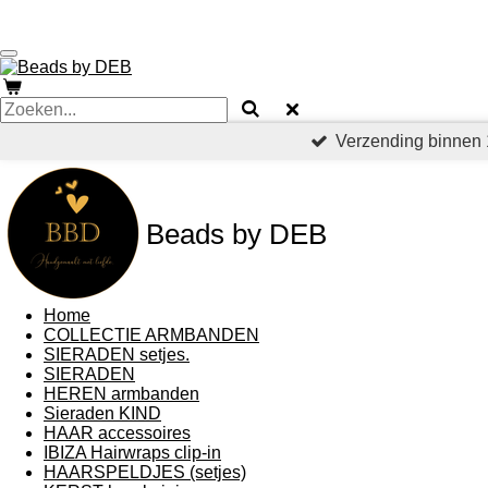
Ga
direct
naar
de
hoofdinhoud
Verzending binnen 
Beads by DEB
Home
COLLECTIE ARMBANDEN
SIERADEN setjes.
SIERADEN
HEREN armbanden
Sieraden KIND
HAAR accessoires
IBIZA Hairwraps clip-in
HAARSPELDJES (setjes)