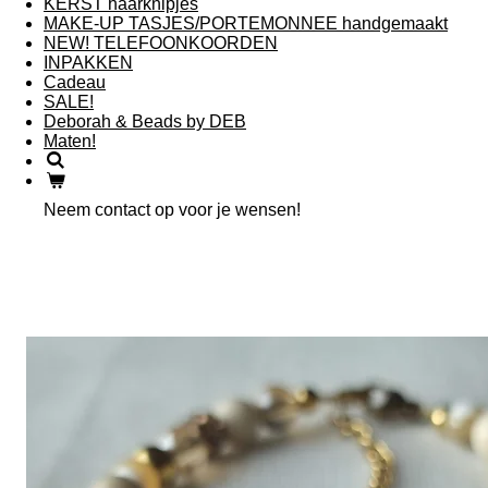
KERST haarknipjes
MAKE-UP TASJES/PORTEMONNEE handgemaakt
NEW! TELEFOONKOORDEN
INPAKKEN
Cadeau
SALE!
Deborah & Beads by DEB
Maten!
Neem contact op voor je wensen!