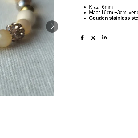
Kraal 6mm
Maat 16cm +3cm verl
Gouden stainless stee
D
D
S
e
e
h
l
e
a
e
l
r
n
e