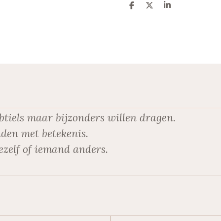
D
D
S
e
e
h
l
e
a
e
l
r
n
e
btiels maar bijzonders willen dragen.
den met betekenis.
ezelf of iemand anders.