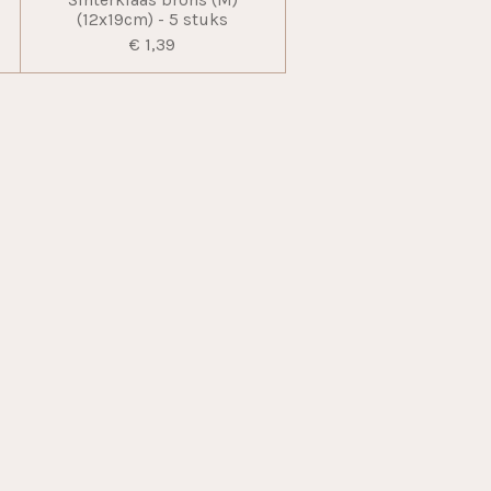
m
Sinterklaas brons (M)
(12x19cm) - 5 stuks
€ 1,39