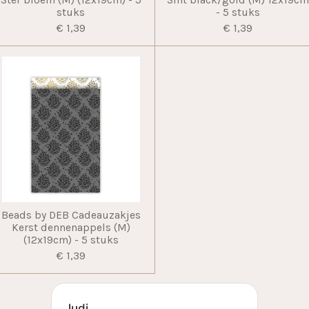
Ster bloem (M) (12x19cm) - 5
Sint black/gold (M) 12x19c
stuks
- 5 stuks
€ 1,39
€ 1,39
Beads by DEB Cadeauzakjes
Kerst dennenappels (M)
(12x19cm) - 5 stuks
€ 1,39