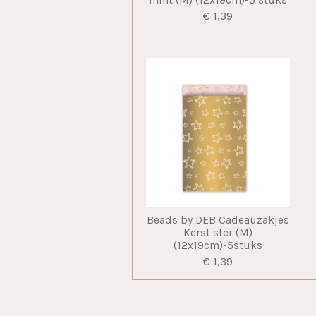
mint (M) (12x19cm)-5 stuks
€ 1,39
Beads by DEB Cadeauzakjes
Kerst ster (M)
(12x19cm)-5stuks
€ 1,39