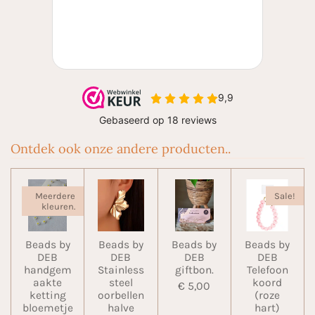
Ontdek ook onze andere producten..
Meerdere
Sale!
kleuren.
Beads by
Beads by
Beads by
Beads by
DEB
DEB
DEB
DEB
handgem
Stainless
giftbon.
Telefoon
aakte
steel
koord
€ 5,00
ketting
oorbellen
(roze
bloemetje
halve
hart)