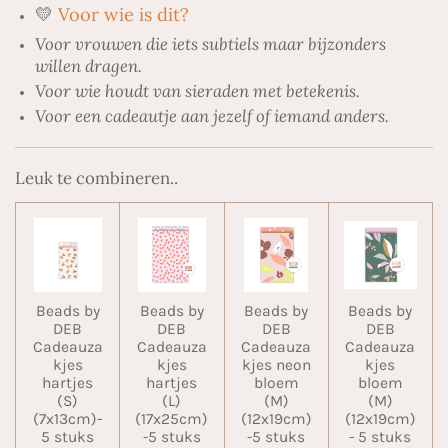
💛
Voor wie is dit?
Voor vrouwen die iets subtiels maar bijzonders
willen dragen.
Voor wie houdt van sieraden met betekenis.
Voor een cadeautje aan jezelf of iemand anders.
Leuk te combineren..
Beads by
Beads by
Beads by
Beads by
DEB
DEB
DEB
DEB
Cadeauza
Cadeauza
Cadeauza
Cadeauza
kjes
kjes
kjes neon
kjes
hartjes
hartjes
bloem
bloem
(S)
(L)
(M)
(M)
(7x13cm)-
(17x25cm)
(12x19cm)
(12x19cm)
5 stuks
-5 stuks
-5 stuks
- 5 stuks