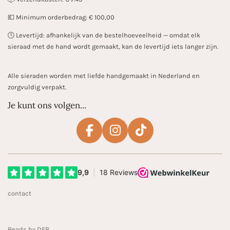
💶 Minimum orderbedrag: € 100,00
🕓 Levertijd: afhankelijk van de bestelhoeveelheid — omdat elk
sieraad met de hand wordt gemaakt, kan de levertijd iets langer zijn.
Alle sieraden worden met liefde handgemaakt in Nederland en
zorgvuldig verpakt.
Je kunt ons volgen...
F
I
T
a
n
i
c
s
k
e
t
T
b
a
o
contact
o
g
k
o
r
k
a
Beads by DEB