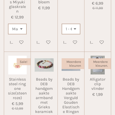
s Miyuki
bloem
€ 6,99
glaskrale
€ 11,99
€ 11,99
n
€ 12,99
In winkelwagen
In winkelwagen
In winkelwagen
In winkelwa
Sale!
Meerdere
Meerdere
kleuren
kleuren.
Stainless
Beads by
Beads by
Alligator
steel ring
DEB
DEB
clip
one
handgem
Handgem
vlinder
size(steen
aakte
aakte
€ 1,99
roze)
armband
Verguld
met
Gouden
€ 5,99
Grieks
Elastisch
€ 12,99
keramiek
e Ringen