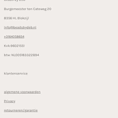
m
Burgemeester ten Cateweg 20
8356 HL Blokzijl
Info@beadsbydeb.nl
+3164058654
Kvk:96021551
btw: NL005183322B94
klantenservice
algemene voorwaarden
Privacy
retourneren/garantie