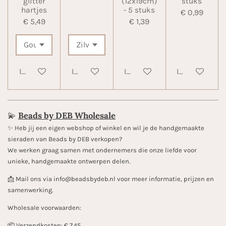
glitter
(12x19cm)
stuks
hartjes
- 5 stuks
€ 0,99
€ 5,49
€ 1,39
In winkelwagen
In winkelwagen
In winkelwagen
In winkelwa
💫
Beads by DEB Wholesale
✨️ Heb jij een eigen webshop of winkel en wil je de handgemaakte
sieraden van Beads by DEB verkopen?
We werken graag samen met ondernemers die onze liefde voor
unieke, handgemaakte ontwerpen delen.
📩 Mail ons via info@beadsbydeb.nl voor meer informatie, prijzen en
samenwerking.
Wholesale voorwaarden:
📦 Verzendkosten: € 7.45