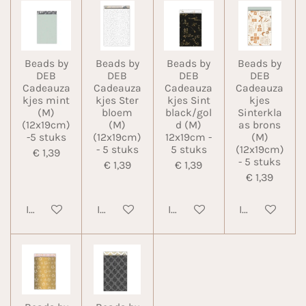
Beads by
Beads by
Beads by
Beads by
DEB
DEB
DEB
DEB
Cadeauza
Cadeauza
Cadeauza
Cadeauza
kjes mint
kjes Ster
kjes Sint
kjes
(M)
bloem
black/gol
Sinterkla
(12x19cm)
(M)
d (M)
as brons
-5 stuks
(12x19cm)
12x19cm -
(M)
- 5 stuks
5 stuks
(12x19cm)
€ 1,39
- 5 stuks
€ 1,39
€ 1,39
€ 1,39
In winkelwagen
In winkelwagen
In winkelwagen
In winkelwa