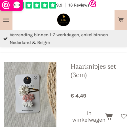
9,9
Ga
direct
naar
de
Verzending binnen 1-2 werkdagen, enkel binnen
hoofdinhoud
Nederland & België
Haarknipjes set
(3cm)
€ 4,49
In
winkelwagen