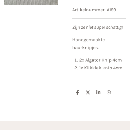
Artikelnummer:
A199
Zijn ze niet super schattig!
Handgemaakte
haarknipjes.
2x Algator Knip 4cm
1x Klikklak knip 4cm
D
D
S
D
e
e
h
e
l
e
a
l
e
l
r
e
n
e
n