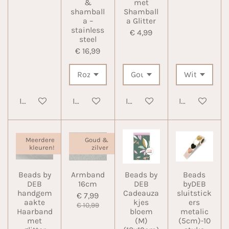
&
met
shamball
Shamball
a –
a Glitter
stainless
€ 4,99
steel
€ 16,99
In winkelwagen
In winkelwagen
In winkelwagen
In winkelwa
Meerdere
Goud &
kleuren!
zilver
Beads by
Armband
Beads by
Beads
DEB
16cm
DEB
byDEB
handgem
Cadeauza
sluitstick
€ 7,99
aakte
kjes
ers
€ 10,99
Haarband
bloem
metalic
met
(M)
(5cm)-10