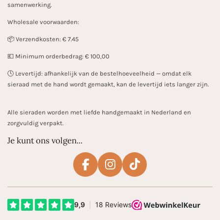
samenwerking.
Wholesale voorwaarden:
📦 Verzendkosten: € 7.45
💶 Minimum orderbedrag: € 100,00
🕓 Levertijd: afhankelijk van de bestelhoeveelheid — omdat elk
sieraad met de hand wordt gemaakt, kan de levertijd iets langer zijn.
Alle sieraden worden met liefde handgemaakt in Nederland en
zorgvuldig verpakt.
Je kunt ons volgen...
F
I
T
a
n
i
c
s
k
e
t
T
b
a
o