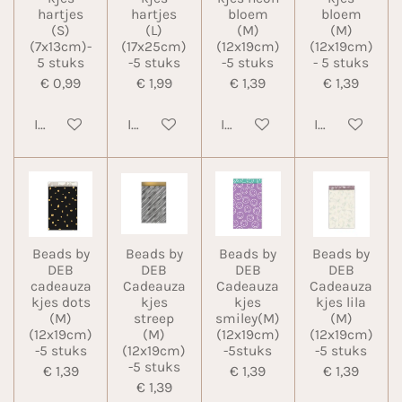
hartjes
hartjes
bloem
bloem
(S)
(L)
(M)
(M)
(7x13cm)-
(17x25cm)
(12x19cm)
(12x19cm)
5 stuks
-5 stuks
-5 stuks
- 5 stuks
€ 0,99
€ 1,99
€ 1,39
€ 1,39
In winkelwagen
In winkelwagen
In winkelwagen
In winkelwa
Beads by
Beads by
Beads by
Beads by
DEB
DEB
DEB
DEB
cadeauza
Cadeauza
Cadeauza
Cadeauza
kjes dots
kjes
kjes
kjes lila
(M)
streep
smiley(M)
(M)
(12x19cm)
(M)
(12x19cm)
(12x19cm)
-5 stuks
(12x19cm)
-5stuks
-5 stuks
-5 stuks
€ 1,39
€ 1,39
€ 1,39
€ 1,39