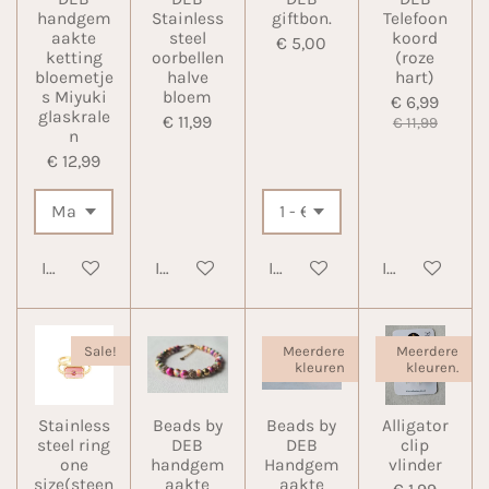
handgem
Stainless
giftbon.
Telefoon
aakte
steel
koord
€ 5,00
ketting
oorbellen
(roze
bloemetje
halve
hart)
s Miyuki
bloem
€ 6,99
glaskrale
€ 11,99
€ 11,99
n
€ 12,99
In winkelwagen
In winkelwagen
In winkelwagen
In winkelwa
Sale!
Meerdere
Meerdere
kleuren
kleuren.
Stainless
Beads by
Beads by
Alligator
steel ring
DEB
DEB
clip
one
handgem
Handgem
vlinder
size(steen
aakte
aakte