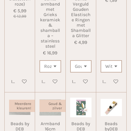
€ 1,99
roze)
armband
Verguld
met
Gouden
€ 5,99
Grieks
Elastisch
€ 12,99
keramiek
e Ringen
&
met
shamball
Shamball
a –
a Glitter
stainless
€ 4,99
steel
€ 16,99
In winkelwagen
In winkelwagen
In winkelwagen
In winkelwa
Meerdere
Goud &
kleuren!
zilver
Beads by
Armband
Beads by
Beads
DEB
16cm
DEB
byDEB