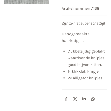
Artikelnummer:
A138
Zijn ze niet super schattig!
Handgemaakte
haarknipjes.
Dubbelzijdig geplakt
waardoor de knipjes
goed blijven zitten.
1× klikklak knipje
2× alligator knipjes
D
D
S
D
e
e
h
e
l
e
a
l