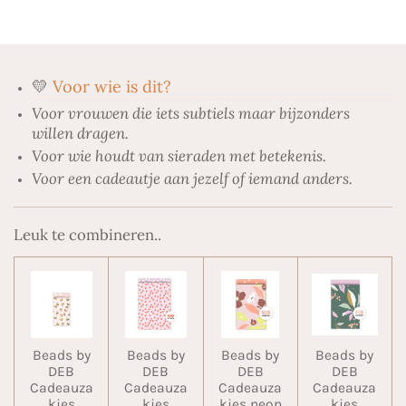
e
l
r
e
n
e
n
💛
Voor wie is dit?
Voor vrouwen die iets subtiels maar bijzonders
willen dragen.
Voor wie houdt van sieraden met betekenis.
Voor een cadeautje aan jezelf of iemand anders.
Leuk te combineren..
Beads by
Beads by
Beads by
Beads by
DEB
DEB
DEB
DEB
Cadeauza
Cadeauza
Cadeauza
Cadeauza
kjes
kjes
kjes neon
kjes