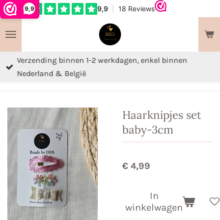
9,9
Ga
direct
naar
de
Verzending binnen 1-2 werkdagen, enkel binnen
hoofdinhoud
Nederland & België
Haarknipjes set
baby-3cm
€ 4,99
In
winkelwagen