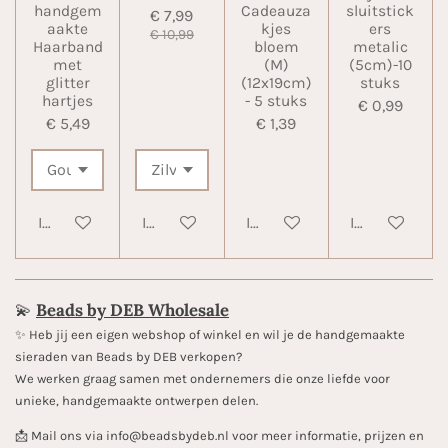
handgem
Cadeauza
sluitstick
€ 7,99
aakte
kjes
ers
€ 10,99
Haarband
bloem
metalic
met
(M)
(5cm)-10
glitter
(12x19cm)
stuks
hartjes
- 5 stuks
€ 0,99
€ 5,49
€ 1,39
In winkelwagen
In winkelwagen
In winkelwagen
In winkelwa
💫
Beads by DEB Wholesale
✨️ Heb jij een eigen webshop of winkel en wil je de handgemaakte
sieraden van Beads by DEB verkopen?
We werken graag samen met ondernemers die onze liefde voor
unieke, handgemaakte ontwerpen delen.
📩 Mail ons via info@beadsbydeb.nl voor meer informatie, prijzen en