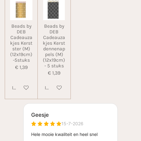
Beads by
Beads by
DEB
DEB
Cadeauza
Cadeauza
kjes Kerst
kjes Kerst
ster (M)
dennenap
(12x19cm)
pels (M)
-5stuks
(12x19cm)
- 5 stuks
€ 1,39
€ 1,39
In winkelwagen
In winkelwagen