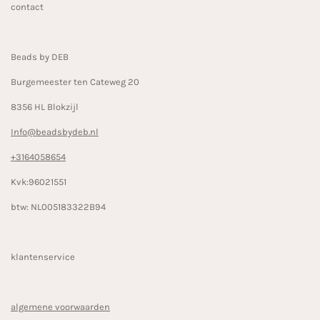
contact
o
g
k
o
r
k
a
Beads by DEB
m
Burgemeester ten Cateweg 20
8356 HL Blokzijl
Info@beadsbydeb.nl
+3164058654
Kvk:96021551
btw: NL005183322B94
klantenservice
algemene voorwaarden