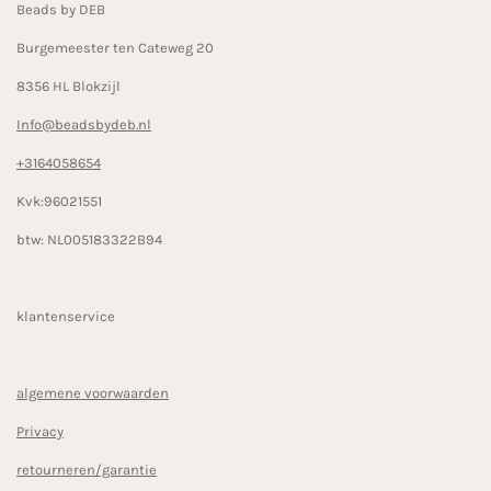
Beads by DEB
m
Burgemeester ten Cateweg 20
8356 HL Blokzijl
Info@beadsbydeb.nl
+3164058654
Kvk:96021551
btw: NL005183322B94
klantenservice
algemene voorwaarden
Privacy
retourneren/garantie