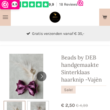
9,9
Ga
direct
naar
de
hoofdinhoud
Gratis verzenden vanaf € 35,-
Beads by DEB
handgemaakte
Sinterklaas
haarknip -Vajèn
Sale!
€ 2,50
€ 4,99