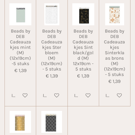
Beads by
Beads by
Beads by
Beads by
DEB
DEB
DEB
DEB
Cadeauza
Cadeauza
Cadeauza
Cadeauza
kjes mint
kjes Ster
kjes Sint
kjes
(M)
bloem
black/gol
Sinterkla
(12x19cm)
(M)
d (M)
as brons
-5 stuks
(12x19cm)
12x19cm -
(M)
- 5 stuks
5 stuks
(12x19cm)
€ 1,39
- 5 stuks
€ 1,39
€ 1,39
€ 1,39
In winkelwagen
In winkelwagen
In winkelwagen
In winkelwa