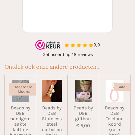
Ontdek ook onze andere producten..
Meerdere
Sale!
kleuren.
Beads by
Beads by
Beads by
Beads by
DEB
DEB
DEB
DEB
handgem
Stainless
giftbon.
Telefoon
aakte
steel
koord
€ 5,00
ketting
oorbellen
(roze
bloemetje
halve
hart)