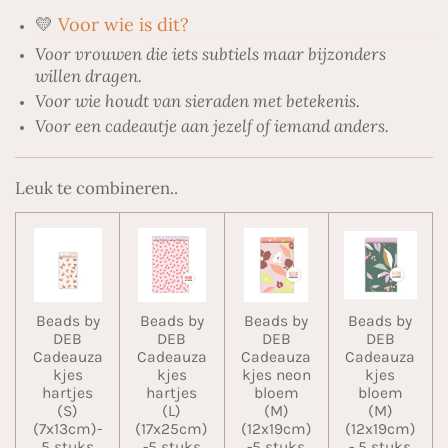
💛
Voor wie is dit?
Voor vrouwen die iets subtiels maar bijzonders
willen dragen.
Voor wie houdt van sieraden met betekenis.
Voor een cadeautje aan jezelf of iemand anders.
Leuk te combineren..
Beads by
Beads by
Beads by
Beads by
DEB
DEB
DEB
DEB
Cadeauza
Cadeauza
Cadeauza
Cadeauza
kjes
kjes
kjes neon
kjes
hartjes
hartjes
bloem
bloem
(S)
(L)
(M)
(M)
(7x13cm)-
(17x25cm)
(12x19cm)
(12x19cm)
5 stuks
-5 stuks
-5 stuks
- 5 stuks