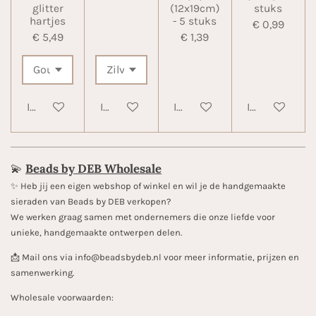
glitter
(12x19cm)
stuks
hartjes
- 5 stuks
€ 0,99
€ 5,49
€ 1,39
In winkelwagen
In winkelwagen
In winkelwagen
In winkelwa
💫
Beads by DEB Wholesale
✨️ Heb jij een eigen webshop of winkel en wil je de handgemaakte
sieraden van Beads by DEB verkopen?
We werken graag samen met ondernemers die onze liefde voor
unieke, handgemaakte ontwerpen delen.
📩 Mail ons via info@beadsbydeb.nl voor meer informatie, prijzen en
samenwerking.
Wholesale voorwaarden: