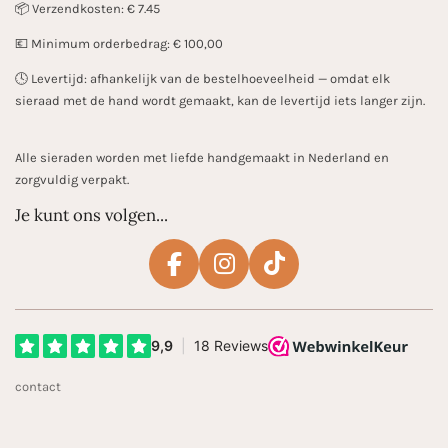
📦 Verzendkosten: € 7.45
💶 Minimum orderbedrag: € 100,00
🕓 Levertijd: afhankelijk van de bestelhoeveelheid — omdat elk
sieraad met de hand wordt gemaakt, kan de levertijd iets langer zijn.
Alle sieraden worden met liefde handgemaakt in Nederland en
zorgvuldig verpakt.
Je kunt ons volgen...
F
I
T
a
n
i
c
s
k
e
t
T
b
a
o
contact
o
g
k
o
r
k
a