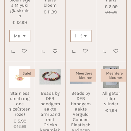
s Miyuki
bloem
€ 6,99
glaskrale
€ 11,99
€ 11,99
n
€ 12,99
In winkelwagen
In winkelwagen
In winkelwagen
In winkelwa
Sale!
Meerdere
Meerdere
kleuren
kleuren.
Stainless
Beads by
Beads by
Alligator
steel ring
DEB
DEB
clip
one
handgem
Handgem
vlinder
size(steen
aakte
aakte
€ 1,99
roze)
armband
Verguld
met
Gouden
€ 5,99
Grieks
Elastisch
€ 12,99
keramiek
e Ringen