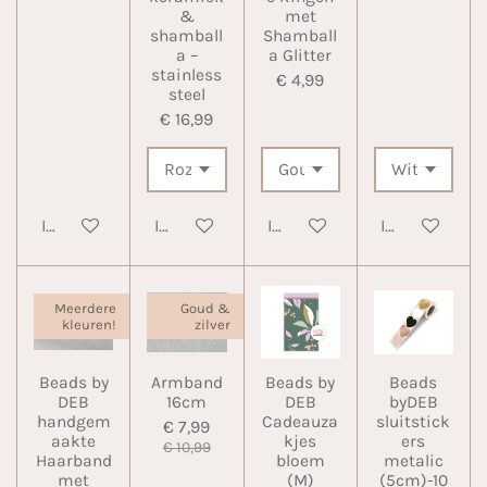
&
met
shamball
Shamball
a –
a Glitter
stainless
€ 4,99
steel
€ 16,99
In winkelwagen
In winkelwagen
In winkelwagen
In winkelwa
Meerdere
Goud &
kleuren!
zilver
Beads by
Armband
Beads by
Beads
DEB
16cm
DEB
byDEB
handgem
Cadeauza
sluitstick
€ 7,99
aakte
kjes
ers
€ 10,99
Haarband
bloem
metalic
met
(M)
(5cm)-10