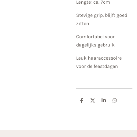
Lengte: ca. 7cm
Stevige grip, blijft goed
zitten
Comfortabel voor
dagelijks gebruik
Leuk haaraccessoire
voor de feestdagen
D
D
S
D
e
e
h
e
l
e
a
l
e
l
r
e
n
e
n