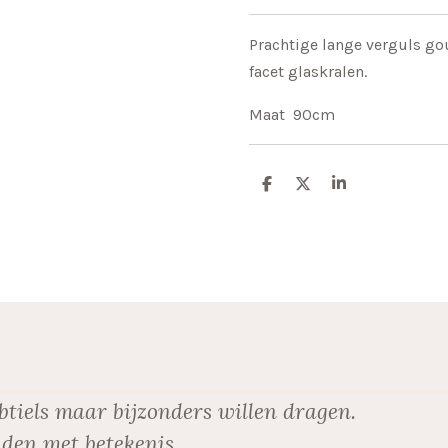
Prachtige lange verguls go
facet glaskralen.
Maat 90cm
D
D
S
e
e
h
l
e
a
e
l
r
n
e
btiels maar bijzonders willen dragen.
den met betekenis.