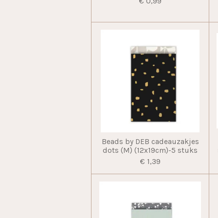
€ 0,99
Beads by DEB cadeauzakjes
dots (M) (12x19cm)-5 stuks
€ 1,39