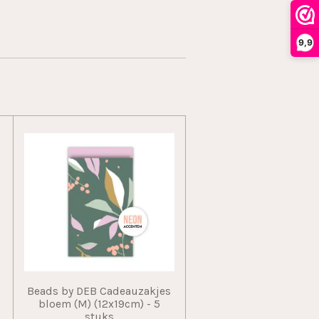
9,9
Beads by DEB Cadeauzakjes
bloem (M) (12x19cm) - 5
stuks