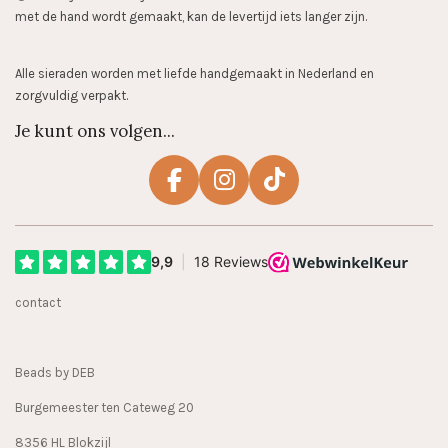
met de hand wordt gemaakt, kan de levertijd iets langer zijn.
Alle sieraden worden met liefde handgemaakt in Nederland en
zorgvuldig verpakt.
Je kunt ons volgen...
F
I
T
a
n
i
c
s
k
e
t
T
b
a
o
contact
o
g
k
o
r
k
a
Beads by DEB
m
Burgemeester ten Cateweg 20
8356 HL Blokzijl