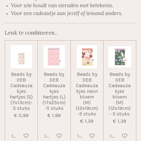
Voor wie houdt van sieraden met betekenis.
Voor een cadeautje aan jezelf of iemand anders.
Leuk te combineren..
Beads by
Beads by
Beads by
Beads by
DEB
DEB
DEB
DEB
Cadeauza
Cadeauza
Cadeauza
Cadeauza
kjes
kjes
kjes neon
kjes
hartjes (S)
hartjes (L)
bloem
bloem
(7x13cm)-
(17x25cm)
(M)
(M)
5 stuks
-5 stuks
(12x19cm)
(12x19cm)
-5 stuks
- 5 stuks
€ 0,99
€ 1,99
€ 1,39
€ 1,39
In winkelwagen
In winkelwagen
In winkelwagen
In winkelwag