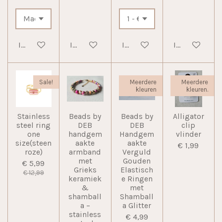
In winkelwagen
In winkelwagen
In winkelwagen
In winkelwag
Sale!
Meerdere
Meerdere
kleuren
kleuren.
Stainless
Beads by
Beads by
Alligator
steel ring
DEB
DEB
clip
one
handgem
Handgem
vlinder
size(steen
aakte
aakte
€ 1,99
roze)
armband
Verguld
met
Gouden
€ 5,99
Grieks
Elastisch
€ 12,99
keramiek
e Ringen
&
met
shamball
Shamball
a –
a Glitter
stainless
€ 4,99