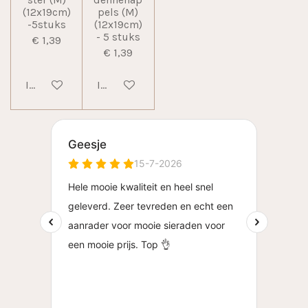
ster (M)
dennenap
(12x19cm)
pels (M)
-5stuks
(12x19cm)
- 5 stuks
€ 1,39
€ 1,39
In winkelwagen
In winkelwagen