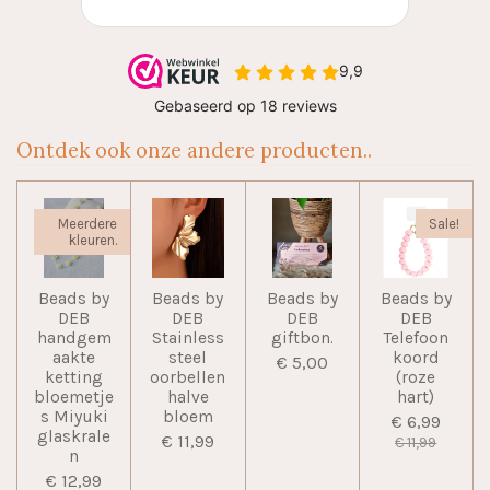
Ontdek ook onze andere producten..
Meerdere
Sale!
kleuren.
Beads by
Beads by
Beads by
Beads by
DEB
DEB
DEB
DEB
handgem
Stainless
giftbon.
Telefoon
aakte
steel
koord
€ 5,00
ketting
oorbellen
(roze
bloemetje
halve
hart)
s Miyuki
bloem
€ 6,99
glaskrale
€ 11,99
€ 11,99
n
€ 12,99