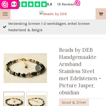
9,9
Ga
direct
naar
Verzending binnen 1-2 werkdagen, enkel binnen
de
Nederland & België
hoofdinhoud
Beads by DEB
Handgemaakte
Armband
Stainless Steel
met Edelstenen –
Picture Jasper,
obsidian
Goud & Zilver