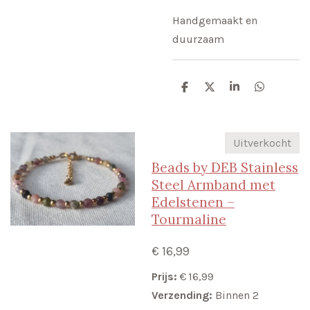
Handgemaakt en
duurzaam
D
D
S
D
e
e
h
e
l
e
a
l
e
l
r
e
n
e
n
Uitverkocht
Beads by DEB Stainless
Steel Armband met
Edelstenen –
Tourmaline
€ 16,99
Prijs:
€ 16,99
Verzending:
Binnen 2