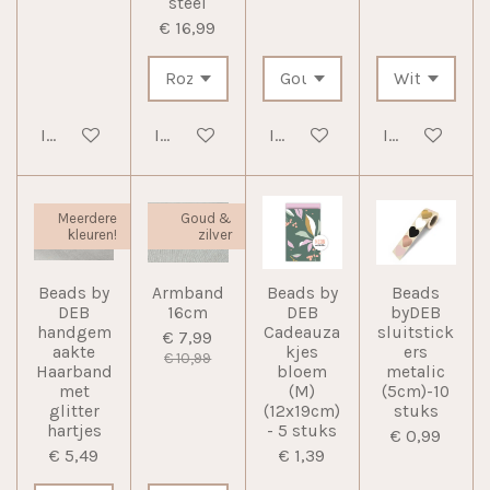
steel
€ 16,99
In winkelwagen
In winkelwagen
In winkelwagen
In winkelwag
Meerdere
Goud &
kleuren!
zilver
Beads by
Armband
Beads by
Beads
DEB
16cm
DEB
byDEB
handgem
Cadeauza
sluitstick
€ 7,99
aakte
kjes
ers
€ 10,99
Haarband
bloem
metalic
met
(M)
(5cm)-10
glitter
(12x19cm)
stuks
hartjes
- 5 stuks
€ 0,99
€ 5,49
€ 1,39