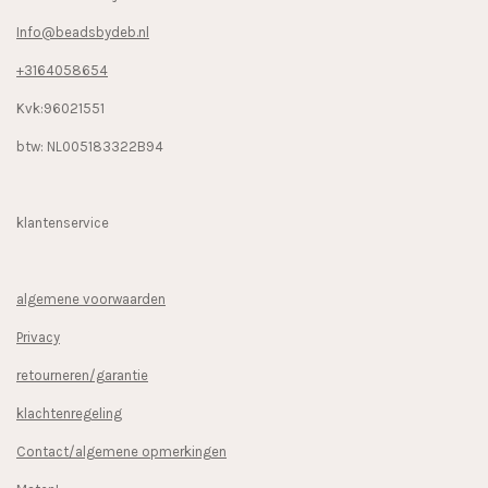
Info@beadsbydeb.nl
+3164058654
Kvk:96021551
btw: NL005183322B94
klantenservice
algemene voorwaarden
Privacy
retourneren/garantie
klachtenregeling
Contact/algemene opmerkingen