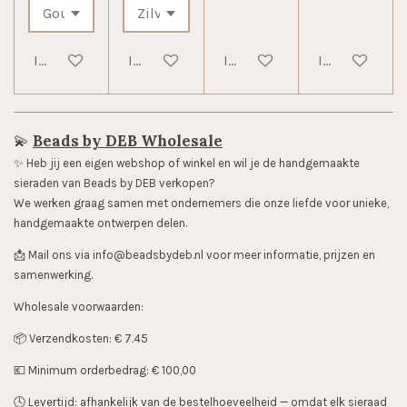
In winkelwagen
In winkelwagen
In winkelwagen
In winkelwag
💫
Beads by DEB Wholesale
✨️ Heb jij een eigen webshop of winkel en wil je de handgemaakte
sieraden van Beads by DEB verkopen?
We werken graag samen met ondernemers die onze liefde voor unieke,
handgemaakte ontwerpen delen.
📩 Mail ons via info@beadsbydeb.nl voor meer informatie, prijzen en
samenwerking.
Wholesale voorwaarden:
📦 Verzendkosten: € 7.45
💶 Minimum orderbedrag: € 100,00
🕓 Levertijd: afhankelijk van de bestelhoeveelheid — omdat elk sieraad