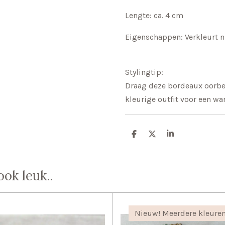
Lengte: ca. 4 cm
Eigenschappen: Verkleurt nie
Stylingtip:
Draag deze bordeaux oorbel
kleurige outfit voor een wa
D
D
S
e
e
h
l
e
a
e
l
r
n
e
ook leuk..
Nieuw! Meerdere kleuren