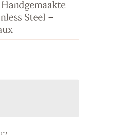
B Handgemaakte
nless Steel –
aux