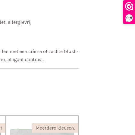
9,9
t, allergievrij
len met een crème of zachte blush-
rm, elegant contrast.
!
Meerdere kleuren.