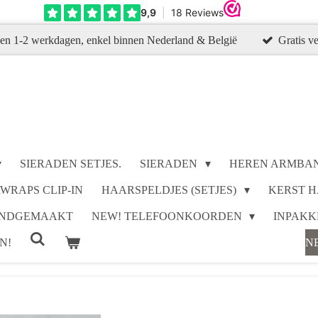
en 1-2 werkdagen, enkel binnen Nederland & België
Gratis v
SIERADEN SETJES.
SIERADEN
HEREN ARMBA
RWRAPS CLIP-IN
HAARSPELDJES (SETJES)
KERST H
HANDGEMAAKT
NEW! TELEFOONKOORDEN
INPAK
N!
N