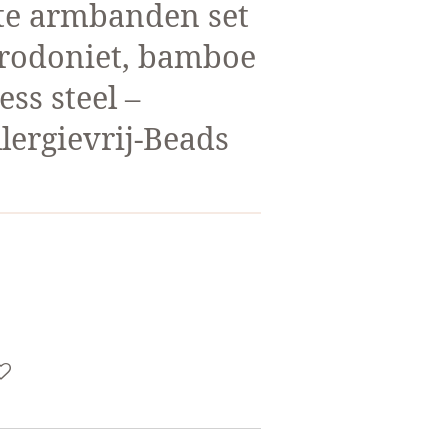
e armbanden set
 rodoniet, bamboe
ess steel –
llergievrij-Beads