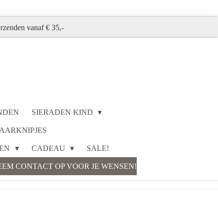
erzenden vanaf € 35,-
NDEN
SIERADEN KIND
AARKNIPJES
KEN
CADEAU
SALE!
EEM CONTACT OP VOOR JE WENSEN!