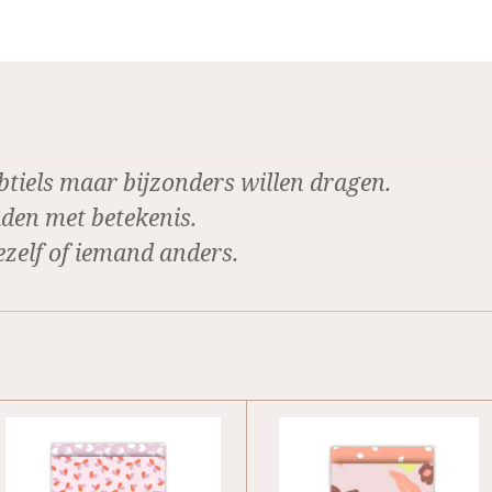
n
e
btiels maar bijzonders willen dragen.
den met betekenis.
ezelf of iemand anders.