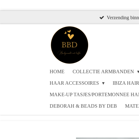
Ga
direct
Verzending binn
naar
de
hoofdinhoud
HOME
COLLECTIE ARMBANDEN
HAAR ACCESSOIRES
IBIZA HAI
MAKE-UP TASJES/PORTEMONNEE 
DEBORAH & BEADS BY DEB
MATE