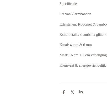
Specificaties
Set van 2 armbanden
Edelstenen: Rodoniet & bambo
Extra details: shamballa glitter
Kraal: 4 mm & 6 mm
Maat: 16 cm + 3 cm verlenging
Kleurvast & allergievriendelijk
D
D
S
e
e
h
l
e
a
e
l
r