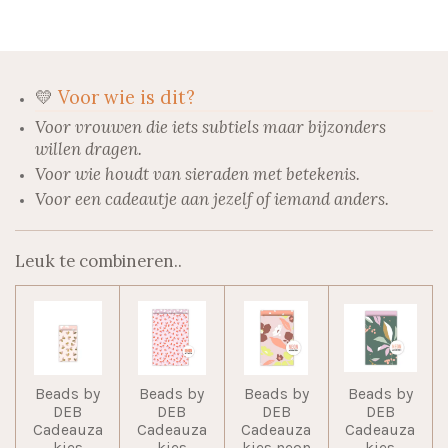
e
l
r
e
n
e
n
💛
Voor wie is dit?
Voor vrouwen die iets subtiels maar bijzonders
willen dragen.
Voor wie houdt van sieraden met betekenis.
Voor een cadeautje aan jezelf of iemand anders.
Leuk te combineren..
Beads by
Beads by
Beads by
Beads by
DEB
DEB
DEB
DEB
Cadeauza
Cadeauza
Cadeauza
Cadeauza
kjes
kjes
kjes neon
kjes