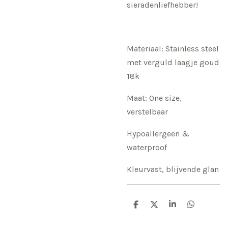
sieradenliefhebber!
Materiaal: Stainless steel
met verguld laagje goud
18k
Maat: One size,
verstelbaar
Hypoallergeen &
waterproof
Kleurvast, blijvende glan
D
D
S
D
e
e
h
e
l
e
a
l