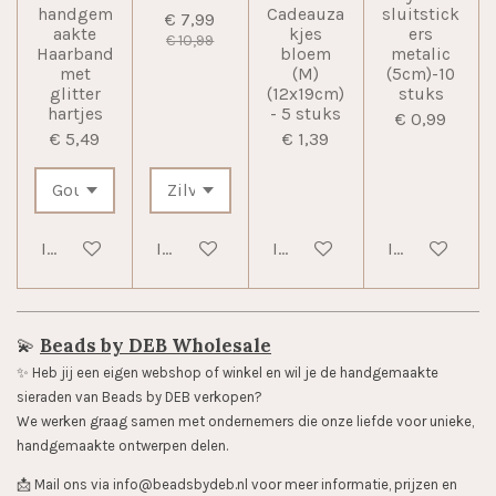
handgem
Cadeauza
sluitstick
€ 7,99
aakte
kjes
ers
€ 10,99
Haarband
bloem
metalic
met
(M)
(5cm)-10
glitter
(12x19cm)
stuks
hartjes
- 5 stuks
€ 0,99
€ 5,49
€ 1,39
In winkelwagen
In winkelwagen
In winkelwagen
In winkelwag
💫
Beads by DEB Wholesale
✨️ Heb jij een eigen webshop of winkel en wil je de handgemaakte
sieraden van Beads by DEB verkopen?
We werken graag samen met ondernemers die onze liefde voor unieke,
handgemaakte ontwerpen delen.
📩 Mail ons via info@beadsbydeb.nl voor meer informatie, prijzen en