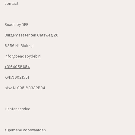
contact
o
g
k
o
r
k
a
Beads by DEB
m
Burgemeester ten Cateweg 20
8356 HL Blokzijl
Info@beadsbydeb.nl
+3164058654
Kvk:96021551
btw: NL005183322B94
klantenservice
algemene voorwaarden