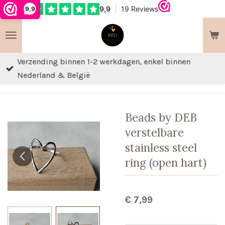
9,9
Ga
direct
naar
de
Verzending binnen 1-2 werkdagen, enkel binnen
hoofdinhoud
Nederland & België
Beads by DEB
verstelbare
stainless steel
ring (open hart)
€ 7,99