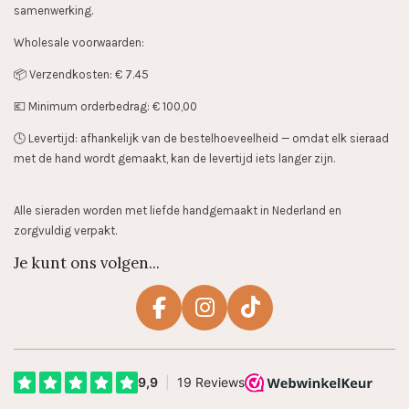
samenwerking.
Wholesale voorwaarden:
📦 Verzendkosten: € 7.45
💶 Minimum orderbedrag: € 100,00
🕓 Levertijd: afhankelijk van de bestelhoeveelheid — omdat elk sieraad
met de hand wordt gemaakt, kan de levertijd iets langer zijn.
Alle sieraden worden met liefde handgemaakt in Nederland en
zorgvuldig verpakt.
Je kunt ons volgen...
F
I
T
a
n
i
c
s
k
e
t
T
b
a
o