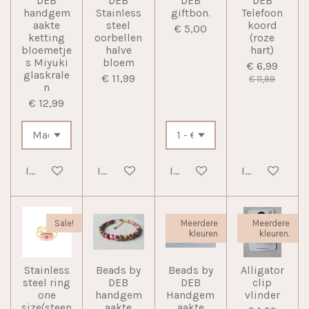
DEB
DEB
DEB
DEB
handgem
Stainless
giftbon.
Telefoon
aakte
steel
koord
€ 5,00
ketting
oorbellen
(roze
bloemetje
halve
hart)
s Miyuki
bloem
€ 6,99
glaskrale
€ 11,99
€ 11,99
n
€ 12,99
In winkelwagen
In winkelwagen
In winkelwagen
In winkelwag
Sale!
Meerdere
Meerdere
kleuren
kleuren.
Stainless
Beads by
Beads by
Alligator
steel ring
DEB
DEB
clip
one
handgem
Handgem
vlinder
size(steen
aakte
aakte