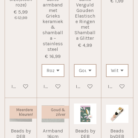
€ 1,99
roze)
armband
Verguld
met
Gouden
€ 5,99
Grieks
Elastisch
€ 12,99
keramiek
e Ringen
&
met
shamball
Shamball
a –
a Glitter
stainless
€ 4,99
steel
€ 16,99
In winkelwagen
In winkelwagen
In winkelwagen
In winkelwag
Meerdere
Goud &
kleuren!
zilver
Beads by
Armband
Beads by
Beads
DEB
16cm
DEB
byDEB