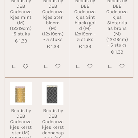
Beads by
Beads by
Beads by
Beads by
DEB
DEB
DEB
DEB
Cadeauza
Cadeauza
Cadeauza
Cadeauza
kjes mint
kjes Ster
kjes Sint
kjes
(M)
bloem
black/gol
Sinterkla
(12x19cm)
(M)
d (M)
as brons
-5 stuks
(12x19cm)
12x19cm -
(M)
- 5 stuks
5 stuks
(12x19cm)
€ 1,39
- 5 stuks
€ 1,39
€ 1,39
€ 1,39
In winkelwagen
In winkelwagen
In winkelwagen
In winkelwa
Beads by
Beads by
DEB
DEB
Cadeauza
Cadeauza
kjes Kerst
kjes Kerst
ster (M)
dennenap