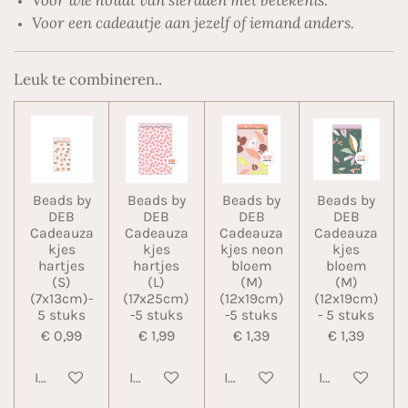
Voor een cadeautje aan jezelf of iemand anders.
Leuk te combineren..
Beads by
Beads by
Beads by
Beads by
DEB
DEB
DEB
DEB
Cadeauza
Cadeauza
Cadeauza
Cadeauza
kjes
kjes
kjes neon
kjes
hartjes
hartjes
bloem
bloem
(S)
(L)
(M)
(M)
(7x13cm)-
(17x25cm)
(12x19cm)
(12x19cm)
5 stuks
-5 stuks
-5 stuks
- 5 stuks
€ 0,99
€ 1,99
€ 1,39
€ 1,39
In winkelwagen
In winkelwagen
In winkelwagen
In winkelwa