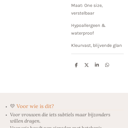
Maat: One size,
verstelbaar
Hypoallergeen &
waterproof
Kleurvast, blijvende glan
D
D
S
D
e
e
h
e
l
e
a
l
e
l
r
e
n
e
n
💛
Voor wie is dit?
Voor vrouwen die iets subtiels maar bijzonders
willen dragen.
Voor wie houdt van sieraden met betekenis.