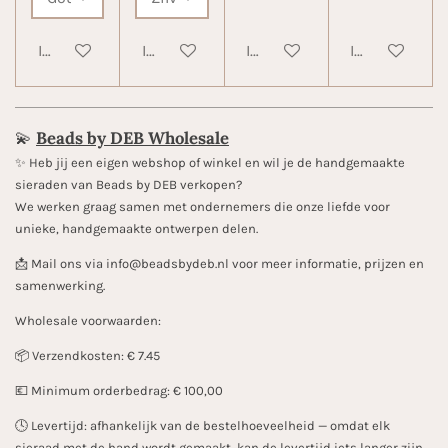
In winkelwagen
In winkelwagen
In winkelwagen
In winkelwa
💫
Beads by DEB Wholesale
✨️ Heb jij een eigen webshop of winkel en wil je de handgemaakte
sieraden van Beads by DEB verkopen?
We werken graag samen met ondernemers die onze liefde voor
unieke, handgemaakte ontwerpen delen.
📩 Mail ons via info@beadsbydeb.nl voor meer informatie, prijzen en
samenwerking.
Wholesale voorwaarden:
📦 Verzendkosten: € 7.45
💶 Minimum orderbedrag: € 100,00
🕓 Levertijd: afhankelijk van de bestelhoeveelheid — omdat elk
sieraad met de hand wordt gemaakt, kan de levertijd iets langer zijn.