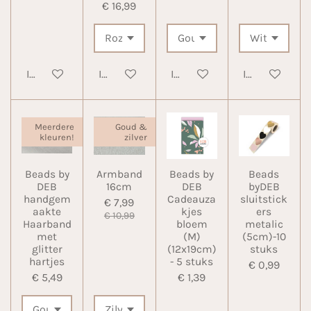
€ 16,99
In winkelwagen
In winkelwagen
In winkelwagen
In winkelwa
Meerdere
Goud &
kleuren!
zilver
Beads by
Armband
Beads by
Beads
DEB
16cm
DEB
byDEB
handgem
Cadeauza
sluitstick
€ 7,99
aakte
kjes
ers
€ 10,99
Haarband
bloem
metalic
met
(M)
(5cm)-10
glitter
(12x19cm)
stuks
hartjes
- 5 stuks
€ 0,99
€ 5,49
€ 1,39