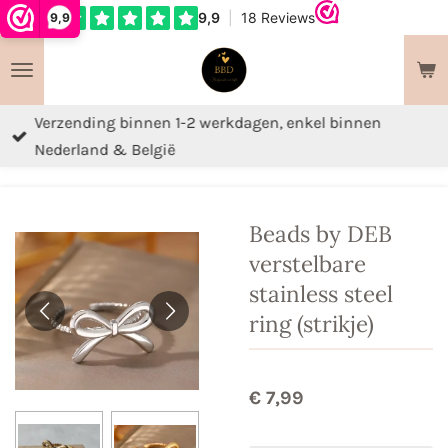
9,9
Ga
direct
naar
de
Verzending binnen 1-2 werkdagen, enkel binnen
hoofdinhoud
Nederland & België
Beads by DEB
verstelbare
stainless steel
ring (strikje)
€ 7,99