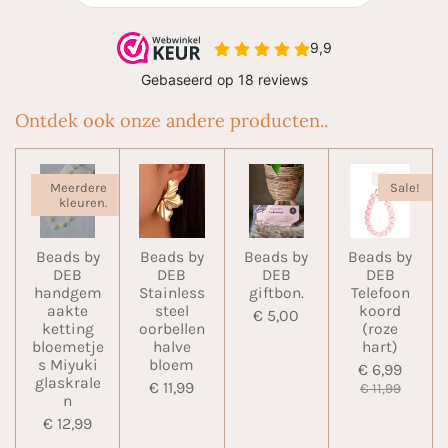
Ontdek ook onze andere producten..
Meerdere
Sale!
kleuren.
Beads by
Beads by
Beads by
Beads by
DEB
DEB
DEB
DEB
handgem
Stainless
giftbon.
Telefoon
aakte
steel
koord
€ 5,00
ketting
oorbellen
(roze
bloemetje
halve
hart)
s Miyuki
bloem
€ 6,99
glaskrale
€ 11,99
€ 11,99
n
€ 12,99