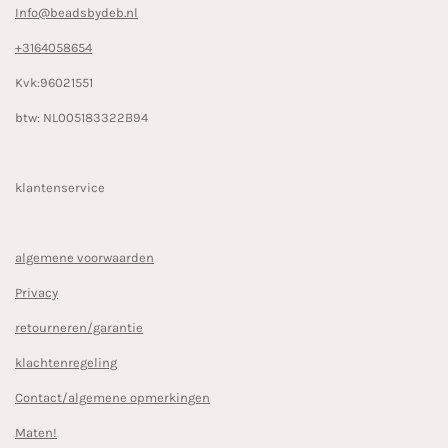
Info@beadsbydeb.nl
+3164058654
Kvk:96021551
btw: NL005183322B94
klantenservice
algemene voorwaarden
Privacy
retourneren/garantie
klachtenregeling
Contact/algemene opmerkingen
Maten!