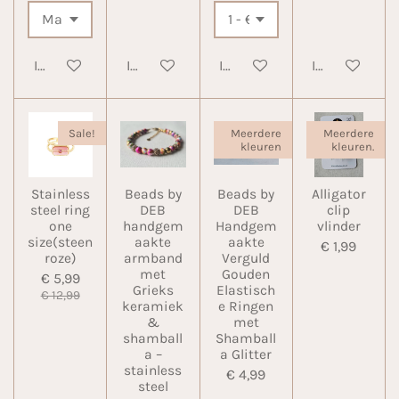
In winkelwagen
In winkelwagen
In winkelwagen
In winkelwa
Sale!
Meerdere
Meerdere
kleuren
kleuren.
Stainless
Beads by
Beads by
Alligator
steel ring
DEB
DEB
clip
one
handgem
Handgem
vlinder
size(steen
aakte
aakte
€ 1,99
roze)
armband
Verguld
met
Gouden
€ 5,99
Grieks
Elastisch
€ 12,99
keramiek
e Ringen
&
met
shamball
Shamball
a –
a Glitter
stainless
€ 4,99
steel