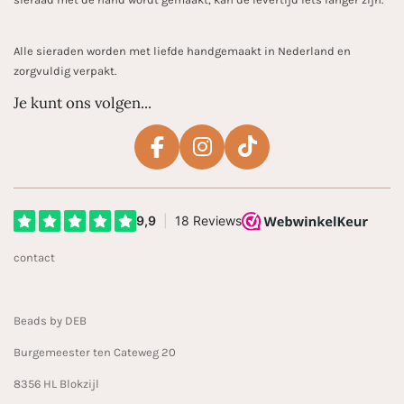
Alle sieraden worden met liefde handgemaakt in Nederland en
zorgvuldig verpakt.
Je kunt ons volgen...
F
I
T
a
n
i
c
s
k
e
t
T
b
a
o
contact
o
g
k
o
r
k
a
Beads by DEB
m
Burgemeester ten Cateweg 20
8356 HL Blokzijl