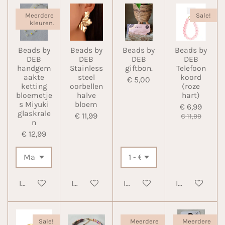
Meerdere
Sale!
kleuren.
Beads by
Beads by
Beads by
Beads by
DEB
DEB
DEB
DEB
handgem
Stainless
giftbon.
Telefoon
aakte
steel
koord
€ 5,00
ketting
oorbellen
(roze
bloemetje
halve
hart)
s Miyuki
bloem
€ 6,99
glaskrale
€ 11,99
€ 11,99
n
€ 12,99
In winkelwagen
In winkelwagen
In winkelwagen
In winkelwa
Sale!
Meerdere
Meerdere