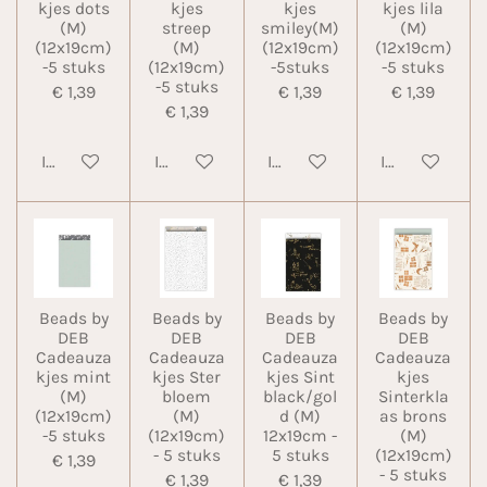
kjes dots
kjes
kjes
kjes lila
(M)
streep
smiley(M)
(M)
(12x19cm)
(M)
(12x19cm)
(12x19cm)
-5 stuks
(12x19cm)
-5stuks
-5 stuks
-5 stuks
€ 1,39
€ 1,39
€ 1,39
€ 1,39
In winkelwagen
In winkelwagen
In winkelwagen
In winkelwa
Beads by
Beads by
Beads by
Beads by
DEB
DEB
DEB
DEB
Cadeauza
Cadeauza
Cadeauza
Cadeauza
kjes mint
kjes Ster
kjes Sint
kjes
(M)
bloem
black/gol
Sinterkla
(12x19cm)
(M)
d (M)
as brons
-5 stuks
(12x19cm)
12x19cm -
(M)
- 5 stuks
5 stuks
(12x19cm)
€ 1,39
- 5 stuks
€ 1,39
€ 1,39