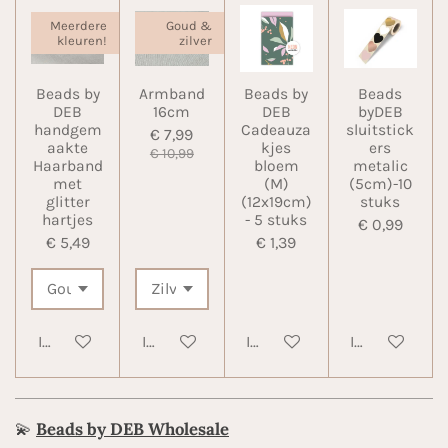
Meerdere
Goud &
kleuren!
zilver
Beads by
Armband
Beads by
Beads
DEB
16cm
DEB
byDEB
handgem
Cadeauza
sluitstick
€ 7,99
aakte
kjes
ers
€ 10,99
Haarband
bloem
metalic
met
(M)
(5cm)-10
glitter
(12x19cm)
stuks
hartjes
- 5 stuks
€ 0,99
€ 5,49
€ 1,39
In winkelwagen
In winkelwagen
In winkelwagen
In winkelwa
💫
Beads by DEB Wholesale