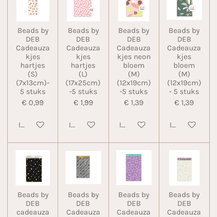
Beads by
Beads by
Beads by
Beads by
DEB
DEB
DEB
DEB
Cadeauza
Cadeauza
Cadeauza
Cadeauza
kjes
kjes
kjes neon
kjes
hartjes
hartjes
bloem
bloem
(S)
(L)
(M)
(M)
(7x13cm)-
(17x25cm)
(12x19cm)
(12x19cm)
5 stuks
-5 stuks
-5 stuks
- 5 stuks
€ 0,99
€ 1,99
€ 1,39
€ 1,39
In winkelwagen
In winkelwagen
In winkelwagen
In winkelwa
Beads by
Beads by
Beads by
Beads by
DEB
DEB
DEB
DEB
cadeauza
Cadeauza
Cadeauza
Cadeauza