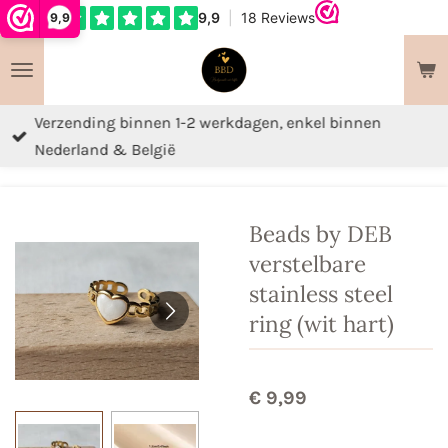
9,9
Ga
direct
naar
de
Verzending binnen 1-2 werkdagen, enkel binnen
hoofdinhoud
Nederland & België
Beads by DEB
verstelbare
stainless steel
ring (wit hart)
€ 9,99