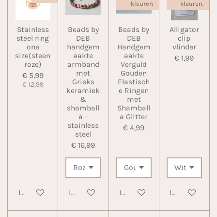
kleuren
kleuren.
Stainless
Beads by
Beads by
Alligator
steel ring
DEB
DEB
clip
one
handgem
Handgem
vlinder
size(steen
aakte
aakte
€ 1,99
roze)
armband
Verguld
met
Gouden
€ 5,99
Grieks
Elastisch
€ 12,99
keramiek
e Ringen
&
met
shamball
Shamball
a –
a Glitter
stainless
€ 4,99
steel
€ 16,99
In winkelwagen
In winkelwagen
In winkelwagen
In winkelwa