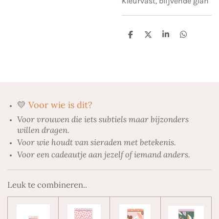
Kleurvast, blijvende glan
D
D
S
D
e
e
h
e
l
e
a
l
e
l
r
e
n
e
n
💛
Voor wie is dit?
Voor vrouwen die iets subtiels maar bijzonders
willen dragen.
Voor wie houdt van sieraden met betekenis.
Voor een cadeautje aan jezelf of iemand anders.
Leuk te combineren..