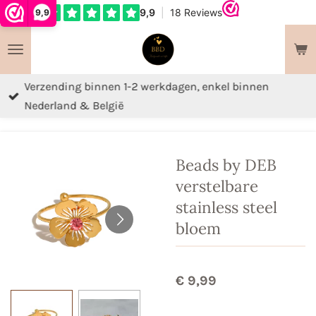
9,9
Ga
direct
naar
de
Verzending binnen 1-2 werkdagen, enkel binnen
hoofdinhoud
Nederland & België
Beads by DEB
verstelbare
stainless steel
bloem
€ 9,99