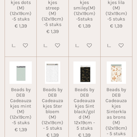
kjes dots
kjes
kjes
kjes lila
(M)
streep
smiley(M)
(M)
(12x19cm)
(M)
(12x19cm)
(12x19cm)
-5 stuks
(12x19cm)
-5stuks
-5 stuks
-5 stuks
€ 1,39
€ 1,39
€ 1,39
€ 1,39
In winkelwagen
In winkelwagen
In winkelwagen
In winkelwa
Beads by
Beads by
Beads by
Beads by
DEB
DEB
DEB
DEB
Cadeauza
Cadeauza
Cadeauza
Cadeauza
kjes mint
kjes Ster
kjes Sint
kjes
(M)
bloem
black/gol
Sinterkla
(12x19cm)
(M)
d (M)
as brons
-5 stuks
(12x19cm)
12x19cm -
(M)
- 5 stuks
5 stuks
(12x19cm)
€ 1,39
- 5 stuks
€ 1,39
€ 1,39