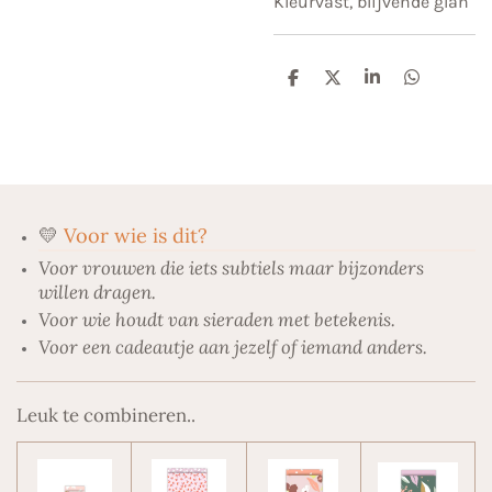
Kleurvast, blijvende glan
D
D
S
D
e
e
h
e
l
e
a
l
e
l
r
e
n
e
n
💛
Voor wie is dit?
Voor vrouwen die iets subtiels maar bijzonders
willen dragen.
Voor wie houdt van sieraden met betekenis.
Voor een cadeautje aan jezelf of iemand anders.
Leuk te combineren..