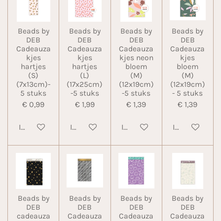
Beads by
Beads by
Beads by
Beads by
DEB
DEB
DEB
DEB
Cadeauza
Cadeauza
Cadeauza
Cadeauza
kjes
kjes
kjes neon
kjes
hartjes
hartjes
bloem
bloem
(S)
(L)
(M)
(M)
(7x13cm)-
(17x25cm)
(12x19cm)
(12x19cm)
5 stuks
-5 stuks
-5 stuks
- 5 stuks
€ 0,99
€ 1,99
€ 1,39
€ 1,39
In winkelwagen
In winkelwagen
In winkelwagen
In winkelwa
Beads by
Beads by
Beads by
Beads by
DEB
DEB
DEB
DEB
cadeauza
Cadeauza
Cadeauza
Cadeauza