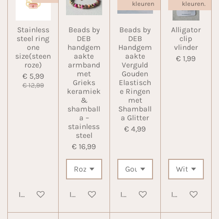
kleuren
kleuren.
Stainless
Beads by
Beads by
Alligator
steel ring
DEB
DEB
clip
one
handgem
Handgem
vlinder
size(steen
aakte
aakte
€ 1,99
roze)
armband
Verguld
met
Gouden
€ 5,99
Grieks
Elastisch
€ 12,99
keramiek
e Ringen
&
met
shamball
Shamball
a –
a Glitter
stainless
€ 4,99
steel
€ 16,99
In winkelwagen
In winkelwagen
In winkelwagen
In winkelwa