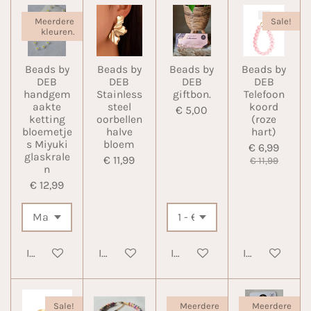
Meerdere
Sale!
kleuren.
Beads by
Beads by
Beads by
Beads by
DEB
DEB
DEB
DEB
handgem
Stainless
giftbon.
Telefoon
aakte
steel
koord
€ 5,00
ketting
oorbellen
(roze
bloemetje
halve
hart)
s Miyuki
bloem
€ 6,99
glaskrale
€ 11,99
€ 11,99
n
€ 12,99
In winkelwagen
In winkelwagen
In winkelwagen
In winkelwa
Sale!
Meerdere
Meerdere