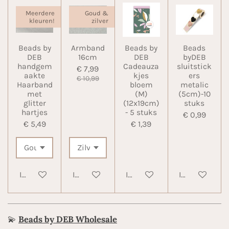
Meerdere
Goud &
kleuren!
zilver
Beads by
Armband
Beads by
Beads
DEB
16cm
DEB
byDEB
handgem
Cadeauza
sluitstick
€ 7,99
aakte
kjes
ers
€ 10,99
Haarband
bloem
metalic
met
(M)
(5cm)-10
glitter
(12x19cm)
stuks
hartjes
- 5 stuks
€ 0,99
€ 5,49
€ 1,39
In winkelwagen
In winkelwagen
In winkelwagen
In winkelwa
💫
Beads by DEB Wholesale