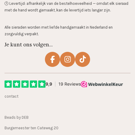
🕓 Levertijd: afhankelijk van de bestelhoeveelheid — omdat elk sieraad
met de hand wordt gemaakt, kan de levertijd iets langer zijn.
Alle sieraden worden met liefde handgemaakt in Nederland en
zorgvuldig verpakt.
Je kunt ons volgen...
F
I
T
a
n
i
c
s
k
e
t
T
b
a
o
contact
o
g
k
o
r
k
a
Beads by DEB
m
Burgemeester ten Cateweg 20