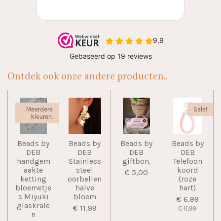
Ontdek ook onze andere producten..
Meerdere
Sale!
kleuren.
Beads by
Beads by
Beads by
Beads by
DEB
DEB
DEB
DEB
handgem
Stainless
giftbon.
Telefoon
aakte
steel
koord
€ 5,00
ketting
oorbellen
(roze
bloemetje
halve
hart)
s Miyuki
bloem
€ 6,99
glaskrale
€ 11,99
€ 11,99
n