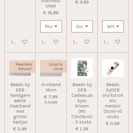
stainless
€ 4,99
steel
€ 16,99
In winkelwagen
In winkelwagen
In winkelwagen
In winkelwag
Meerdere
Goud &
kleuren!
zilver
Beads by
Armband
Beads by
Beads
DEB
16cm
DEB
byDEB
handgem
Cadeauza
sluitstick
€ 7,99
aakte
kjes
ers
€ 10,99
Haarband
bloem
metalic
met
(M)
(5cm)-10
glitter
(12x19cm)
stuks
hartjes
- 5 stuks
€ 0,99
€ 5,49
€ 1,39