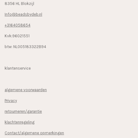
8356 HL Blokzijl
Info@beadsbydeb.nl
+3164058654
Kvk:96021551
btw: NL005183322B94
klantenservice
algemene voorwaarden
Privacy
retourneren/garantie
klachtenregeling
Contact/algemene opmerkingen