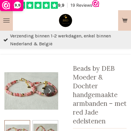
9,9
Ga
direct
naar
de
Verzending binnen 1-2 werkdagen, enkel binnen
hoofdinhoud
Nederland & België
Beads by DEB
Moeder &
Dochter
handgemaakte
armbanden – met
red Jade
edelstenen