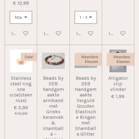
€ 12,99
In winkelwagen
In winkelwagen
In winkelwagen
In winkelwag
Sale!
Meerdere
Meerdere
kleuren
kleuren.
Stainless
Beads by
Beads by
Alligator
steel ring
DEB
DEB
clip
one
handgem
Handgem
vlinder
size(steen
aakte
aakte
€ 1,99
roze)
armband
Verguld
met
Gouden
€ 5,99
Grieks
Elastisch
€ 12,99
keramiek
e Ringen
&
met
shamball
Shamball
a –
a Glitter