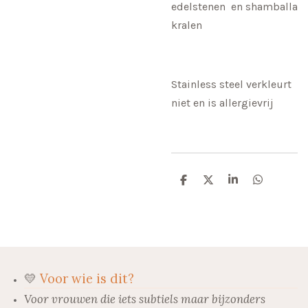
edelstenen en shamballa
kralen
Stainless steel verkleurt
niet en is allergievrij
D
D
S
D
e
e
h
e
l
e
a
l
e
l
r
e
n
e
n
💛
Voor wie is dit?
Voor vrouwen die iets subtiels maar bijzonders