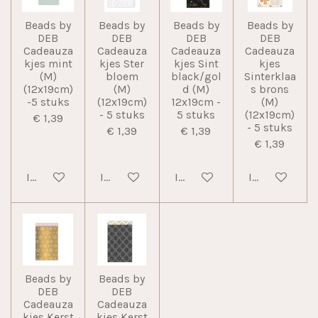
Beads by
Beads by
Beads by
Beads by
DEB
DEB
DEB
DEB
Cadeauza
Cadeauza
Cadeauza
Cadeauza
kjes mint
kjes Ster
kjes Sint
kjes
(M)
bloem
black/gol
Sinterklaa
(12x19cm)
(M)
d (M)
s brons
-5 stuks
(12x19cm)
12x19cm -
(M)
- 5 stuks
5 stuks
(12x19cm)
€ 1,39
- 5 stuks
€ 1,39
€ 1,39
€ 1,39
In winkelwagen
In winkelwagen
In winkelwagen
In winkelwag
Beads by
Beads by
DEB
DEB
Cadeauza
Cadeauza
kjes Kerst
kjes Kerst