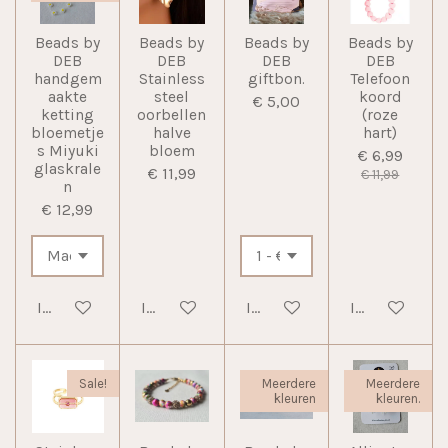
Beads by
Beads by
Beads by
Beads by
DEB
DEB
DEB
DEB
handgem
Stainless
giftbon.
Telefoon
aakte
steel
koord
€ 5,00
ketting
oorbellen
(roze
bloemetje
halve
hart)
s Miyuki
bloem
€ 6,99
glaskrale
€ 11,99
€ 11,99
n
€ 12,99
In winkelwagen
In winkelwagen
In winkelwagen
In winkelwag
Sale!
Meerdere
Meerdere
kleuren
kleuren.