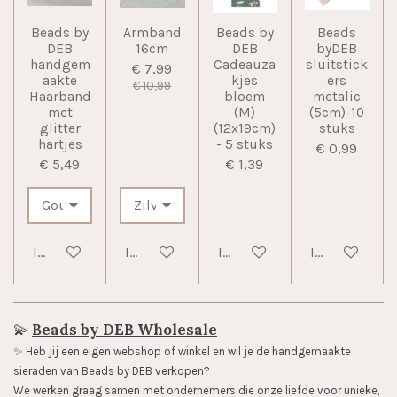
Beads by
Armband
Beads by
Beads
DEB
16cm
DEB
byDEB
handgem
Cadeauza
sluitstick
€ 7,99
aakte
kjes
ers
€ 10,99
Haarband
bloem
metalic
met
(M)
(5cm)-10
glitter
(12x19cm)
stuks
hartjes
- 5 stuks
€ 0,99
€ 5,49
€ 1,39
In winkelwagen
In winkelwagen
In winkelwagen
In winkelwag
💫
Beads by DEB Wholesale
✨️ Heb jij een eigen webshop of winkel en wil je de handgemaakte
sieraden van Beads by DEB verkopen?
We werken graag samen met ondernemers die onze liefde voor unieke,