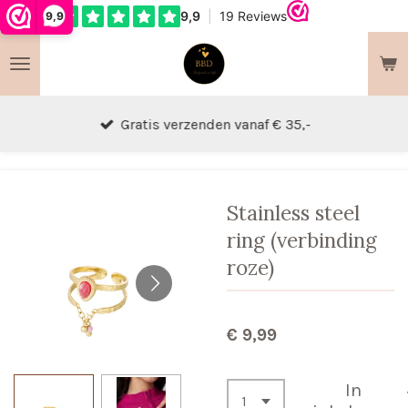
9,9
Ga
direct
naar
de
hoofdinhoud
Gratis verzenden vanaf € 35,-
Stainless steel
ring (verbinding
roze)
€ 9,99
In