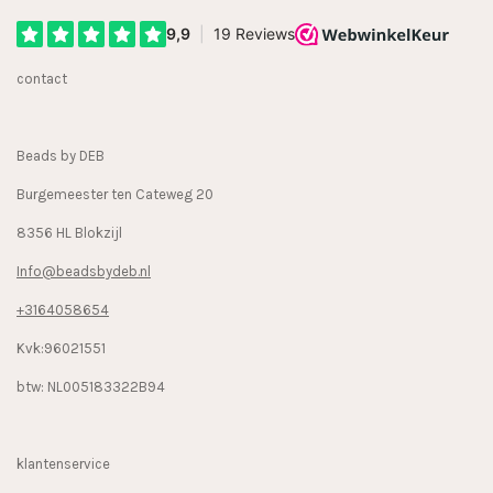
c
s
k
e
t
T
b
a
o
contact
o
g
k
o
r
k
a
Beads by DEB
m
Burgemeester ten Cateweg 20
8356 HL Blokzijl
Info@beadsbydeb.nl
+3164058654
Kvk:96021551
btw: NL005183322B94
klantenservice