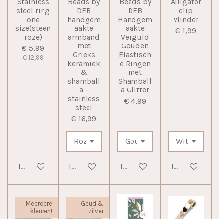
Stainless
Beads by
Beads by
Alligator
steel ring
DEB
DEB
clip
one
handgem
Handgem
vlinder
size(steen
aakte
aakte
€ 1,99
roze)
armband
Verguld
met
Gouden
€ 5,99
Grieks
Elastisch
€ 12,99
keramiek
e Ringen
&
met
shamball
Shamball
a –
a Glitter
stainless
€ 4,99
steel
€ 16,99
In winkelwagen
In winkelwagen
In winkelwagen
In winkelwag
Meerdere
Goud &
kleuren!
zilver