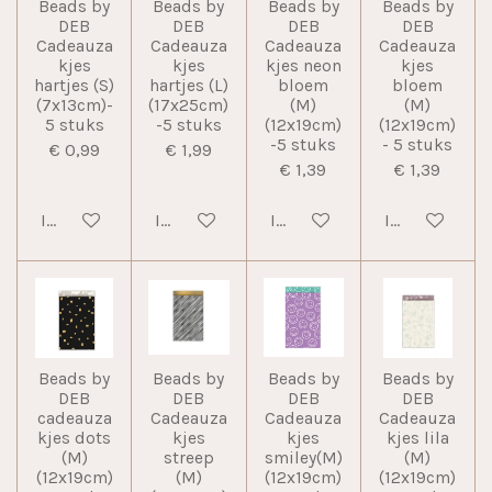
Beads by
Beads by
Beads by
Beads by
DEB
DEB
DEB
DEB
Cadeauza
Cadeauza
Cadeauza
Cadeauza
kjes
kjes
kjes neon
kjes
hartjes (S)
hartjes (L)
bloem
bloem
(7x13cm)-
(17x25cm)
(M)
(M)
5 stuks
-5 stuks
(12x19cm)
(12x19cm)
-5 stuks
- 5 stuks
€ 0,99
€ 1,99
€ 1,39
€ 1,39
In winkelwagen
In winkelwagen
In winkelwagen
In winkelwag
Beads by
Beads by
Beads by
Beads by
DEB
DEB
DEB
DEB
cadeauza
Cadeauza
Cadeauza
Cadeauza
kjes dots
kjes
kjes
kjes lila
(M)
streep
smiley(M)
(M)
(12x19cm)
(M)
(12x19cm)
(12x19cm)