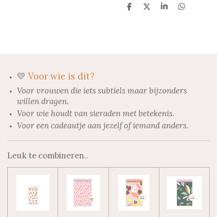
D
D
S
D
e
e
h
e
l
e
a
l
e
l
r
e
n
e
n
💛
Voor wie is dit?
Voor vrouwen die iets subtiels maar bijzonders
willen dragen.
Voor wie houdt van sieraden met betekenis.
Voor een cadeautje aan jezelf of iemand anders.
Leuk te combineren..