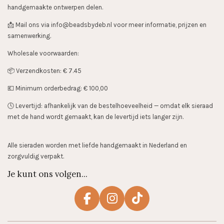
handgemaakte ontwerpen delen.
📩 Mail ons via info@beadsbydeb.nl voor meer informatie, prijzen en
samenwerking.
Wholesale voorwaarden:
📦 Verzendkosten: € 7.45
💶 Minimum orderbedrag: € 100,00
🕓 Levertijd: afhankelijk van de bestelhoeveelheid — omdat elk sieraad
met de hand wordt gemaakt, kan de levertijd iets langer zijn.
Alle sieraden worden met liefde handgemaakt in Nederland en
zorgvuldig verpakt.
Je kunt ons volgen...
F
I
T
a
n
i